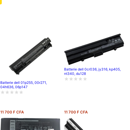
Batterie dell 0cr036, jy316, kp405,
nt340, du128
Batterie dell 01p255, 00r271,
04h636, 06p147
11 700 F CFA
11 700 F CFA