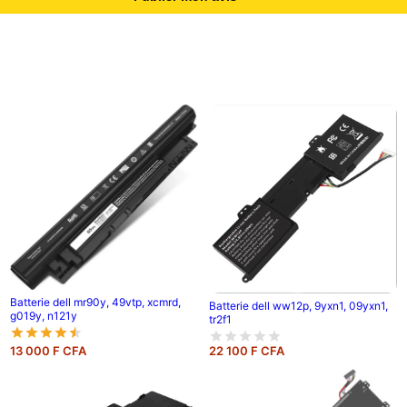
Batterie dell mr90y, 49vtp, xcmrd,
Batterie dell ww12p, 9yxn1, 09yxn1,
g019y, n121y
tr2f1
13 000 F CFA
22 100 F CFA