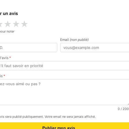
r un avis
★
★
★
★
pour noter
Email
(non publié)
 l'avis
*
vis
*
0
/ 200
avis sera publié publiquement. Votre email ne sera jamais affiché.
Publier mon avis