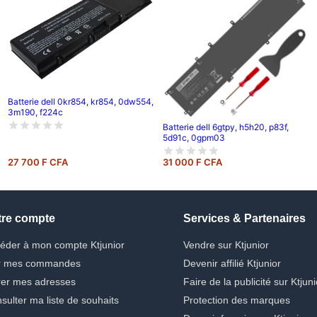
Batterie dell 0kr854, kr854, 0dw554,
3m190, f224c
Batterie dell 6gtpy, h5h20, p83f,
5d91c, 0gpm03
27 700 F CFA
31 000 F CFA
tre compte
Services & Partenaires
éder à mon compte Ktjunior
Vendre sur Ktjunior
r mes commandes
Devenir affilié Ktjunior
er mes adresses
Faire de la publicité sur Ktjuni
sulter ma liste de souhaits
Protection des marques