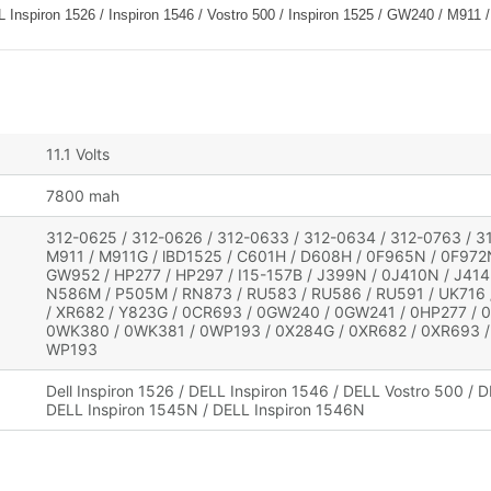
n 1526 / Inspiron 1546 / Vostro 500 / Inspiron 1525 / GW240 / M911 
11.1 Volts
7800 mah
312-0625 / 312-0626 / 312-0633 / 312-0634 / 312-0763 / 3
M911 / M911G / lBD1525 / C601H / D608H / 0F965N / 0F97
GW952 / HP277 / HP297 / I15-157B / J399N / 0J410N / J414
N586M / P505M / RN873 / RU583 / RU586 / RU591 / UK716 
/ XR682 / Y823G / 0CR693 / 0GW240 / 0GW241 / 0HP277 / 
0WK380 / 0WK381 / 0WP193 / 0X284G / 0XR682 / 0XR693 /
WP193
Dell Inspiron 1526 / DELL Inspiron 1546 / DELL Vostro 500 / D
DELL Inspiron 1545N / DELL Inspiron 1546N