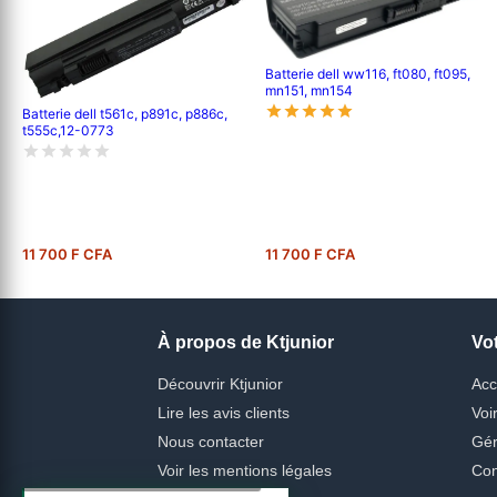
Batterie dell ww116, ft080, ft095,
mn151, mn154
Batterie dell t561c, p891c, p886c,
t555c,12-0773
11 700 F CFA
11 700 F CFA
À propos de Ktjunior
Vo
Découvrir Ktjunior
Acc
Lire les avis clients
Voi
Nous contacter
Gér
Voir les mentions légales
Con