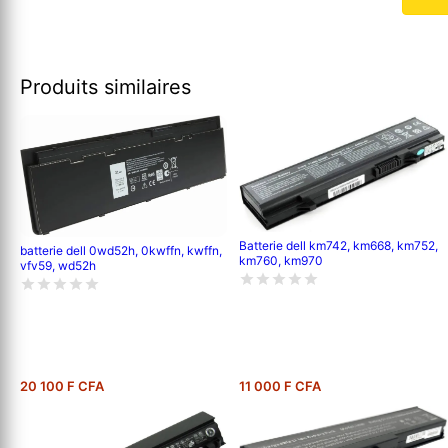
Produits similaires
Batterie dell km742, km668, km752,
batterie dell 0wd52h, 0kwffn, kwffn,
km760, km970
vfv59, wd52h
20 100 F CFA
11 000 F CFA