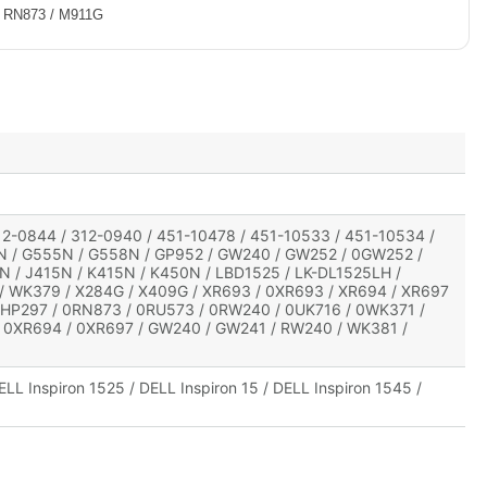
/ RN873 / M911G
12-0844 / 312-0940 / 451-10478 / 451-10533 / 451-10534 /
2N / G555N / G558N / GP952 / GW240 / GW252 / 0GW252 /
N / J415N / K415N / K450N / LBD1525 / LK-DL1525LH /
/ WK379 / X284G / X409G / XR693 / 0XR693 / XR694 / XR697
0HP297 / 0RN873 / 0RU573 / 0RW240 / 0UK716 / 0WK371 /
 0XR694 / 0XR697 / GW240 / GW241 / RW240 / WK381 /
ELL Inspiron 1525 / DELL Inspiron 15 / DELL Inspiron 1545 /