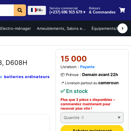
Service commercial
Retours
FR
▾
(+237) 696 915 679 ▾
& Commandes
Electro-ménager
Ameublements, Salons e...
Équipements/Mobilier 
15 000
3, D608H
Livraison :
Payante
Demain avant 22h
📦 Prévue :
ie
batteries ordinateurs
cameroun
📍 Livraison partout au
✅ En stock
Plus que 3 pièce s disponibles –
commandez
maintenant
pour
recevoir plus vite !
Quantité :
1
Acheter maintenant