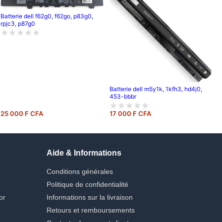
Batterie dell f62g0, f62go, p83g0,
rpjc3, p87g0
Batterie dell m5y1k, 1kfh3, hd4j0,
453-bbbr
25 000 F CFA
17 000 F CFA
Aide & Informations
Conditions générales
Politique de confidentialité
or
Informations sur la livraison
Retours et remboursements