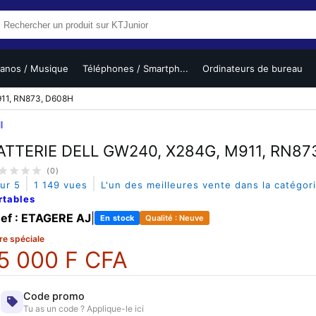
ianos / Musique
Téléphones / Smartph...
Ordinateurs de bureau
11, RN873, D608H
l
ATTERIE DELL GW240, X284G, M911, RN87
(0)
|
|
sur 5
1 149 vues
L'un des meilleures vente dans la catégor
rtables
ef : ETAGERE AJ
|
En stock
Qualité : Neuve
re spéciale
5 000 F CFA
Code promo
Tu as un code ? Applique-le ici