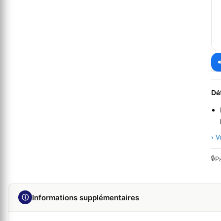
Dé
› V
🔒
P
ⓘ
Informations supplémentaires