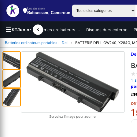
Localisation
Bafoussam, Cameroun
☰
teurs portables
KTJunior
Batteries ordinateurs ...
Disques durs externe
P
Batteries ordinateurs portables
›
Dell
›
BATTERIE DELL GW240, X284G, M9
Del
B
1 
po
#R
Off
1
Survolez l'image pour zoomer