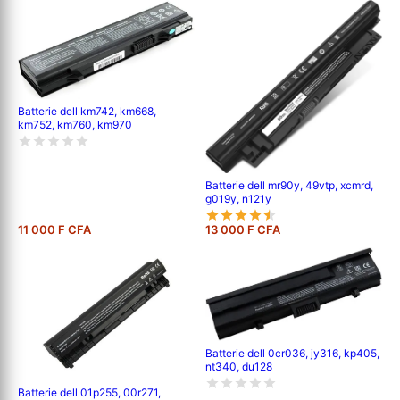
Batterie dell km742, km668,
km752, km760, km970
Batterie dell mr90y, 49vtp, xcmrd,
g019y, n121y
11 000 F CFA
13 000 F CFA
Batterie dell 0cr036, jy316, kp405,
nt340, du128
Batterie dell 01p255, 00r271,