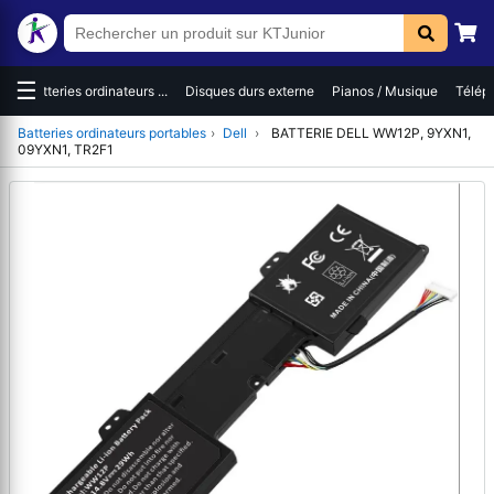
☰
es
Batteries ordinateurs ...
Disques durs externe
Pianos / Musique
Téléph
Batteries ordinateurs portables
›
Dell
›
BATTERIE DELL WW12P, 9YXN1,
09YXN1, TR2F1