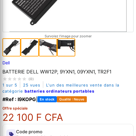
Survolez l'image pour zoomer
Dell
BATTERIE DELL WW12P, 9YXN1, 09YXN1, TR2F1
(0)
|
|
1 sur 5
25 vues
L'un des meilleures vente dans la
catégorie
batteries ordinateurs portables
#Ref : I9KOPG
|
En stock
Qualité : Neuve
Offre spéciale
22 100 F CFA
Code promo