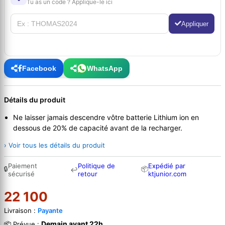
Tu as un code ? Applique-le ici
Appliquer
Facebook
WhatsApp
Détails du produit
Ne laisser jamais descendre vôtre batterie Lithium ion en
dessous de 20% de capacité avant de la recharger.
› Voir tous les détails du produit
Paiement
Politique de
Expédié par
🔒
📦
↩
sécurisé
retour
ktjunior.com
22 100
Livraison :
Payante
Demain avant 22h
📦 Prévue :