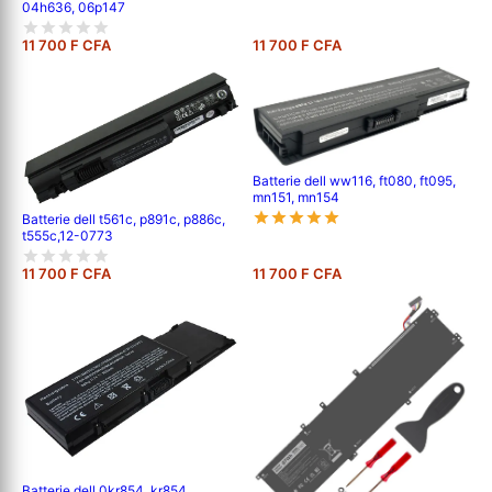
04h636, 06p147
11 700 F CFA
11 700 F CFA
Batterie dell ww116, ft080, ft095,
mn151, mn154
Batterie dell t561c, p891c, p886c,
t555c,12-0773
11 700 F CFA
11 700 F CFA
Batterie dell 0kr854, kr854,