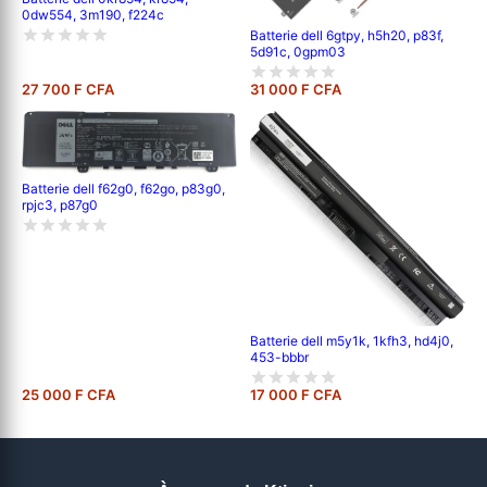
0dw554, 3m190, f224c
Batterie dell 6gtpy, h5h20, p83f,
5d91c, 0gpm03
27 700 F CFA
31 000 F CFA
Batterie dell f62g0, f62go, p83g0,
rpjc3, p87g0
Batterie dell m5y1k, 1kfh3, hd4j0,
453-bbbr
25 000 F CFA
17 000 F CFA