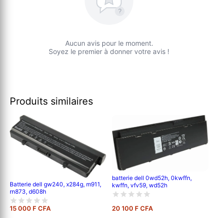
?
Aucun avis pour le moment.
Soyez le premier à donner votre avis !
Produits similaires
batterie dell 0wd52h, 0kwffn,
Batterie dell gw240, x284g, m911,
kwffn, vfv59, wd52h
rn873, d608h
15 000 F CFA
20 100 F CFA