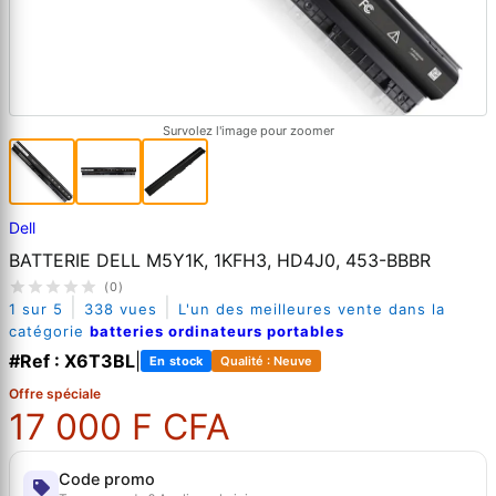
Survolez l'image pour zoomer
Dell
BATTERIE DELL M5Y1K, 1KFH3, HD4J0, 453-BBBR
(0)
|
|
1 sur 5
338 vues
L'un des meilleures vente dans la
catégorie
batteries ordinateurs portables
#Ref : X6T3BL
|
En stock
Qualité : Neuve
Offre spéciale
17 000 F CFA
Code promo