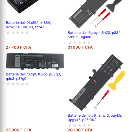
Batterie dell 0kr854, kr854,
0dw554, 3m190, f224c
Batterie dell 6gtpy, h5h20, p83f,
5d91c, 0gpm03
27 700 F CFA
31 000 F CFA
Batterie dell f62g0, f62go, p83g0,
rpjc3, p87g0
Batterie dell 0jv6j, 8nwf3, pgyk5,
0pgyk5, p25t002
25 000 F CFA
20 100 F CFA