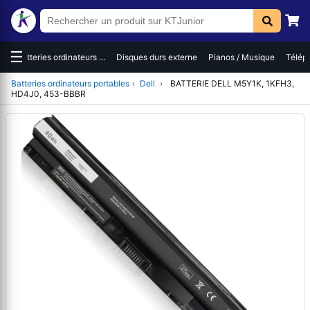
☰
es
Batteries ordinateurs ...
Disques durs externe
Pianos / Musique
Téléph
Batteries ordinateurs portables
›
Dell
›
BATTERIE DELL M5Y1K, 1KFH3,
HD4J0, 453-BBBR