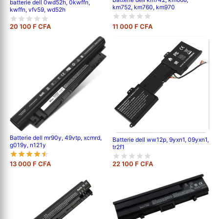
batterie dell 0wd52h, 0kwffn,
km752, km760, km970
kwffn, vfv59, wd52h
20 100 F CFA
11 000 F CFA
Batterie dell mr90y, 49vtp, xcmrd,
Batterie dell ww12p, 9yxn1, 09yxn1,
g019y, n121y
tr2f1
13 000 F CFA
22 100 F CFA