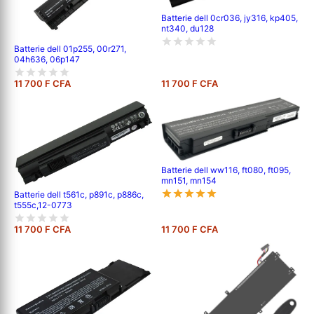
Batterie dell 0cr036, jy316, kp405,
nt340, du128
Batterie dell 01p255, 00r271,
04h636, 06p147
11 700 F CFA
11 700 F CFA
Batterie dell ww116, ft080, ft095,
mn151, mn154
Batterie dell t561c, p891c, p886c,
t555c,12-0773
11 700 F CFA
11 700 F CFA