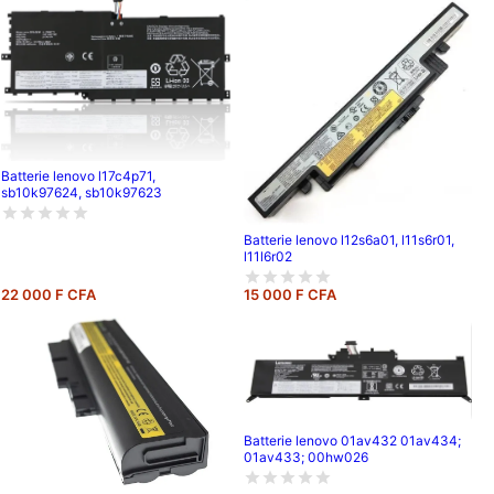
Batterie lenovo l17c4p71,
sb10k97624, sb10k97623
Batterie lenovo l12s6a01, l11s6r01,
l11l6r02
22 000 F CFA
15 000 F CFA
Batterie lenovo 01av432 01av434;
01av433; 00hw026