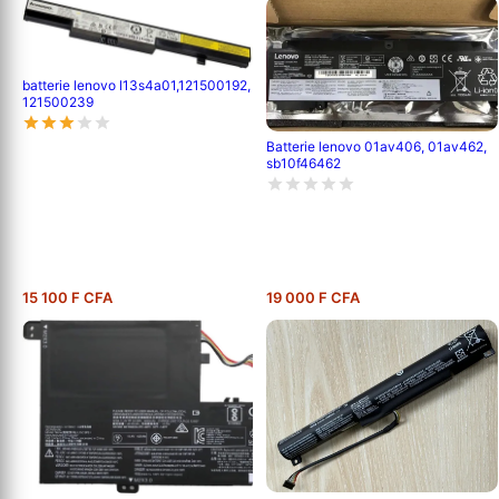
batterie lenovo l13s4a01,121500192,
121500239
Batterie lenovo 01av406, 01av462,
sb10f46462
15 100 F CFA
19 000 F CFA