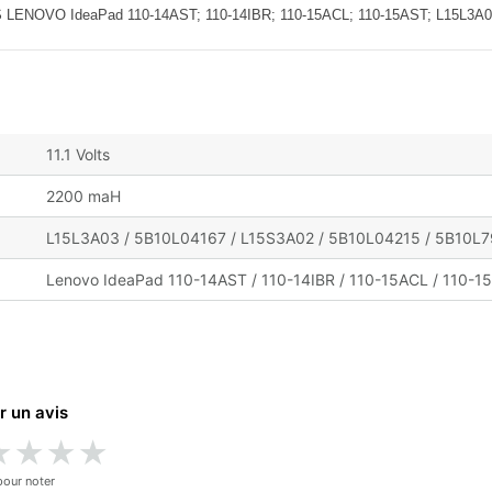
OVO IdeaPad 110-14AST; 110-14IBR; 110-15ACL; 110-15AST; L15L3A03
11.1 Volts
2200 maH
L15L3A03 / 5B10L04167 / L15S3A02 / 5B10L04215 / 5B10L
Lenovo IdeaPad 110-14AST / 110-14IBR / 110-15ACL / 110-15
r un avis
★
★
★
★
pour noter