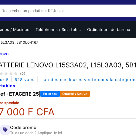
ianos / Musique
Téléphones / Smartph...
Ordinateurs de bureau
15L3A03, 5B10L04167
novo
ATTERIE LENOVO L15S3A02, L15L3A03, 5B
(0)
|
|
sur 5
628 vues
L'un des meilleures vente dans la catégori
rtables
ef : ETAGERE 25
|
En stock
Qualité : Neuve
re spéciale
7 000 F CFA
Code promo
Tu as un code ? Applique-le ici