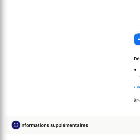
Dé
› V
🔒
P
ⓘ
Informations supplémentaires