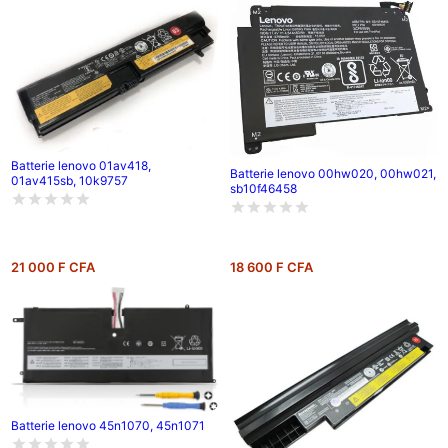
Batterie lenovo 01av418,
Batterie lenovo 00hw020, 00hw021,
01av415sb, 10k9757
sb10f46458
21 000 F CFA
18 600 F CFA
Batterie lenovo 45n1070, 45n1071