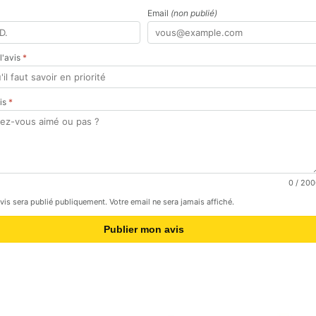
Email
(non publié)
 l'avis
*
vis
*
0
/ 200
avis sera publié publiquement. Votre email ne sera jamais affiché.
Publier mon avis