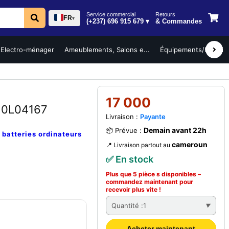
Service commercial
Retours
FR
▾
(+237) 696 915 679 ▾
& Commandes
Electro-ménager
Ameublements, Salons e...
Équipements/Mobilier 
17 000
10L04167
Livraison :
Payante
Demain avant 22h
📦 Prévue :
e
batteries ordinateurs
cameroun
📍 Livraison partout au
✅ En stock
Plus que 5 pièce s disponibles –
commandez
maintenant
pour
recevoir plus vite !
Quantité :
1
Acheter maintenant