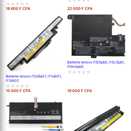
18 600 F CFA
22 000 F CFA
Batterie lenovo l15l3pb0, l15c3pb1,
l15m3pb0
Batterie lenovo l12s6a01, l11s6r01,
l11l6r02
15 000 F CFA
19 000 F CFA