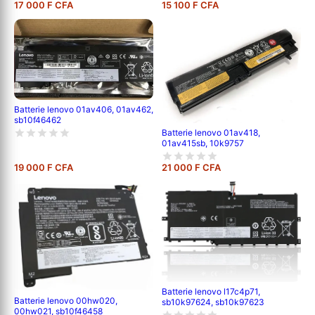
17 000 F CFA
15 100 F CFA
Batterie lenovo 01av406, 01av462,
sb10f46462
Batterie lenovo 01av418,
01av415sb, 10k9757
19 000 F CFA
21 000 F CFA
Batterie lenovo l17c4p71,
Batterie lenovo 00hw020,
sb10k97624, sb10k97623
00hw021, sb10f46458