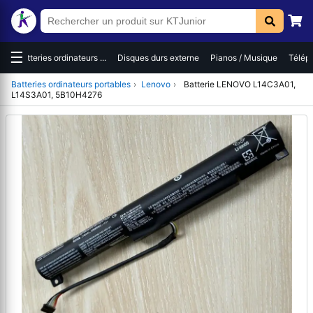
☰
es
Batteries ordinateurs ...
Disques durs externe
Pianos / Musique
Téléph
Batteries ordinateurs portables
›
Lenovo
›
Batterie LENOVO L14C3A01,
L14S3A01, 5B10H4276