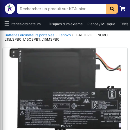
☰
es
Batteries ordinateurs ...
Disques durs externe
Pianos / Musique
Téléph
Batteries ordinateurs portables
›
Lenovo
›
BATTERIE LENOVO
L15L3PB0, L15C3PB1, L15M3PB0