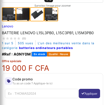
Survolez l'image pour zoomer
Lenovo
BATTERIE LENOVO L15L3PB0, L15C3PB1, L15M3PB0
(0)
|
|
1 sur 5
505 vues
L'un des meilleures vente dans la
catégorie
batteries ordinateurs portables
#Ref : A0NY0M
|
En stock
Qualité : Neuve
Offre spéciale
19 000 F CFA
Code promo
Tu as un code ? Applique-le ici
Appliquer