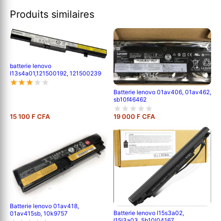
Produits similaires
batterie lenovo
l13s4a01,121500192, 121500239
Batterie lenovo 01av406, 01av462,
sb10f46462
15 100 F CFA
19 000 F CFA
Batterie lenovo 01av418,
Batterie lenovo l15s3a02,
01av415sb, 10k9757
l15l3a03, 5b10l04167