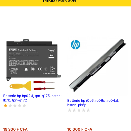
Publier mon avis
Batterie hp bp02xl, tpn-q175, hstnn-
lb7b, tpn-q172
Batterie hp r0o6, ro06xl, ro04xl,
hstnn-pb6p
19 300 F CFA
10 000 F CFA