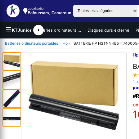
Localisation
Bafoussam, Cameroun
☰
teurs portables
KTJunior
Batteries ordinateurs ...
Disques durs externe
P
Batteries ordinateurs portables
›
Hp
›
BATTERIE HP HSTNN-IB5T, 740005-
Hp
B
1 
po
#R
Off
1