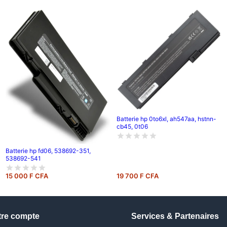
Batterie hp 0to6xl, ah547aa, hstnn-
cb45, 0t06
Batterie hp fd06, 538692-351,
538692-541
15 000 F CFA
19 700 F CFA
tre compte
Services & Partenaires