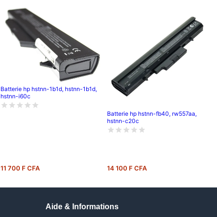
Batterie hp hstnn-1b1d, hstnn-1b1d,
hstnn-i60c
Batterie hp hstnn-fb40, rw557aa,
hstnn-c20c
11 700 F CFA
14 100 F CFA
Aide & Informations