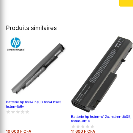
Produits similaires
Batterie hp hs04 hs03 hso4 hso3
hstnn-lb6v
Batterie hp hstnn-c12c. hstnn-db05,
hstnn-db16
10 000 F CFA
11 600 F CFA