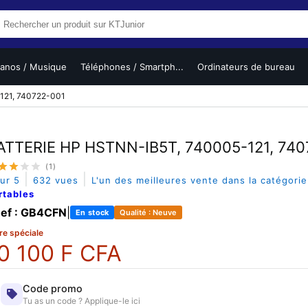
ianos / Musique
Téléphones / Smartph...
Ordinateurs de bureau
121, 740722-001
ATTERIE HP HSTNN-IB5T, 740005-121, 740
(1)
|
|
sur 5
632 vues
L'un des meilleures vente dans la catégori
rtables
ef : GB4CFN
|
En stock
Qualité : Neuve
re spéciale
0 100 F CFA
Code promo
Tu as un code ? Applique-le ici