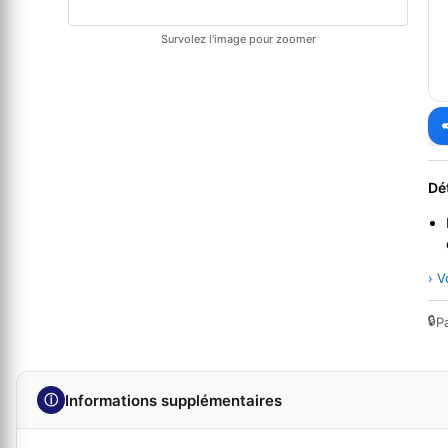
Survolez l'image pour zoomer
Dé
› V
🔒
P
ⓘ
Informations supplémentaires