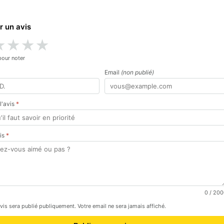
r un avis
★
★
★
★
pour noter
Email
(non publié)
 l'avis
*
vis
*
0
/ 200
avis sera publié publiquement. Votre email ne sera jamais affiché.