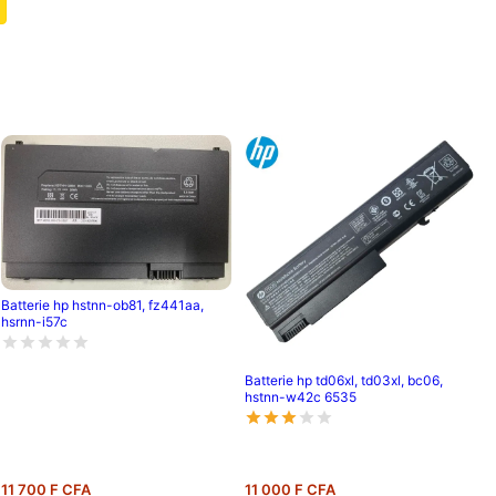
Batterie hp hstnn-ob81, fz441aa,
hsrnn-i57c
Batterie hp td06xl, td03xl, bc06,
hstnn-w42c 6535
11 700 F CFA
11 000 F CFA