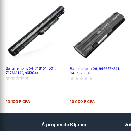
Batterie hp hy04, 718101-001,
Batterie hp mt06, 646657-241,
717861141, h6l39aa
646757-001,
10 100 F CFA
10 000 F CFA
À propos de Ktjunior
Vo