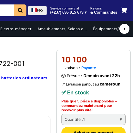
Service commercial
Retours
FR
▾
(+237) 696 915 679 ▾
& Commandes
Electro-ménager
Ameublements, Salons e...
Équipements/Mobilier 
10 100
722-001
Livraison :
Payante
Demain avant 22h
📦 Prévue :
e
batteries ordinateurs
cameroun
📍 Livraison partout au
✅ En stock
Plus que 5 pièce s disponibles –
commandez
maintenant
pour
recevoir plus vite !
Quantité :
1
Acheter maintenant