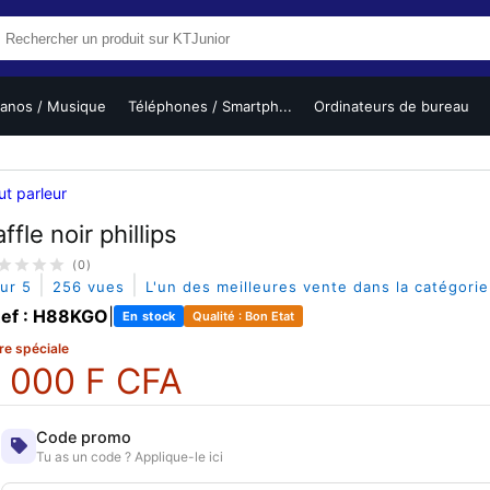
ianos / Musique
Téléphones / Smartph...
Ordinateurs de bureau
ut parleur
ffle noir phillips
(0)
|
|
sur 5
256 vues
L'un des meilleures vente dans la catégori
ef : H88KGO
|
En stock
Qualité : Bon Etat
re spéciale
 000 F CFA
Code promo
Tu as un code ? Applique-le ici