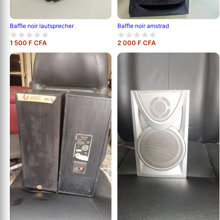
Baffle noir lautsprecher
Baffle noir amstrad
1 500 F CFA
2 000 F CFA