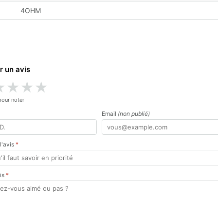
4OHM
r un avis
★
★
★
★
pour noter
Email
(non publié)
 l'avis
*
vis
*