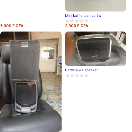
Mini baffle toshiba 5w
5 000 F CFA
2 000 F CFA
Baffle aiwa speaker