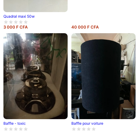
Quadral maxi 50w
3 000 F CFA
40 000 F CFA
Baffle - toxic
Baffle pour voiture