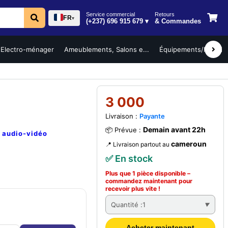
Service commercial
Retours
FR
▾
(+237) 696 915 679 ▾
& Commandes
Electro-ménager
Ameublements, Salons e...
Équipements/Mobilier 
3 000
Livraison :
Payante
Demain avant 22h
📦 Prévue :
e
audio-vidéo
cameroun
📍 Livraison partout au
✅ En stock
Plus que 1 pièce disponible –
commandez
maintenant
pour
recevoir plus vite !
Quantité :
1
Acheter maintenant