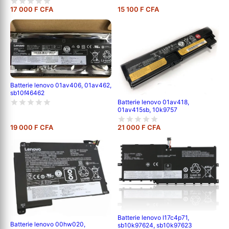
17 000 F CFA
15 100 F CFA
Batterie lenovo 01av406, 01av462,
sb10f46462
Batterie lenovo 01av418,
01av415sb, 10k9757
19 000 F CFA
21 000 F CFA
Batterie lenovo l17c4p71,
Batterie lenovo 00hw020,
sb10k97624, sb10k97623