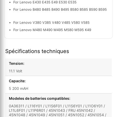
For Lenovo E430 E435 E49 E530 E535
For Lenovo B480 B485 B490 B495 B580 B585 B590 B595
For Lenovo V380 V385 V480 V485 V580 V585
For Lenovo M480 M490 M495 M580 M595 K49
Spécifications techniques
Tension:
11.1 Volt
Capacite:
5 200 mAH
Modeles de batteries compatibles:
0A36311 / L116Y01 / L11S6F01 / L11S6Y01 / L11O6Y01 /
L11L6F01 / L11P6R01 / 45N1043 / FRU 45N1042 /
45N1048 / 45N1049 / 45N1051 / 45N1052 / 45N1054 /