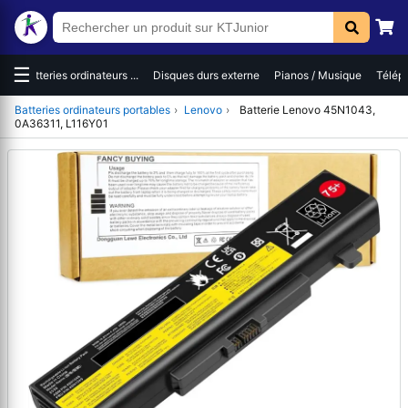
☰
es
Batteries ordinateurs ...
Disques durs externe
Pianos / Musique
Téléph
Batteries ordinateurs portables
›
Lenovo
›
Batterie Lenovo 45N1043,
0A36311, L116Y01