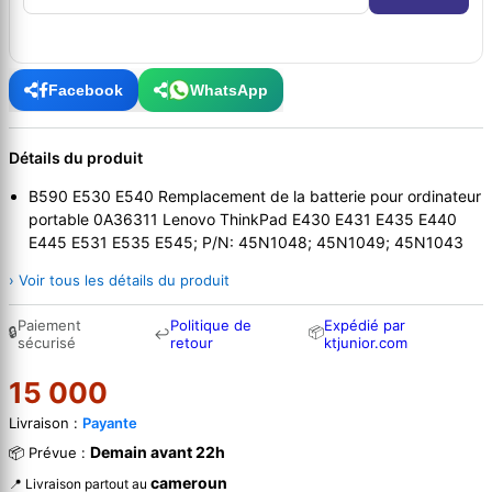
Facebook
WhatsApp
Détails du produit
B590 E530 E540 Remplacement de la batterie pour ordinateur
portable 0A36311 Lenovo ThinkPad E430 E431 E435 E440
E445 E531 E535 E545; P/N: 45N1048; 45N1049; 45N1043
› Voir tous les détails du produit
Paiement
Politique de
Expédié par
🔒
📦
↩
sécurisé
retour
ktjunior.com
15 000
Livraison :
Payante
Demain avant 22h
📦 Prévue :
cameroun
📍 Livraison partout au