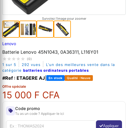
Survolez l'image pour zoomer
Lenovo
Batterie Lenovo 45N1043, 0A36311, L116Y01
(0)
|
|
1 sur 5
292 vues
L'un des meilleures vente dans la
catégorie
batteries ordinateurs portables
#Ref : ETAGERE AJ
|
En stock
Qualité : Neuve
Offre spéciale
15 000 F CFA
Code promo
Tu as un code ? Applique-le ici
Appliquer