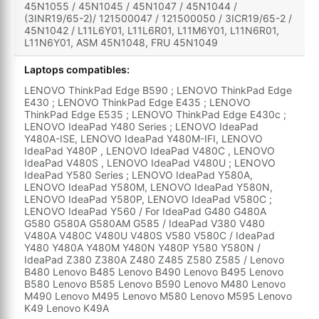
45N1055 / 45N1045 / 45N1047 / 45N1044 /
(3INR19/65-2)/ 121500047 / 121500050 / 3ICR19/65-2 /
45N1042 / L11L6Y01, L11L6R01, L11M6Y01, L11N6R01,
L11N6Y01, ASM 45N1048, FRU 45N1049
Laptops compatibles:
LENOVO ThinkPad Edge B590 ; LENOVO ThinkPad Edge
E430 ; LENOVO ThinkPad Edge E435 ; LENOVO
ThinkPad Edge E535 ; LENOVO ThinkPad Edge E430c ;
LENOVO IdeaPad Y480 Series ; LENOVO IdeaPad
Y480A-ISE, LENOVO IdeaPad Y480M-IFI, LENOVO
IdeaPad Y480P , LENOVO IdeaPad V480C , LENOVO
IdeaPad V480S , LENOVO IdeaPad V480U ; LENOVO
IdeaPad Y580 Series ; LENOVO IdeaPad Y580A,
LENOVO IdeaPad Y580M, LENOVO IdeaPad Y580N,
LENOVO IdeaPad Y580P, LENOVO IdeaPad V580C ;
LENOVO IdeaPad Y560 / For IdeaPad G480 G480A
G580 G580A G580AM G585 / IdeaPad V380 V480
V480A V480C V480U V480S V580 V580C / IdeaPad
Y480 Y480A Y480M Y480N Y480P Y580 Y580N /
IdeaPad Z380 Z380A Z480 Z485 Z580 Z585 / Lenovo
B480 Lenovo B485 Lenovo B490 Lenovo B495 Lenovo
B580 Lenovo B585 Lenovo B590 Lenovo M480 Lenovo
M490 Lenovo M495 Lenovo M580 Lenovo M595 Lenovo
K49 Lenovo K49A