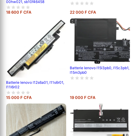
00hw021, sb10f46458
18 600 F CFA
22 000 F CFA
Batterie lenovo l15l3pb0, l15c3pb1,
l15m3pb0
Batterie lenovo l12s6a01, l11s6r01,
l11l6r02
15 000 F CFA
19 000 F CFA