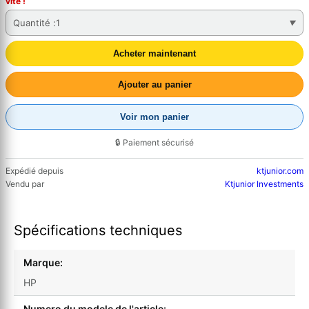
vite !
Quantité :
1
Acheter maintenant
Ajouter au panier
Voir mon panier
🔒 Paiement sécurisé
Expédié depuis
ktjunior.com
Vendu par
Ktjunior Investments
Spécifications techniques
Marque:
HP
Numero du modele de l'article: