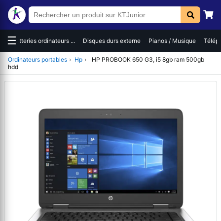
☰
es
Batteries ordinateurs ...
Disques durs externe
Pianos / Musique
Téléph
Ordinateurs portables
›
Hp
›
HP PROBOOK 650 G3, i5 8gb ram 500gb
hdd