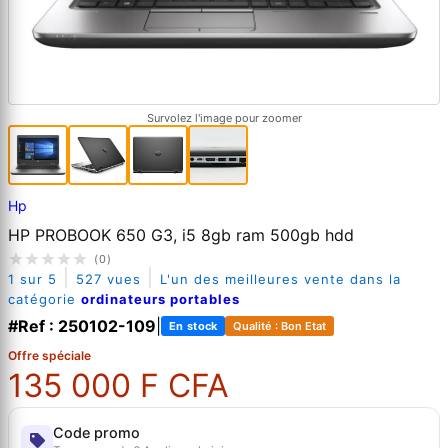
Survolez l'image pour zoomer
Hp
HP PROBOOK 650 G3, i5 8gb ram 500gb hdd
(0)
|
|
1 sur 5
527 vues
L'un des meilleures vente dans la
catégorie
ordinateurs portables
#Ref : 250102-109
|
En stock
Qualité : Bon Etat
Offre spéciale
135 000 F CFA
Code promo