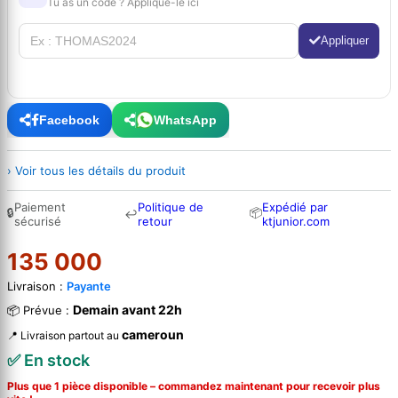
Tu as un code ? Applique-le ici
Appliquer
Facebook
WhatsApp
› Voir tous les détails du produit
Paiement
Politique de
Expédié par
🔒
📦
↩
sécurisé
retour
ktjunior.com
135 000
Livraison :
Payante
Demain avant 22h
📦 Prévue :
cameroun
📍 Livraison partout au
✅ En stock
Plus que 1 pièce disponible – commandez
maintenant
pour recevoir plus