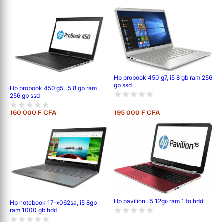
Hp probook 450 g7, i5 8 gb ram 256
gb ssd
Hp probook 450 g5, i5 8 gb ram
256 gb ssd
160 000 F CFA
195 000 F CFA
Hp pavilion, i5 12go ram 1 to hdd
Hp notebook 17-x062sa, i5 8gb
ram 1000 gb hdd