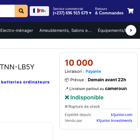
Service commercial
Retours
FR
▾
(+237) 696 915 679 ▾
& Commandes
Electro-ménager
Ameublements, Salons e...
Équipements/Mobilier 
10 000
STNN-LB5Y
Livraison :
Payante
Demain avant 22h
📦 Prévue :
e
batteries ordinateurs
cameroun
📍 Livraison partout au
❌ Indisponible
❌ Rupture de stock
Expédié depuis
ktjunior.com
Vendu par
Ktjunior Investments