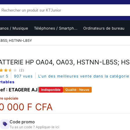
ianos / Musique
Téléphones / Smartph...
Ordinateurs de bureau
LB5S; HSTNN-LB5Y
ATTERIE HP OA04, OA03, HSTNN-LB5S; H
(2)
|
|
sur 5
907 vues
L'un des meilleures vente dans la catégori
rtables
ef : ETAGERE AJ
|
Indisponible
Qualité : Neuve
re spéciale
0 000 F CFA
Code promo
Tu as un code ? Applique-le ici