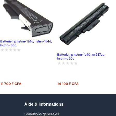
Batterie hp hstnn-1b1d, hstnn-1b1d,
hstnn-i60c
Batterie hp hstnn-fb40, rw557aa,
hstnn-c20c
11 700 F CFA
14 100 F CFA
Aide & Informations
Conditions générales