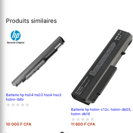
Produits similaires
Batterie hp hs04 hs03 hso4 hso3
hstnn-lb6v
Batterie hp hstnn-c12c. hstnn-db05,
hstnn-db16
10 000 F CFA
11 600 F CFA