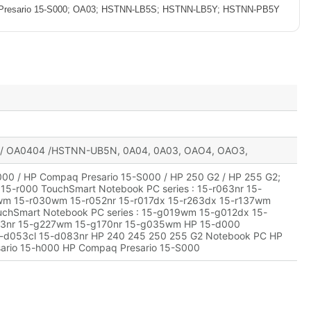
resario 15-S000; OA03; HSTNN-LB5S; HSTNN-LB5Y; HSTNN-PB5Y
/ OA0404 /HSTNN-UB5N, 0A04, 0A03, OAO4, OAO3,
00 / HP Compaq Presario 15-S000 / HP 250 G2 / HP 255 G2;
15-r000 TouchSmart Notebook PC series : 15-r063nr 15-
wm 15-r030wm 15-r052nr 15-r017dx 15-r263dx 15-r137wm
chSmart Notebook PC series : 15-g019wm 15-g012dx 15-
63nr 15-g227wm 15-g170nr 15-g035wm HP 15-d000
5-d053cl 15-d083nr HP 240 245 250 255 G2 Notebook PC HP
ario 15-h000 HP Compaq Presario 15-S000