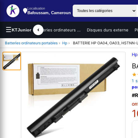
Localisation
Bafoussam, Cameroun
☰
teurs portables
KTJunior
Batteries ordinateurs ...
Disques durs externe
P
Batteries ordinateurs portables
›
Hp
›
BATTERIE HP OA04, OA03, HSTNN-
Hp
B
1 
po
#R
Off
1