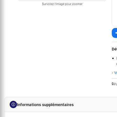
Survolez l'image pour zoomer
Dé
› V
🔒
P
ⓘ
Informations supplémentaires