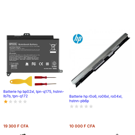
Batterie hp bp02xl, tpn-q175, hstnn-
lb7b, tpn-q172
Batterie hp r0o6, ro06xl, ro04xl,
hstnn-pb6p
19 300 F CFA
10 000 F CFA