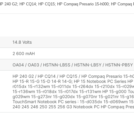
 G2; HP CQ14; HP CQ15; HP Compaq Presario 15-h000; HP Compaq P
14.8 Volts
2 600 mAH
OA04 / OA03 / HSTNN-LB5S / HSTNN-LB5Y / HSTNN-PB5Y 
HP 240 G2 / HP CQ14 / HP CQ15 / HP Compaq Presario 15-h0
HP 15-R 15-G 15-D 14-R 14-G; HP 15 Notebook PC Series HP 
r015dx 15-r132wm 15-r011dx 15-r264dx 15-r210dx 15-r029
15-r136wm 15-r018dx 15-r017dx 15-r131wm HP 15-g000 Tou
g029wm 15-g273nr 15-g020dx 15-g070nr 15-g021nr 15-g1
TouchSmart Notebook PC series : 15-d035dx 15-d069wm 1
240 245 246 250 255 256 G3 Notebook PC HP Compaq Pres