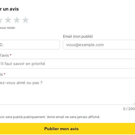
r un avis
★
★
★
★
pour noter
Email
(non publié)
 l'avis
*
vis
*
0
/ 200
avis sera publié publiquement. Votre email ne sera jamais affiché.
Publier mon avis