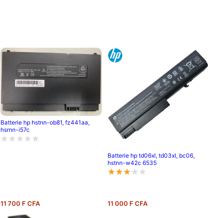
Batterie hp hstnn-ob81, fz441aa,
hsrnn-i57c
Batterie hp td06xl, td03xl, bc06,
hstnn-w42c 6535
11 700 F CFA
11 000 F CFA