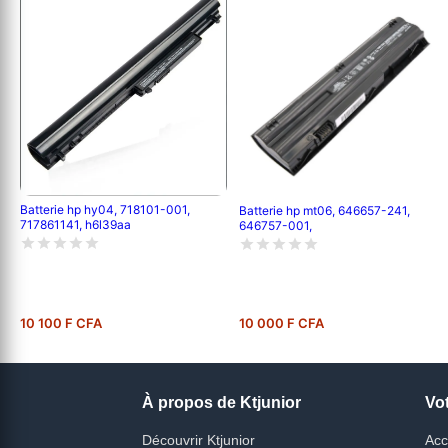
Batterie hp hy04, 718101-001,
Batterie hp mt06, 646657-241,
717861141, h6l39aa
646757-001,
10 100 F CFA
10 000 F CFA
À propos de Ktjunior
Vo
Découvrir Ktjunior
Acc