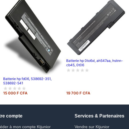
Batterie hp 0to6xl, ah547aa, hstnn-
cb45, 0t06
Batterie hp fd06, 538692-351,
538692-541
15 000 F CFA
19 700 F CFA
tre compte
Services & Partenaires
éder à mon compte Ktjunior
Vendre sur Ktjunior