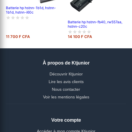
Batterie hp hstnn-1b1d, hstnn-
1b1d, hstnn-i60c
Batterie hp hstnn-fb40, rw557aa,
hstnn-c20c
11 700 F CFA
14 100 F CFA
À propos de Ktjunior
Découvrir Ktjunior
Lire les avis clients
Nous contacter
Voir les mentions légales
Votre compte
Accéder à mon compte Ktjunior