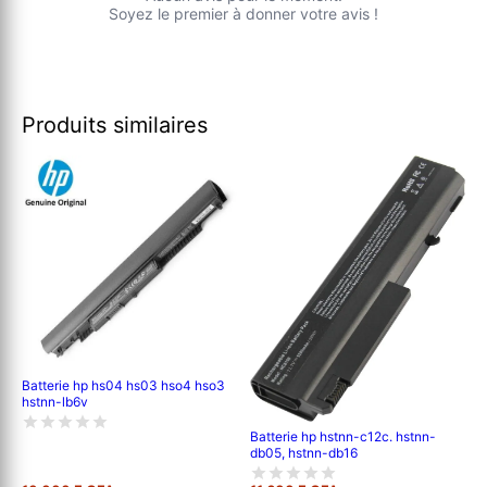
Soyez le premier à donner votre avis !
Produits similaires
Batterie hp hs04 hs03 hso4 hso3
hstnn-lb6v
Batterie hp hstnn-c12c. hstnn-
db05, hstnn-db16