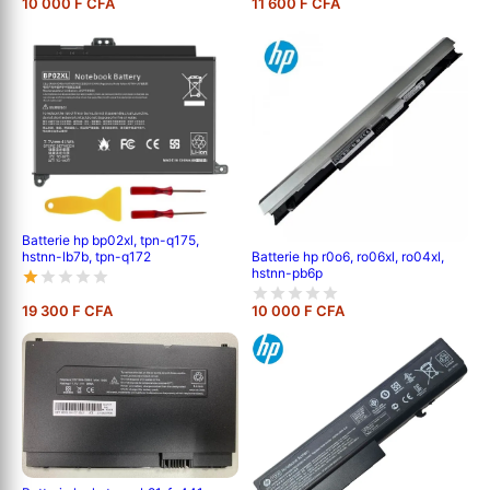
10 000 F CFA
11 600 F CFA
Batterie hp bp02xl, tpn-q175,
hstnn-lb7b, tpn-q172
Batterie hp r0o6, ro06xl, ro04xl,
hstnn-pb6p
19 300 F CFA
10 000 F CFA