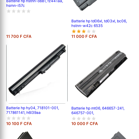
Batterie hp hstnn-ob81, fz441aa,
hsrnn-i57c
Batterie hp td06xl, td03xl, bc06,
hstnn-w42c 6535
11 700 F CFA
11 000 F CFA
Batterie hp hy04, 718101-001,
Batterie hp mt06, 646657-241,
717861141, h6l39aa
646757-001,
10 100 F CFA
10 000 F CFA