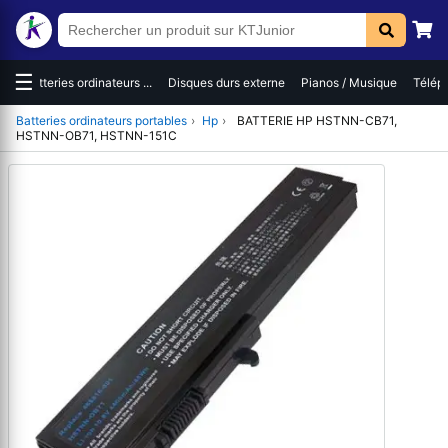
☰
es
Batteries ordinateurs ...
Disques durs externe
Pianos / Musique
Téléph
Batteries ordinateurs portables
›
Hp
›
BATTERIE HP HSTNN-CB71,
HSTNN-OB71, HSTNN-151C