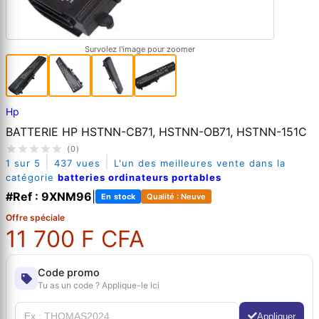
Survolez l'image pour zoomer
Hp
BATTERIE HP HSTNN-CB71, HSTNN-OB71, HSTNN-151C
(0)
|
|
1 sur 5
437 vues
L'un des meilleures vente dans la
catégorie
batteries ordinateurs portables
#Ref : 9XNM96
|
En stock
Qualité : Neuve
Offre spéciale
11 700 F CFA
Code promo
Tu as un code ? Applique-le ici
Appliquer