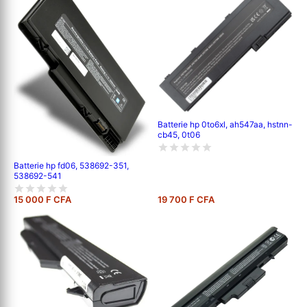
Batterie hp 0to6xl, ah547aa, hstnn-
cb45, 0t06
Batterie hp fd06, 538692-351,
538692-541
15 000 F CFA
19 700 F CFA