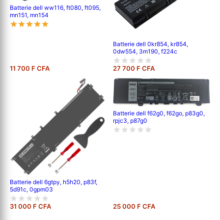
Batterie dell ww116, ft080, ft095,
mn151, mn154
Batterie dell 0kr854, kr854,
0dw554, 3m190, f224c
11 700 F CFA
27 700 F CFA
Batterie dell f62g0, f62go, p83g0,
rpjc3, p87g0
Batterie dell 6gtpy, h5h20, p83f,
5d91c, 0gpm03
31 000 F CFA
25 000 F CFA