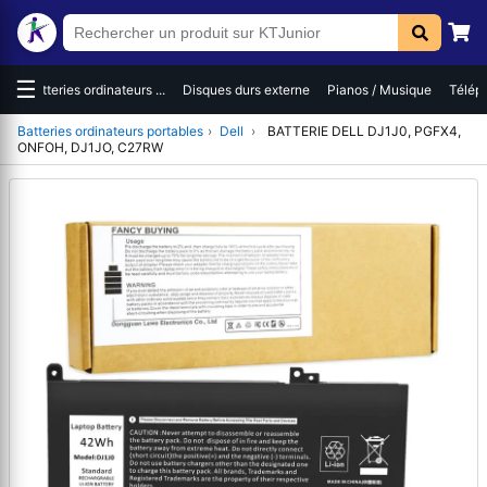
☰
es
Batteries ordinateurs ...
Disques durs externe
Pianos / Musique
Téléph
Batteries ordinateurs portables
›
Dell
›
BATTERIE DELL DJ1J0, PGFX4,
ONFOH, DJ1JO, C27RW