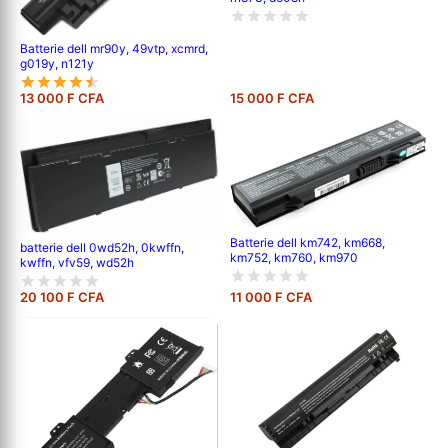
Batterie dell mr90y, 49vtp, xcmrd,
g019y, n121y
13 000 F CFA
15 000 F CFA
Batterie dell km742, km668,
batterie dell 0wd52h, 0kwffn,
km752, km760, km970
kwffn, vfv59, wd52h
20 100 F CFA
11 000 F CFA