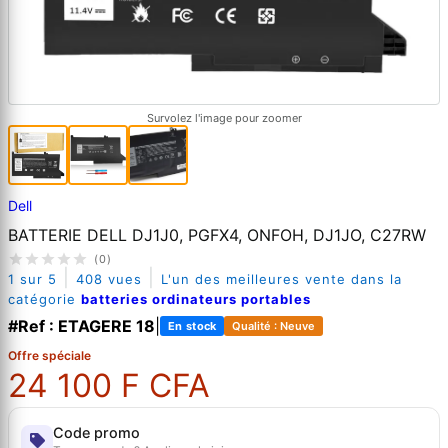
Survolez l'image pour zoomer
Dell
BATTERIE DELL DJ1J0, PGFX4, ONFOH, DJ1JO, C27RW
(0)
|
|
1 sur 5
408 vues
L'un des meilleures vente dans la
catégorie
batteries ordinateurs portables
#Ref : ETAGERE 18
|
En stock
Qualité : Neuve
Offre spéciale
24 100 F CFA
Code promo