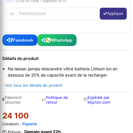
Tu as un code ? Applique-le ici
Appliquer
Facebook
WhatsApp
Détails du produit
Ne laisser jamais descendre vôtre batterie Lithium ion en
dessous de 20% de capacité avant de la recharger.
› Voir tous les détails du produit
Paiement
Politique de
Expédié par
🔒
📦
↩
sécurisé
retour
ktjunior.com
24 100
Livraison :
Payante
Demain avant 22h
📦 Prévue :