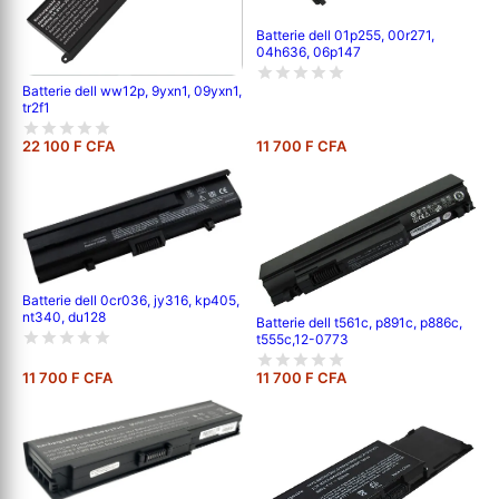
Batterie dell 01p255, 00r271,
04h636, 06p147
Batterie dell ww12p, 9yxn1, 09yxn1,
tr2f1
22 100 F CFA
11 700 F CFA
Batterie dell 0cr036, jy316, kp405,
nt340, du128
Batterie dell t561c, p891c, p886c,
t555c,12-0773
11 700 F CFA
11 700 F CFA