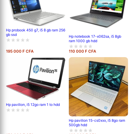
Hp probook 450 g7, i5 8 gb ram 256
gb ssd
Hp notebook 17-x062sa, i5 8gb
ram 1000 gb hdd
195 000 F CFA
110 000 F CFA
Hp pavilion, i5 12go ram 1 to hdd
Hp pavilion 15-cs0xxx, i5 8go ram
500gb hdd