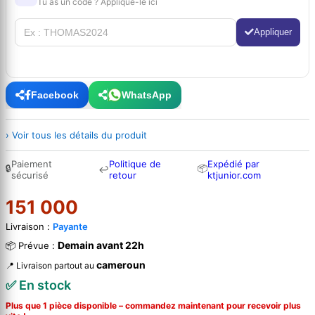
Tu as un code ? Applique-le ici
Appliquer
Facebook
WhatsApp
› Voir tous les détails du produit
Paiement
Politique de
Expédié par
🔒
📦
↩
sécurisé
retour
ktjunior.com
151 000
Livraison :
Payante
Demain avant 22h
📦 Prévue :
cameroun
📍 Livraison partout au
✅ En stock
Plus que 1 pièce disponible – commandez
maintenant
pour recevoir plus