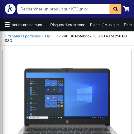
☰
es
Batteries ordinateurs ...
Disques durs externe
Pianos / Musique
Téléph
Ordinateurs portables
›
Hp
›
HP 240 G8 Notebook, i3 8GO RAM 256 GB
SSD