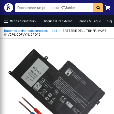
☰
es
Batteries ordinateurs ...
Disques durs externe
Pianos / Musique
Téléph
Batteries ordinateurs portables
›
Dell
›
BATTERIE DELL TRHFF, 1V2F6,
01V2F6, 0DFVYN, 0PD19