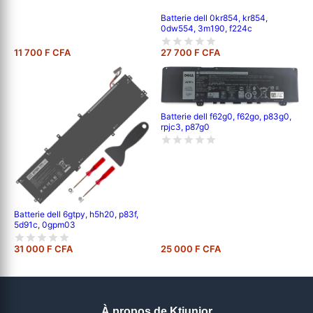
Batterie dell 0kr854, kr854,
0dw554, 3m190, f224c
11 700 F CFA
27 700 F CFA
Batterie dell f62g0, f62go, p83g0,
rpjc3, p87g0
Batterie dell 6gtpy, h5h20, p83f,
5d91c, 0gpm03
31 000 F CFA
25 000 F CFA
À propos de Ktjunior