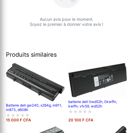
Aucun avis pour le moment.
Soyez le premier à donner votre avis !
Produits similaires
batterie dell 0wd52h, 0kwffn,
Batterie dell gw240, x284g, m911,
kwffn, vfv59, wd52h
rn873, d608h
15 000 F CFA
20 100 F CFA