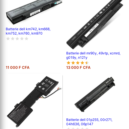
Batterie dell km742, km668,
km752, km760, km970
Batterie dell mr90y, 49vtp, xcmrd,
g019y, n121y
11 000 F CFA
13 000 F CFA
Batterie dell 01p255, 00r271,
04h636, 06p147