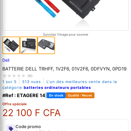
Survolez l'image pour zoomer
Dell
BATTERIE DELL TRHFF, 1V2F6, 01V2F6, 0DFVYN, 0PD19
(0)
|
|
1 sur 5
513 vues
L'un des meilleures vente dans la
catégorie
batteries ordinateurs portables
#Ref : ETAGERE 14
|
En stock
Qualité : Neuve
Offre spéciale
22 100 F CFA
Code promo