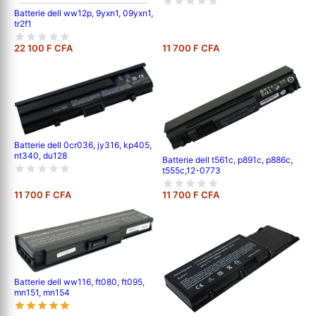
Batterie dell ww12p, 9yxn1, 09yxn1,
tr2f1
22 100 F CFA
11 700 F CFA
Batterie dell 0cr036, jy316, kp405,
nt340, du128
Batterie dell t561c, p891c, p886c,
t555c,12-0773
11 700 F CFA
11 700 F CFA
Batterie dell ww116, ft080, ft095,
mn151, mn154