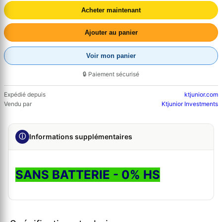
Acheter maintenant
Ajouter au panier
Voir mon panier
🔒 Paiement sécurisé
Expédié depuis
ktjunior.com
Vendu par
Ktjunior Investments
ⓘ
Informations supplémentaires
SANS BATTERIE - 0% HS