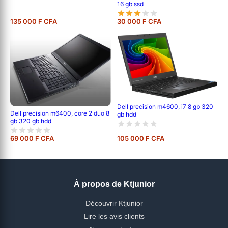
16 gb ssd
135 000 F CFA
30 000 F CFA
Dell precision m4600, i7 8 gb 320
Dell precision m6400, core 2 duo 8
gb hdd
gb 320 gb hdd
69 000 F CFA
105 000 F CFA
À propos de Ktjunior
Découvrir Ktjunior
Lire les avis clients