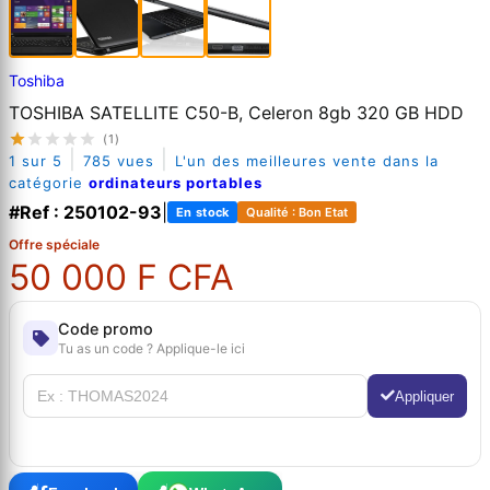
Toshiba
TOSHIBA SATELLITE C50-B, Celeron 8gb 320 GB HDD
(1)
|
|
1 sur 5
785 vues
L'un des meilleures vente dans la
catégorie
ordinateurs portables
#Ref : 250102-93
|
En stock
Qualité : Bon Etat
Offre spéciale
50 000 F CFA
Code promo
Tu as un code ? Applique-le ici
Appliquer