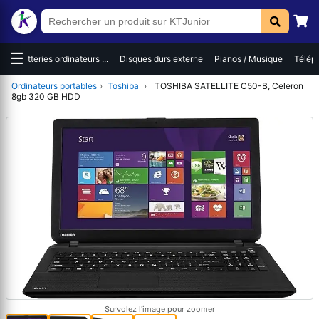
☰
es
Batteries ordinateurs ...
Disques durs externe
Pianos / Musique
Téléph
Ordinateurs portables
›
Toshiba
›
TOSHIBA SATELLITE C50-B, Celeron
8gb 320 GB HDD
Survolez l'image pour zoomer