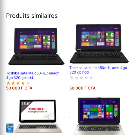
Produits similaires
Toshiba satellite c50d-b, amd 4gb
320 gb hdd
Toshiba satellite c50-b, celeron
4gb 320 gb hdd
50 000 F CFA
50 000 F CFA