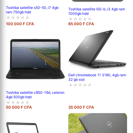
Toshiba satellite s50-50, i7 4gb
Toshiba satellite l50-b, i3 4gb ram
ram 750gb hdd
1000gb hdd
100 000 F CFA
85 000 F CFA
Dell chromebook 11 3180, 4gb ram
32 gb ssd
Toshiba satellite c850-19d, celeron
4gb 500gb hdd
50 000 F CFA
35 000 F CFA