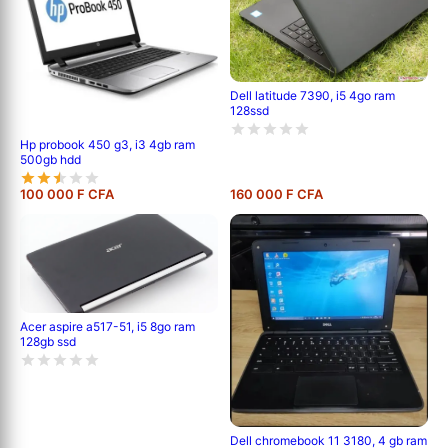
Dell latitude 7390, i5 4go ram
128ssd
Hp probook 450 g3, i3 4gb ram
500gb hdd
100 000 F CFA
160 000 F CFA
Acer aspire a517-51, i5 8go ram
128gb ssd
Dell chromebook 11 3180, 4 gb ram