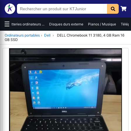
☰
es
Batteries ordinateurs ...
Disques durs externe
Pianos / Musique
Téléph
Ordinateurs portables
›
Dell
›
DELL Chromebook 11 3180, 4 GB Ram 16
GB SSD