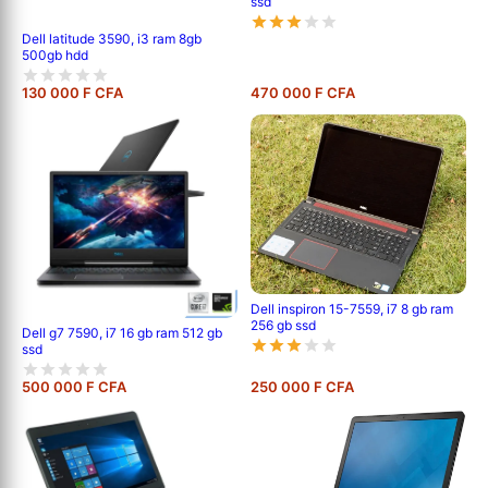
ssd
Dell latitude 3590, i3 ram 8gb
500gb hdd
130 000 F CFA
470 000 F CFA
Dell inspiron 15-7559, i7 8 gb ram
256 gb ssd
Dell g7 7590, i7 16 gb ram 512 gb
ssd
500 000 F CFA
250 000 F CFA