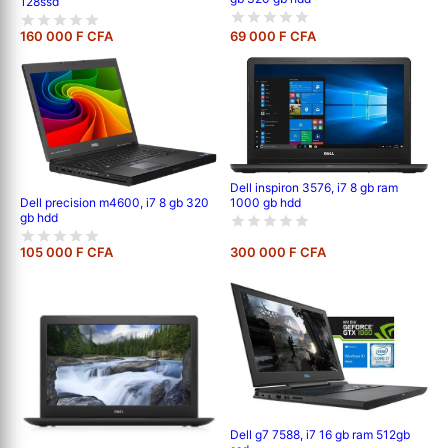
128ssd
160 000 F CFA
69 000 F CFA
Dell inspiron 3576, i7 8 gb ram
1000 gb hdd
Dell precision m4600, i7 8 gb 320
gb hdd
105 000 F CFA
300 000 F CFA
Dell g7 7588, i7 16 gb ram 512gb