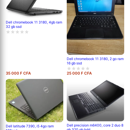
Dell chromebook 11 3180, 4gb ram
32 gb ssd
Dell chromebook 11 3180, 2 go ram
16 gb ssd
35 000 F CFA
25 000 F CFA
Dell precision m6400, core 2 duo 8
Dell latitude 7390, i5 4go ram
gb 320 gb hdd