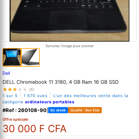
Survolez l'image pour zoomer
Dell
DELL Chromebook 11 3180, 4 GB Ram 16 GB SSD
(5)
|
|
1 sur 5
1 670 vues
L'un des meilleures vente dans la
catégorie
ordinateurs portables
#Ref : 260108-90
|
En stock
Qualité : Bon Etat
Offre spéciale
30 000 F CFA