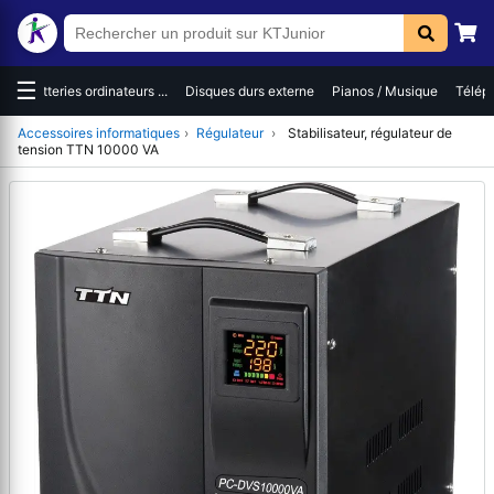
☰
eries ordinateurs ...
Disques durs externe
Pianos / Musique
Téléphones / S
Accessoires informatiques
›
Régulateur
›
Stabilisateur, régulateur de
tension TTN 10000 VA