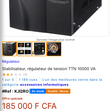
Survolez l'image pour zoomer
Régulateur
Stabilisateur, régulateur de tension TTN 10000 VA
(7)
|
|
1 sur 5
1 189 vues
L'un des meilleures vente dans la
catégorie
accessoires informatiques
#Ref : KJI2RO
|
En stock
Qualité : Neuve
Offre spéciale
185 000 F CFA