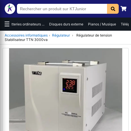
☰
es
Batteries ordinateurs ...
Disques durs externe
Pianos / Musique
Téléph
Accessoires informatiques
›
Régulateur
›
Régulateur de tension
Stabilisateur TTN 3000va