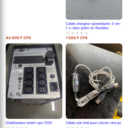
Cable chargeur-powerbank-3-en-
1-c-bles-plats-et-flexibles
44 000 F CFA
1 000 F CFA
Câble usb midi pour clavier vers pc
Stabilisateur smart-ups 1000