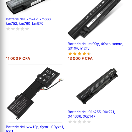
Batterie dell km742, km668,
km752, km760, km970
Batterie dell mr90y, 49vtp, xcmrd,
g019y, n121y
11 000 F CFA
13 000 F CFA
Batterie dell 01p255, 00r271,
04h636, 06p147
Batterie dell ww12p, 9yxn1, 09yxn1,
tr2f1