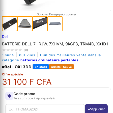
Survolez l'image pour zoomer
Dell
BATTERIE DELL 7HRJW, 7XHVM, 9KGF8, TRM4D, XX1D1
(0)
|
|
1 sur 5
801 vues
L'un des meilleures vente dans la
catégorie
batteries ordinateurs portables
#Ref : OXL3DD
|
En stock
Qualité : Neuve
Offre spéciale
31 100 F CFA
Code promo
Tu as un code ? Applique-le ici
Appliquer