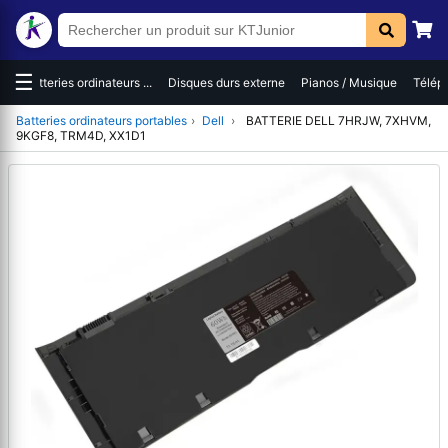
☰
es
Batteries ordinateurs ...
Disques durs externe
Pianos / Musique
Téléph
Batteries ordinateurs portables
›
Dell
›
BATTERIE DELL 7HRJW, 7XHVM,
9KGF8, TRM4D, XX1D1