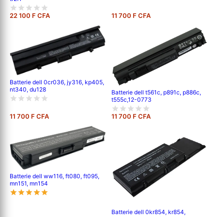
22 100 F CFA
11 700 F CFA
Batterie dell 0cr036, jy316, kp405,
nt340, du128
Batterie dell t561c, p891c, p886c,
t555c,12-0773
11 700 F CFA
11 700 F CFA
Batterie dell ww116, ft080, ft095,
mn151, mn154
Batterie dell 0kr854, kr854,