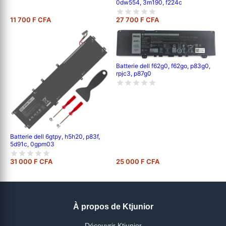
0dw554, 3m190, f224c
11 700 F CFA
27 700 F CFA
Batterie dell f62g0, f62go, p83g0,
rpjc3, p87g0
Batterie dell 6gtpy, h5h20, p83f,
5d91c, 0gpm03
31 000 F CFA
25 000 F CFA
À propos de Ktjunior
Découvrir Ktjunior