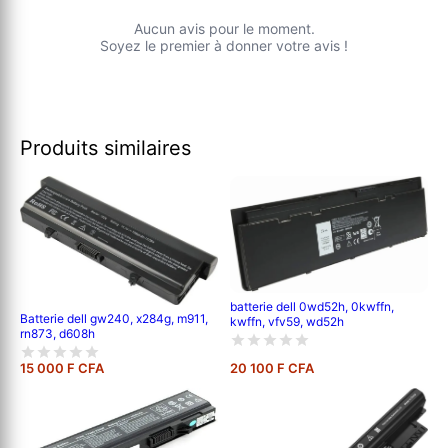
Aucun avis pour le moment.
Soyez le premier à donner votre avis !
Produits similaires
batterie dell 0wd52h, 0kwffn,
Batterie dell gw240, x284g, m911,
kwffn, vfv59, wd52h
rn873, d608h
15 000 F CFA
20 100 F CFA