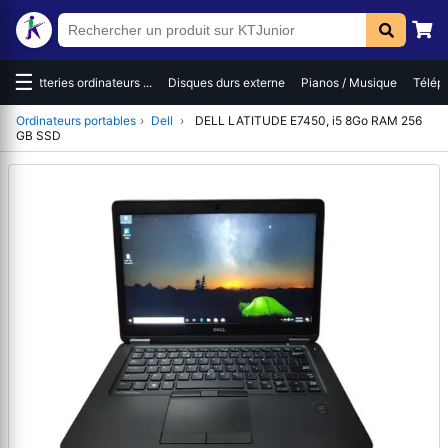
☰
es
Batteries ordinateurs ...
Disques durs externe
Pianos / Musique
Téléph
Ordinateurs portables
›
Dell
›
DELL LATITUDE E7450, i5 8Go RAM 256
GB SSD