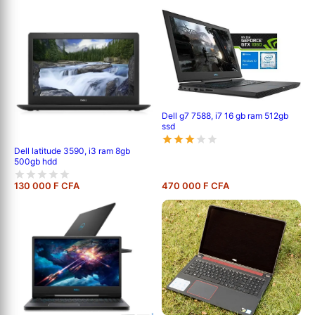
Dell g7 7588, i7 16 gb ram 512gb
ssd
Dell latitude 3590, i3 ram 8gb
500gb hdd
130 000 F CFA
470 000 F CFA