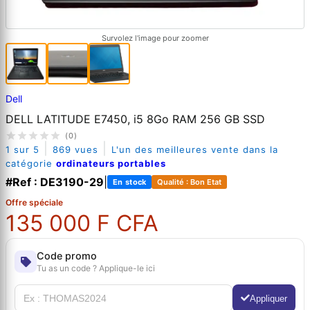
Survolez l'image pour zoomer
Dell
DELL LATITUDE E7450, i5 8Go RAM 256 GB SSD
(0)
|
|
1 sur 5
869 vues
L'un des meilleures vente dans la
catégorie
ordinateurs portables
#Ref : DE3190-29
|
En stock
Qualité : Bon Etat
Offre spéciale
135 000 F CFA
Code promo
Tu as un code ? Applique-le ici
Appliquer