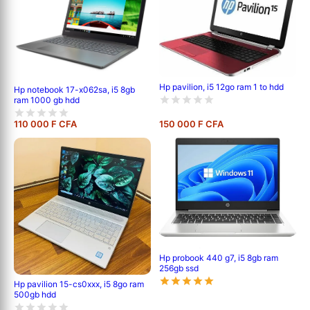
Hp pavilion, i5 12go ram 1 to hdd
Hp notebook 17-x062sa, i5 8gb
ram 1000 gb hdd
110 000 F CFA
150 000 F CFA
Hp probook 440 g7, i5 8gb ram
256gb ssd
Hp pavilion 15-cs0xxx, i5 8go ram
500gb hdd