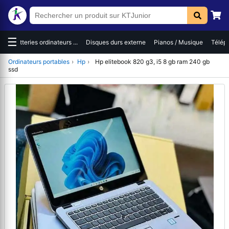
☰
es
Batteries ordinateurs ...
Disques durs externe
Pianos / Musique
Téléph
Ordinateurs portables
›
Hp
›
Hp elitebook 820 g3, i5 8 gb ram 240 gb
ssd