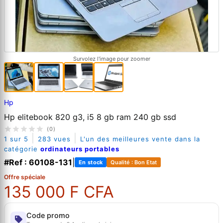
Survolez l'image pour zoomer
Hp
Hp elitebook 820 g3, i5 8 gb ram 240 gb ssd
(0)
|
|
1 sur 5
283 vues
L'un des meilleures vente dans la
catégorie
ordinateurs portables
#Ref : 60108-131
|
En stock
Qualité : Bon Etat
Offre spéciale
135 000 F CFA
Code promo