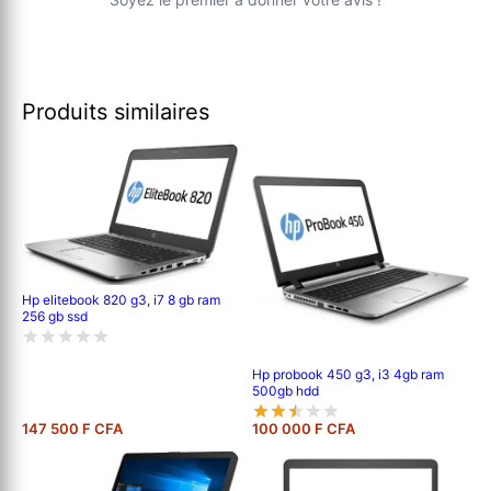
Produits similaires
Hp elitebook 820 g3, i7 8 gb ram
256 gb ssd
Hp probook 450 g3, i3 4gb ram
500gb hdd
147 500 F CFA
100 000 F CFA