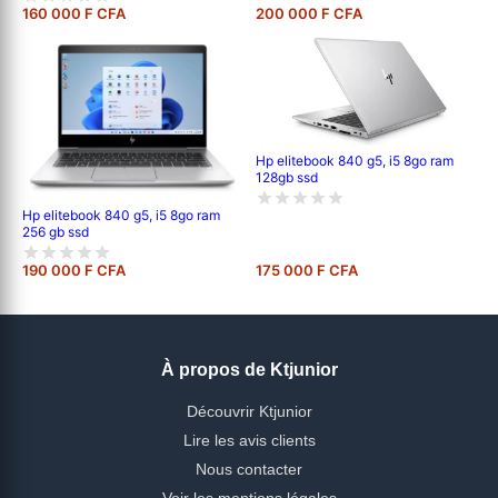
160 000 F CFA
200 000 F CFA
Hp elitebook 840 g5, i5 8go ram
128gb ssd
Hp elitebook 840 g5, i5 8go ram
256 gb ssd
190 000 F CFA
175 000 F CFA
À propos de Ktjunior
Découvrir Ktjunior
Lire les avis clients
Nous contacter