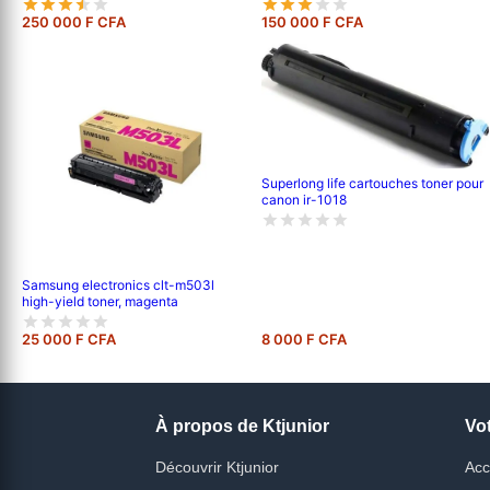
250 000 F CFA
150 000 F CFA
Superlong life cartouches toner pour
canon ir-1018
Samsung electronics clt-m503l
high-yield toner, magenta
25 000 F CFA
8 000 F CFA
À propos de Ktjunior
Vo
Découvrir Ktjunior
Acc