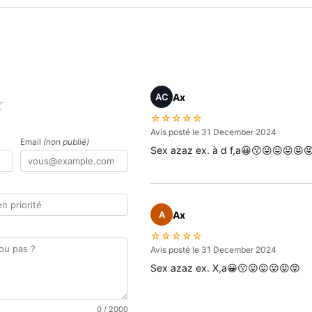
Ax
AC
★
☆☆☆☆☆
Avis posté le 31 December 2024
Email
(non publié)
Sex azaz ex. à d f,a😀😗😛😛😛😝
Ax
A
☆☆☆☆☆
Avis posté le 31 December 2024
Sex azaz ex. X,a😀😗😛😛😛😝😝
0
/ 2000