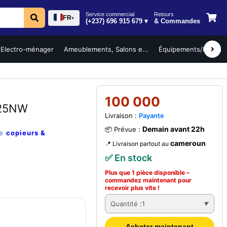
Service commercial
Retours
FR
▾
(+237) 696 915 679 ▾
& Commandes
Electro-ménager
Ameublements, Salons e...
Équipements/Mobilier 
100 000
525NW
Livraison :
Payante
Demain avant 22h
📦 Prévue :
ie
copieurs &
cameroun
📍 Livraison partout au
✅ En stock
Plus que 1 pièce disponible –
commandez
maintenant
pour
recevoir plus vite !
Quantité :
1
Acheter maintenant