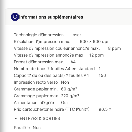
ⓘ
Informations supplémentaires
Technologie d\'impression
Laser
R?solution d\'impression max.
600 x 600 dpi
Vitesse d\'impression couleur annonc?e max.
8 ppm
Vitesse d\'impression annonc?e max.
12 ppm
Format d\'impression max.
A4
Nombre de bacs ? feuilles A4 en standard
1
Capacit? du ou des bac(s) ? feuilles A4
150
Impression recto verso
Non
Grammage papier min.
60 g/m?
Grammage papier max.
220 g/m?
Alimentation int?gr?e
Oui
Prix cartouche/toner noire (TTC l\'unit?)
90.5 ?
ENTR?ES & SORTIES
Parall?le
Non