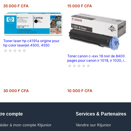
35 000 F CFA
15 000 F CFA
Toner laser hp c4191a origine pour
hp color laserjet 4500, 4550
Toner canon c-exv 18 noir de 8400
pages pour canon ir 1018, ir 1020, ir
1022, ir 1024
30 000 F CFA
10 000 F CFA
tre compte
Services & Partenaires
éder à mon compte Ktjunior
Vendre sur Ktjunior