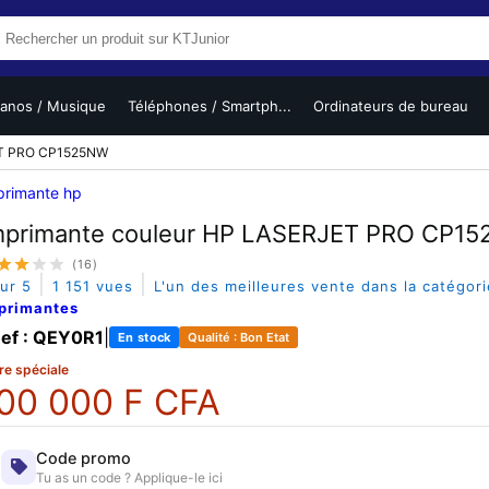
ianos / Musique
Téléphones / Smartph...
Ordinateurs de bureau
ET PRO CP1525NW
primante hp
mprimante couleur HP LASERJET PRO CP1
(16)
|
|
sur 5
1 151 vues
L'un des meilleures vente dans la catégor
primantes
ef : QEY0R1
|
En stock
Qualité : Bon Etat
re spéciale
00 000 F CFA
Code promo
Tu as un code ? Applique-le ici