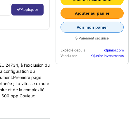
Appliquer
Ajouter au panier
Voir mon panier
🔒 Paiement sécurisé
Expédié depuis
ktjunior.com
Vendu par
Ktjunior Investments
C 24734, à l'exclusion du
a configuration du
ocument.Première page
ntanée ; La vitesse exacte
aire et de la complexité
x 600 ppp Couleur: