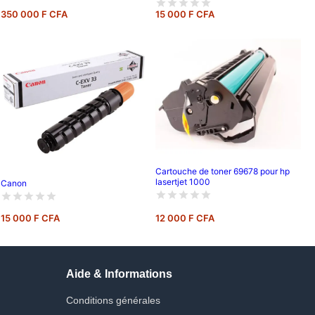
350 000 F CFA
15 000 F CFA
Cartouche de toner 69678 pour hp
lasertjet 1000
Canon
15 000 F CFA
12 000 F CFA
Aide & Informations
Conditions générales