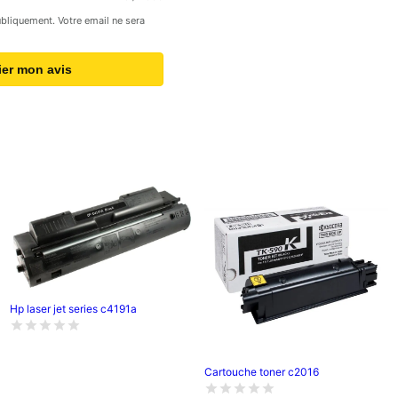
publiquement. Votre email ne sera
ier mon avis
Hp laser jet series c4191a
Cartouche toner c2016