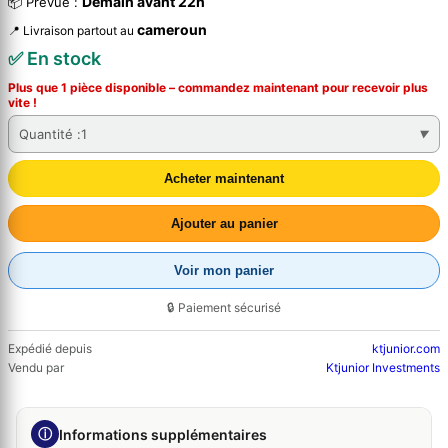
Demain avant 22h
📦 Prévue :
cameroun
📍 Livraison partout au
✅ En stock
Plus que 1 pièce disponible – commandez
maintenant
pour recevoir plus
vite !
Quantité :
1
Acheter maintenant
Ajouter au panier
Voir mon panier
🔒 Paiement sécurisé
Expédié depuis
ktjunior.com
Vendu par
Ktjunior Investments
ⓘ
Informations supplémentaires