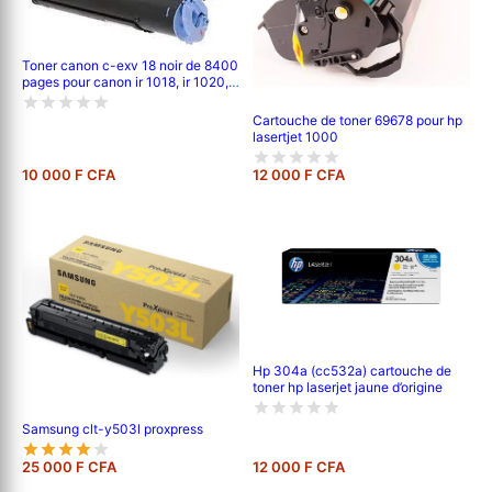
Toner canon c-exv 18 noir de 8400
pages pour canon ir 1018, ir 1020, ir
1022, ir 1024
Cartouche de toner 69678 pour hp
lasertjet 1000
10 000 F CFA
12 000 F CFA
Hp 304a (cc532a) cartouche de
toner hp laserjet jaune d’origine
Samsung clt-y503l proxpress
25 000 F CFA
12 000 F CFA