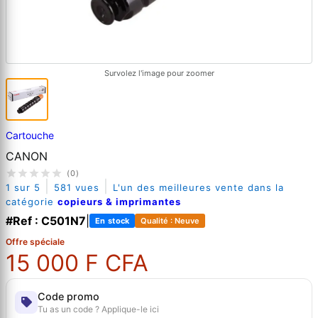
Survolez l'image pour zoomer
Cartouche
CANON
(0)
|
|
1 sur 5
581 vues
L'un des meilleures vente dans la
catégorie
copieurs & imprimantes
#Ref : C501N7
|
En stock
Qualité : Neuve
Offre spéciale
15 000 F CFA
Code promo
Tu as un code ? Applique-le ici