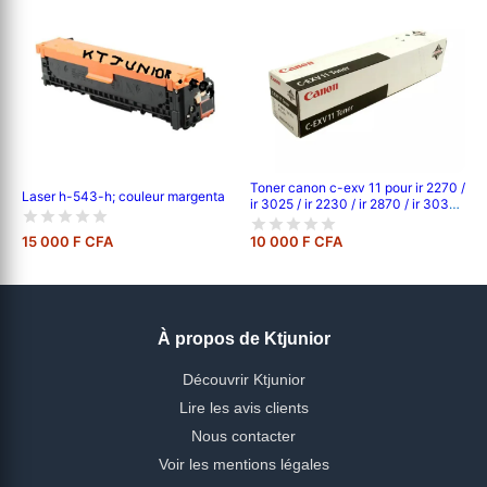
Toner canon c-exv 11 pour ir 2270 /
Laser h-543-h; couleur margenta
ir 3025 / ir 2230 / ir 2870 / ir 3030;
cartouche laser compatible canon
- 21000 pages
15 000 F CFA
10 000 F CFA
À propos de Ktjunior
Découvrir Ktjunior
Lire les avis clients
Nous contacter
Voir les mentions légales