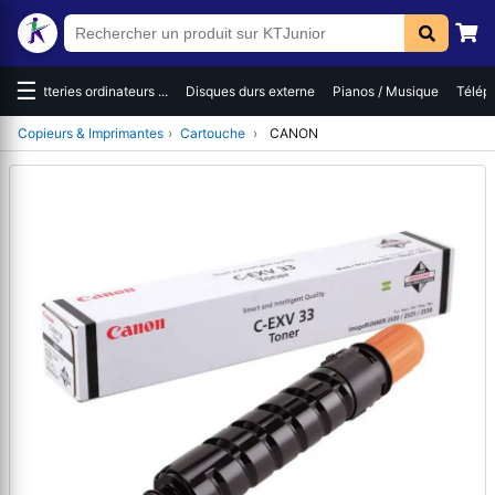
☰
es
Batteries ordinateurs ...
Disques durs externe
Pianos / Musique
Téléph
Copieurs & Imprimantes
›
Cartouche
›
CANON