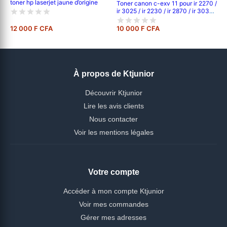
toner hp laserjet jaune d’origine
Toner canon c-exv 11 pour ir 2270 /
ir 3025 / ir 2230 / ir 2870 / ir 3030;
cartouche laser compatible canon
- 21000 pages
12 000 F CFA
10 000 F CFA
À propos de Ktjunior
Découvrir Ktjunior
Lire les avis clients
Nous contacter
Voir les mentions légales
Votre compte
Accéder à mon compte Ktjunior
Voir mes commandes
Gérer mes adresses