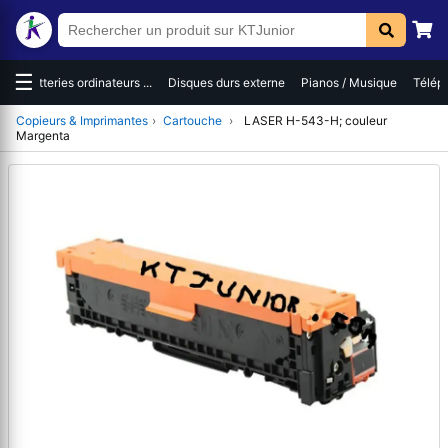
☰
es
Batteries ordinateurs ...
Disques durs externe
Pianos / Musique
Téléph
Copieurs & Imprimantes
›
Cartouche
›
LASER H-543-H; couleur
Margenta