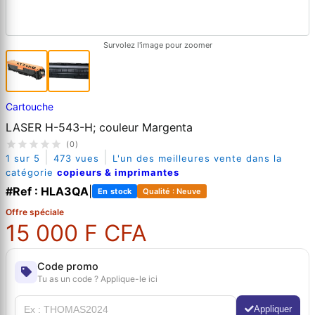
Survolez l'image pour zoomer
Cartouche
LASER H-543-H; couleur Margenta
(0)
|
|
1 sur 5
473 vues
L'un des meilleures vente dans la
catégorie
copieurs & imprimantes
#Ref : HLA3QA
|
En stock
Qualité : Neuve
Offre spéciale
15 000 F CFA
Code promo
Tu as un code ? Applique-le ici
Appliquer