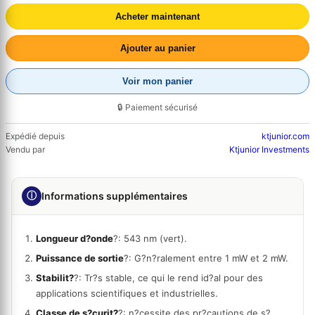
Acheter maintenant
Ajouter au panier
Voir mon panier
🔒 Paiement sécurisé
Expédié depuis
ktjunior.com
Vendu par
Ktjunior Investments
ⓘ
Informations supplémentaires
Longueur d?onde
?: 543 nm (vert).
Puissance de sortie
?: G?n?ralement entre 1 mW et 2 mW.
Stabilit?
?: Tr?s stable, ce qui le rend id?al pour des
applications scientifiques et industrielles.
Classe de s?curit?
?: n?cessite des pr?cautions de s?