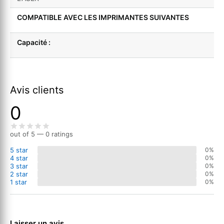
COMPATIBLE AVEC LES IMPRIMANTES SUIVANTES
Capacité :
Avis clients
0
out of 5 — 0 ratings
5 star
0%
4 star
0%
3 star
0%
2 star
0%
1 star
0%
Laisser un avis