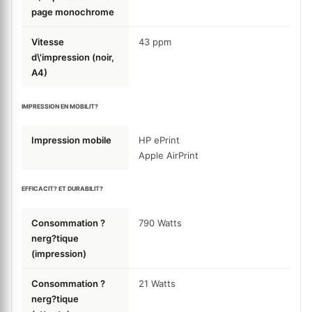
page monochrome
Vitesse
43
ppm
d\'impression (noir,
A4)
IMPRESSION EN MOBILIT?
Impression mobile
HP ePrint
Apple AirPrint
EFFICACIT? ET DURABILIT?
Consommation ?
790
Watts
nerg?tique
(impression)
Consommation ?
21
Watts
nerg?tique