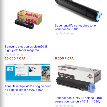
Superlong life cartouches toner
pour canon ir-1018
Samsung electronics clt-m503l
high-yield toner, magenta
25 000 F CFA
8 000 F CFA
Toner laser hp c4191a origine pour
hp color laserjet 4500, 4550
Toner canon c-exv 18 noir de 8400
pages pour canon ir 1018, ir 1020, ir
1022, ir 1024