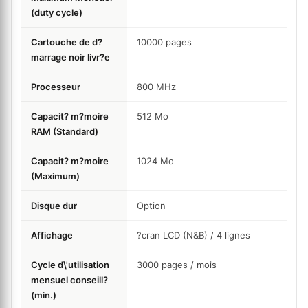
(duty cycle)
Cartouche de d?
10000
pages
marrage noir livr?e
Processeur
800
MHz
Capacit? m?moire
512
Mo
RAM (Standard)
Capacit? m?moire
1024
Mo
(Maximum)
Disque dur
Option
Affichage
?cran LCD (N&B) / 4 lignes
Cycle d\'utilisation
3000
pages / mois
mensuel conseill?
(min.)