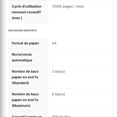
Cycle d\'utilisation
12000
pages / mois
mensuel conseill?
(max.)
GESTION DES SUPPORTS
Format de papier
A4
Recto/verso
automatique
Nombre de bacs
2
bac(s)
papier en entr?e
(Standard)
Nombre de bacs
6
bac(s)
papier en entr?e
(Maximum)
Capacit? papier en
600
feuilles