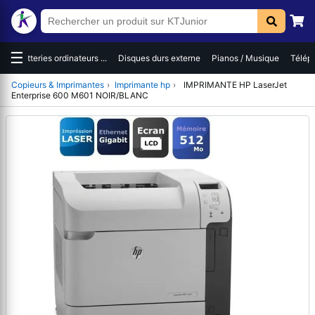
☰
...
Disques durs externe
Pianos / Musique
Téléphones / Smartph...
Ordi
Copieurs & Imprimantes
›
Imprimante hp
›
IMPRIMANTE HP LaserJet
Enterprise 600 M601 NOIR/BLANC