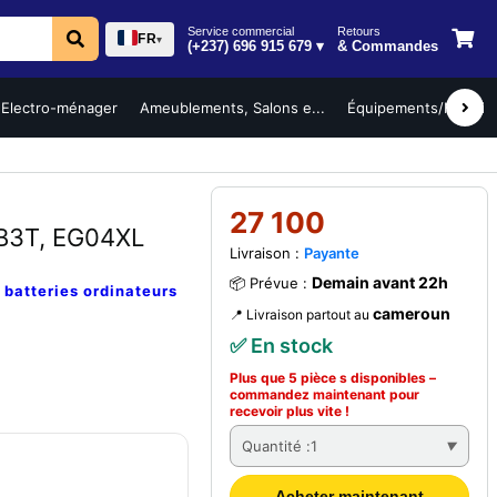
Service commercial
Retours
FR
▾
(+237) 696 915 679 ▾
& Commandes
Electro-ménager
Ameublements, Salons e...
Équipements/Mobilier 
27 100
B3T, EG04XL
Livraison :
Payante
Demain avant 22h
📦 Prévue :
e
batteries ordinateurs
cameroun
📍 Livraison partout au
✅ En stock
Plus que 5 pièce s disponibles –
commandez
maintenant
pour
recevoir plus vite !
Quantité :
1
Acheter maintenant