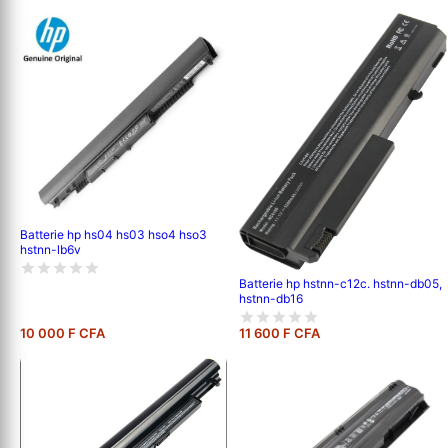
Batterie hp hs04 hs03 hso4 hso3
hstnn-lb6v
Batterie hp hstnn-c12c. hstnn-db05,
hstnn-db16
10 000 F CFA
11 600 F CFA