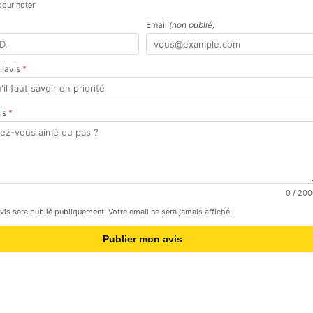
pour noter
Email
(non publié)
 l'avis
*
vis
*
0
/ 200
avis sera publié publiquement. Votre email ne sera jamais affiché.
Publier mon avis