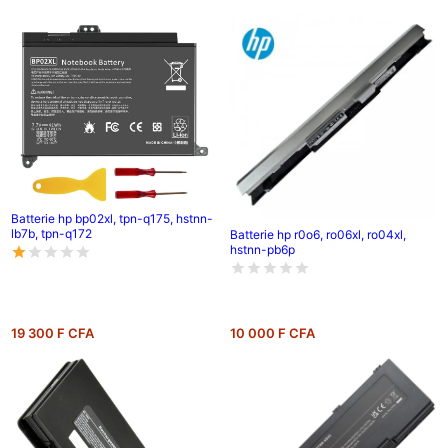
Batterie hp bp02xl, tpn-q175, hstnn-
lb7b, tpn-q172
Batterie hp r0o6, ro06xl, ro04xl,
hstnn-pb6p
19 300 F CFA
10 000 F CFA