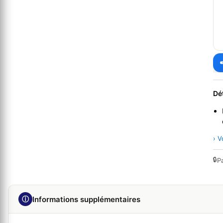
Dé
› V
🔒
P
ⓘ
Informations supplémentaires