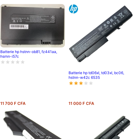
Batterie hp hstnn-ob81, fz441aa,
hsrnn-i57c
Batterie hp td06xl, td03xl, bc06,
hstnn-w42c 6535
11 700 F CFA
11 000 F CFA