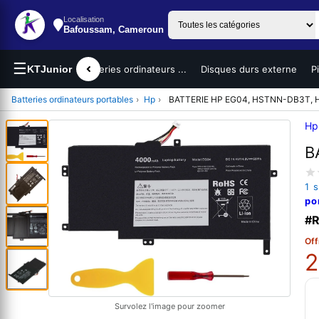
Localisation
Bafoussam, Cameroun
☰
teurs portables
KTJunior
Batteries ordinateurs ...
Disques durs externe
P
Batteries ordinateurs portables
›
Hp
›
BATTERIE HP EG04, HSTNN-DB3T, 
Hp
B
1 
po
#R
Off
2
Survolez l'image pour zoomer