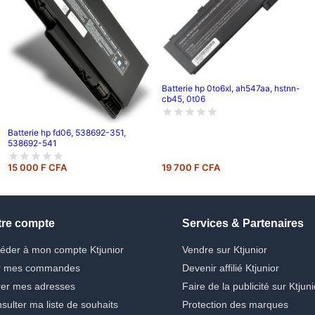
Batterie hp 0to6xl, ah547aa, hstnn-
cb45, 0t06
Batterie hp fd06, 538692-351,
538692-541
15 000 F CFA
19 700 F CFA
tre compte
Services & Partenaires
éder à mon compte Ktjunior
Vendre sur Ktjunior
r mes commandes
Devenir affilié Ktjunior
er mes adresses
Faire de la publicité sur Ktjuni
sulter ma liste de souhaits
Protection des marques