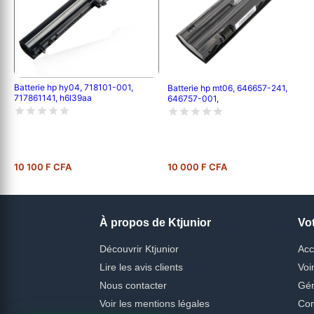
Batterie hp hy04, 718101-001,
Batterie hp mt06, 646657-241,
717861141, h6l39aa
646757-001,
10 100 F CFA
10 000 F CFA
À propos de Ktjunior
Vo
Découvrir Ktjunior
Acc
Lire les avis clients
Voi
Nous contacter
Gér
Voir les mentions légales
Con