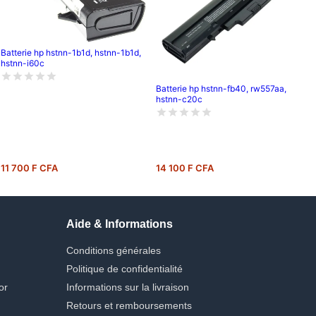
Batterie hp hstnn-1b1d, hstnn-1b1d,
hstnn-i60c
Batterie hp hstnn-fb40, rw557aa,
hstnn-c20c
11 700 F CFA
14 100 F CFA
Aide & Informations
Conditions générales
Politique de confidentialité
or
Informations sur la livraison
Retours et remboursements