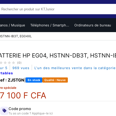
ianos / Musique
Téléphones / Smartph...
Ordinateurs de bureau
HSTNN-IB3T, EG04XL
ATTERIE HP EG04, HSTNN-DB3T, HSTNN-I
(0)
|
|
sur 5
969 vues
L'un des meilleures vente dans la catégori
rtables
ef : ZJ5TGN
|
En stock
Qualité : Neuve
re spéciale
7 100 F CFA
Code promo
Tu as un code ? Applique-le ici