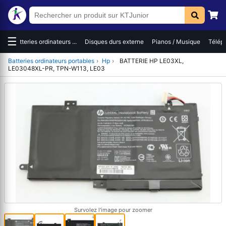
☰
es
Batteries ordinateurs ...
Disques durs externe
Pianos / Musique
Téléph
Batteries ordinateurs portables
›
Hp
›
BATTERIE HP LE03XL,
LE03048XL-PR, TPN-W113, LE03
Survolez l'image pour zoomer