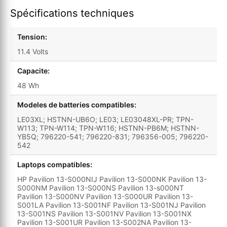
Spécifications techniques
Tension:
11.4 Volts
Capacite:
48 Wh
Modeles de batteries compatibles:
LE03XL; HSTNN-UB6O; LE03; LE03048XL-PR; TPN-
W113; TPN-W114; TPN-W116; HSTNN-PB6M; HSTNN-
YB5Q; 796220-541; 796220-831; 796356-005; 796220-
542
Laptops compatibles:
HP Pavilion 13-S000NIJ Pavilion 13-S000NK Pavilion 13-
S000NM Pavilion 13-S000NS Pavilion 13-s000NT
Pavilion 13-S000NV Pavilion 13-S000UR Pavilion 13-
S001LA Pavilion 13-S001NF Pavilion 13-S001NJ Pavilion
13-S001NS Pavilion 13-S001NV Pavilion 13-S001NX
Pavilion 13-S001UR Pavilion 13-S002NA Pavilion 13-