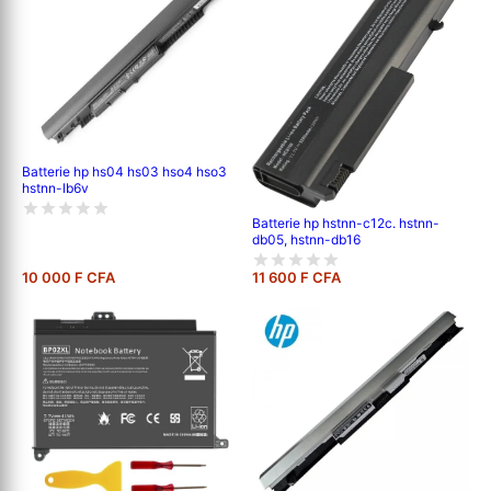
Batterie hp hs04 hs03 hso4 hso3
hstnn-lb6v
Batterie hp hstnn-c12c. hstnn-
db05, hstnn-db16
10 000 F CFA
11 600 F CFA