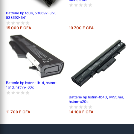
Batterie hp fd06, 538692-351,
538692-541
15 000 F CFA
19 700 F CFA
Batterie hp hstnn-1b1d, hstnn-
1b1d, hstnn-i60c
Batterie hp hstnn-fb40, rw557aa,
hstnn-c20c
11 700 F CFA
14 100 F CFA