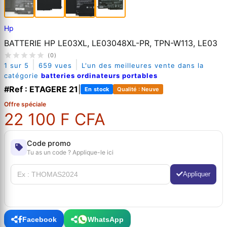
Hp
BATTERIE HP LE03XL, LE03048XL-PR, TPN-W113, LE03
(0)
|
|
1 sur 5
659 vues
L'un des meilleures vente dans la
catégorie
batteries ordinateurs portables
#Ref : ETAGERE 21
|
En stock
Qualité : Neuve
Offre spéciale
22 100 F CFA
Code promo
Tu as un code ? Applique-le ici
Appliquer
Facebook
WhatsApp