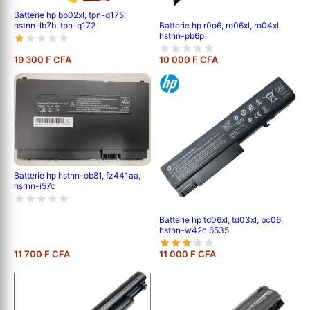
Batterie hp bp02xl, tpn-q175,
hstnn-lb7b, tpn-q172
Batterie hp r0o6, ro06xl, ro04xl,
hstnn-pb6p
19 300 F CFA
10 000 F CFA
Batterie hp hstnn-ob81, fz441aa,
hsrnn-i57c
Batterie hp td06xl, td03xl, bc06,
hstnn-w42c 6535
11 700 F CFA
11 000 F CFA