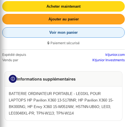
Acheter maintenant
Ajouter au panier
Voir mon panier
🔒 Paiement sécurisé
Expédié depuis
ktjunior.com
Vendu par
Ktjunior Investments
ⓘ
Informations supplémentaires
BATTERIE ORDINATEUR PORTABLE - LE03XL POUR
LAPTOPS HP Pavilion X360 13-S178NR; HP Pavilion X360 15-
BK000NG; HP Envy X360 15-W051NW; HSTNN-UB6O; LE03;
LE03048XL-PR; TPN-W113; TPN-W114