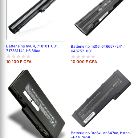
Batterie hp hy04, 718101-001,
Batterie hp mt06, 646657-241,
717861141, h6l39aa
646757-001,
10 100 F CFA
10 000 F CFA
Batterie hp 0to6xl, ah547aa, hstnn-
cb45, 0t06