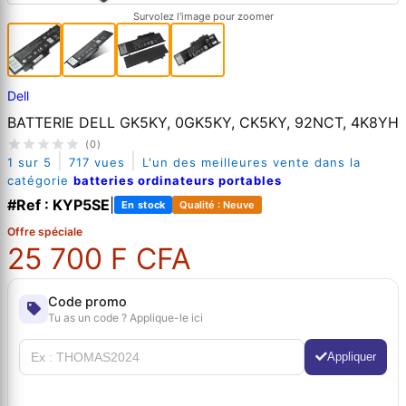
Survolez l'image pour zoomer
Dell
BATTERIE DELL GK5KY, 0GK5KY, CK5KY, 92NCT, 4K8YH
(0)
|
|
1 sur 5
717 vues
L'un des meilleures vente dans la
catégorie
batteries ordinateurs portables
#Ref : KYP5SE
|
En stock
Qualité : Neuve
Offre spéciale
25 700 F CFA
Code promo
Tu as un code ? Applique-le ici
Appliquer