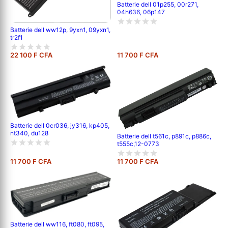
Batterie dell 01p255, 00r271,
04h636, 06p147
Batterie dell ww12p, 9yxn1, 09yxn1,
tr2f1
22 100 F CFA
11 700 F CFA
Batterie dell 0cr036, jy316, kp405,
nt340, du128
Batterie dell t561c, p891c, p886c,
t555c,12-0773
11 700 F CFA
11 700 F CFA
Batterie dell ww116, ft080, ft095,