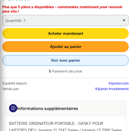
Plus que 5 pièce s disponibles – commandez
maintenant
pour recevoir
plus vite !
Quantité :
1
Acheter maintenant
Ajouter au panier
Voir mon panier
🔒 Paiement sécurisé
Expédié depuis
ktjunior.com
Vendu par
Ktjunior Investments
ⓘ
Informations supplémentaires
BATTERIE ORDINATEUR PORTABLE - GK5KY POUR
LAPTOPS DELL Inspiron 11 3147 Series / Inspiron 13 7000 Series