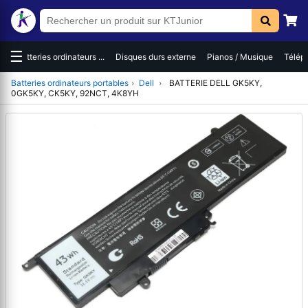
☰
es
Batteries ordinateurs ...
Disques durs externe
Pianos / Musique
Téléph
Batteries ordinateurs portables
›
Dell
›
BATTERIE DELL GK5KY,
0GK5KY, CK5KY, 92NCT, 4K8YH