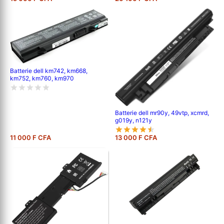
Batterie dell km742, km668,
km752, km760, km970
Batterie dell mr90y, 49vtp, xcmrd,
g019y, n121y
11 000 F CFA
13 000 F CFA