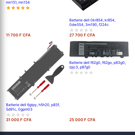
mn151, mn154
Batterie dell 0kr854, kr854,
0dw554, 3m190, f224c
11 700 F CFA
27 700 F CFA
Batterie dell f62g0, f62go, p83g0,
rpjc3, p87g0
Batterie dell 6gtpy, h5h20, p83f,
5d91c, 0gpm03
31 000 F CFA
25 000 F CFA