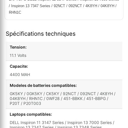
/ Inspiron 13 7347 Series / 92NCT / 092NCT / 4K8YH / 04K8YH /
RHN1C
Spécifications techniques
Tension:
11.1 Volts
Capacite:
4400 MAH
Modeles de batteries compatibles:
GK5KY / 0GK5KY / CK5KY / 92NCT / 092NCT / 4K8YH /
04K8YH / RHN1C / 0WF28 / 451-BBKK / 451-BBPG /
P20T / P20T003
Laptops compatibles:
DELL Inspiron 11 3147 Series / Inspiron 13 7000 Series /
Inspiron 13 7347 Series / Inspiron 13 7348 Series