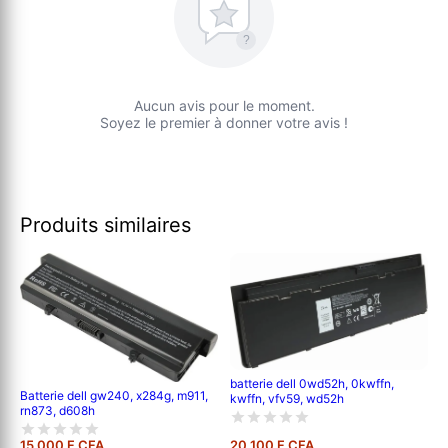
?
Aucun avis pour le moment.
Soyez le premier à donner votre avis !
Produits similaires
batterie dell 0wd52h, 0kwffn,
Batterie dell gw240, x284g, m911,
kwffn, vfv59, wd52h
rn873, d608h
15 000 F CFA
20 100 F CFA