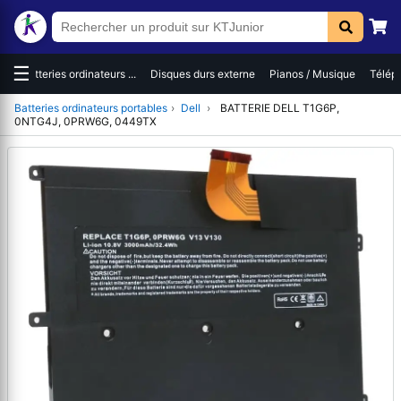
☰
es
Batteries ordinateurs ...
Disques durs externe
Pianos / Musique
Téléph
Batteries ordinateurs portables
›
Dell
›
BATTERIE DELL T1G6P,
0NTG4J, 0PRW6G, 0449TX