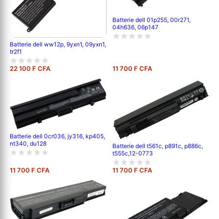
Batterie dell 01p255, 00r271,
04h636, 06p147
Batterie dell ww12p, 9yxn1, 09yxn1,
tr2f1
22 100 F CFA
11 700 F CFA
Batterie dell 0cr036, jy316, kp405,
nt340, du128
Batterie dell t561c, p891c, p886c,
t555c,12-0773
11 700 F CFA
11 700 F CFA