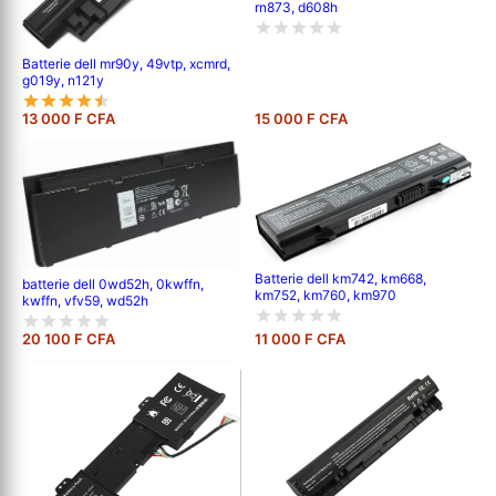
rn873, d608h
Batterie dell mr90y, 49vtp, xcmrd,
g019y, n121y
13 000 F CFA
15 000 F CFA
Batterie dell km742, km668,
batterie dell 0wd52h, 0kwffn,
km752, km760, km970
kwffn, vfv59, wd52h
20 100 F CFA
11 000 F CFA