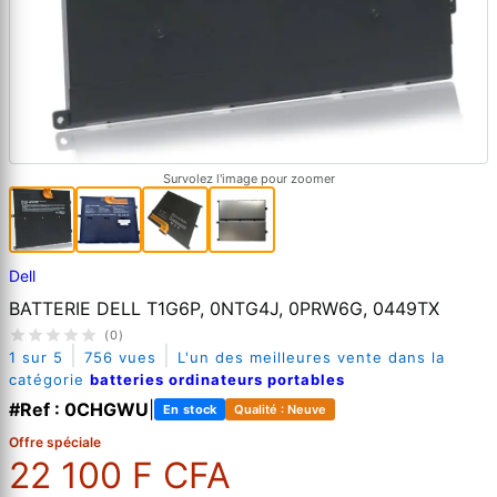
Survolez l'image pour zoomer
Dell
BATTERIE DELL T1G6P, 0NTG4J, 0PRW6G, 0449TX
(0)
|
|
1 sur 5
756 vues
L'un des meilleures vente dans la
catégorie
batteries ordinateurs portables
#Ref : 0CHGWU
|
En stock
Qualité : Neuve
Offre spéciale
22 100 F CFA