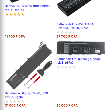
Batterie dell ww116, ft080, ft095,
mn151, mn154
Batterie dell 0kr854, kr854,
0dw554, 3m190, f224c
11 700 F CFA
27 700 F CFA
Batterie dell f62g0, f62go, p83g0,
rpjc3, p87g0
Batterie dell 6gtpy, h5h20, p83f,
5d91c, 0gpm03
31 000 F CFA
25 000 F CFA