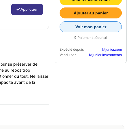
Appliquer
Ajouter au panier
Voir mon panier
🔒 Paiement sécurisé
Expédié depuis
ktjunior.com
Vendu par
Ktjunior Investments
pour se préserver de
rie au repos trop
ionner du tout. Ne laisser
apacité avant de la