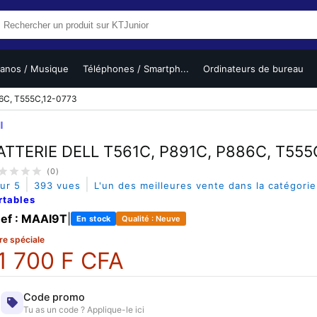
ianos / Musique
Téléphones / Smartph...
Ordinateurs de bureau
6C, T555C,12-0773
l
ATTERIE DELL T561C, P891C, P886C, T555
(0)
|
|
sur 5
393 vues
L'un des meilleures vente dans la catégori
rtables
ef : MAAI9T
|
En stock
Qualité : Neuve
re spéciale
1 700 F CFA
Code promo
Tu as un code ? Applique-le ici