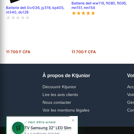
Batterie dell ww116, ft080, ft095,
Batterie dell 0cr036, jy316, kp405,
mn151, mn154
nt340, du128
11 700 F CFA
11 700 F CFA
À propos de Ktjunior
Vo
Découvrir Ktjunior
Acc
Lire les avis clients
Voi
Nous contacter
Gér
Voir les mentions légales
Con
✕
✅ Vient d'être acheté
🛒
TV Samsung 32" LED Slim
Il y a quelques minutes