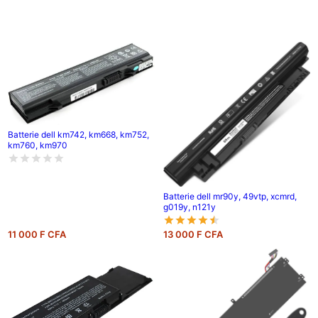
Batterie dell km742, km668, km752,
km760, km970
Batterie dell mr90y, 49vtp, xcmrd,
g019y, n121y
11 000 F CFA
13 000 F CFA