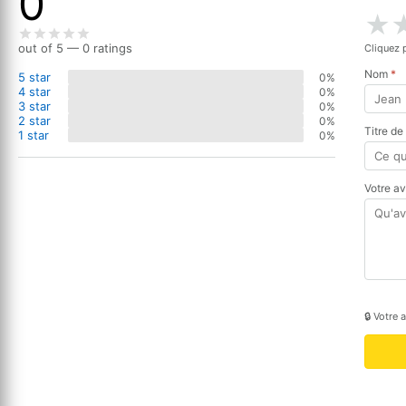
0
★
out of 5 — 0 ratings
Cliquez 
Nom
*
5 star
0%
4 star
0%
3 star
0%
2 star
0%
Titre de
1 star
0%
Votre a
🔒 Votre 