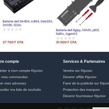
Batterie dell 0kr854, kr854, 0dw554,
3m190, f224c
Batterie dell 6gtpy, h5h20, p83f,
5d91c, 0gpm03
27 700 F CFA
31 000 F CFA
tre compte
Services & Partenaires
éder à mon compte Ktjunior
Vendre sur Ktjunior
r mes commandes
Devenir affilié Ktjunior
er mes adresses
Faire de la publicité sur Ktjuni
sulter ma liste de souhaits
Protection des marques
Devenir fournisseur Ktjunior