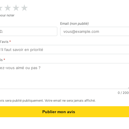
★
★
★
★
pour noter
Email
(non publié)
 l'avis
*
vis
*
0
/ 200
avis sera publié publiquement. Votre email ne sera jamais affiché.
Publier mon avis