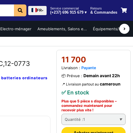
Service commercial
Retours
FR
▾
(+237) 696 915 679 ▾
& Commandes
Electro-ménager
Ameublements, Salons e...
Équipements/Mobilier 
11 700
C,12-0773
Livraison :
Payante
Demain avant 22h
📦 Prévue :
e
batteries ordinateurs
cameroun
📍 Livraison partout au
✅ En stock
Plus que 5 pièce s disponibles –
commandez
maintenant
pour
recevoir plus vite !
Quantité :
1
Acheter maintenant