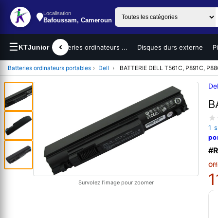
Localisation
Bafoussam, Cameroun
☰
teurs portables
KTJunior
Batteries ordinateurs ...
Disques durs externe
P
Batteries ordinateurs portables
›
Dell
›
BATTERIE DELL T561C, P891C, P88
Del
B
1 
po
#R
Off
1
Survolez l'image pour zoomer