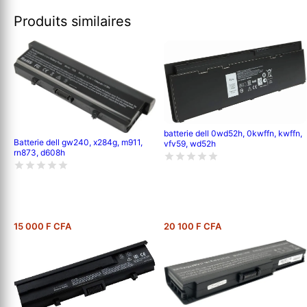
Produits similaires
batterie dell 0wd52h, 0kwffn, kwffn,
Batterie dell gw240, x284g, m911,
vfv59, wd52h
rn873, d608h
15 000 F CFA
20 100 F CFA