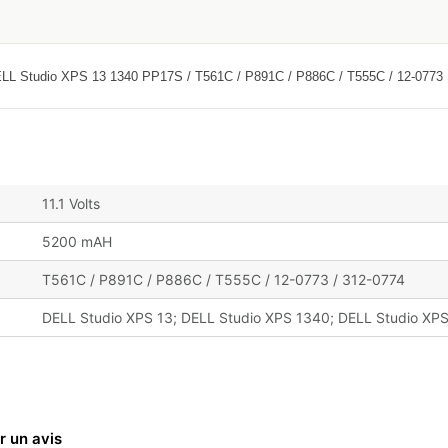
udio XPS 13 1340 PP17S / T561C / P891C / P886C / T555C / 12-0773
11.1 Volts
5200 mAH
T561C / P891C / P886C / T555C / 12-0773 / 312-0774
DELL Studio XPS 13; DELL Studio XPS 1340; DELL Studio XP
r un avis