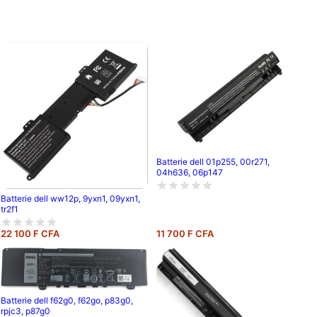
Batterie dell 01p255, 00r271,
04h636, 06p147
Batterie dell ww12p, 9yxn1, 09yxn1,
tr2f1
22 100 F CFA
11 700 F CFA
Batterie dell f62g0, f62go, p83g0,
rpjc3, p87g0