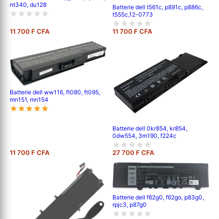
nt340, du128
Batterie dell t561c, p891c, p886c,
t555c,12-0773
11 700 F CFA
11 700 F CFA
Batterie dell ww116, ft080, ft095,
mn151, mn154
Batterie dell 0kr854, kr854,
0dw554, 3m190, f224c
11 700 F CFA
27 700 F CFA
Batterie dell f62g0, f62go, p83g0,
rpjc3, p87g0