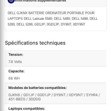
Informations supplémentaires
DELL GJKNX BATTERIE ORDINATEUR PORTABLE POUR
LAPTOPS DELL Latitude 5580; DELL 5480; DELL 5488; DELL
5280; DELL 5288; GD1JP; 0GD1JP; DY9NT; 0DY9NT
Spécifications techniques
Tension:
7.6 Volts
Capacite:
68 WH
Modeles de batteries compatibles:
GJKNX / GD1JP / 0GD1JP / DY9NT / 0DY9NT / 5YHR4 /
451-BBZG / 3DDDG
Laptops compatibles: