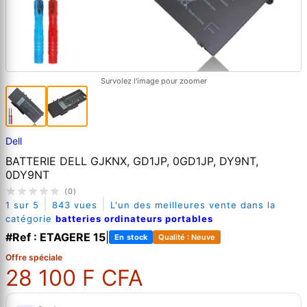
Survolez l'image pour zoomer
Dell
BATTERIE DELL GJKNX, GD1JP, 0GD1JP, DY9NT,
0DY9NT
(0)
|
|
1 sur 5
843 vues
L'un des meilleures vente dans la
catégorie
batteries ordinateurs portables
#Ref : ETAGERE 15
|
En stock
Qualité : Neuve
Offre spéciale
28 100 F CFA