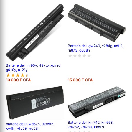
Batterie dell gw240, x284g, m911,
rn873, d608h
Batterie dell mr90y, 49vtp, xcmrd,
g019y, n121y
13 000 F CFA
15 000 F CFA
Batterie dell km742, km668,
batterie dell 0wd52h, 0kwffn,
km752, km760, km970
kwffn, vfv59, wd52h