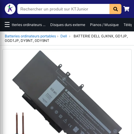
☰
es
Batteries ordinateurs ...
Disques durs externe
Pianos / Musique
Téléph
Batteries ordinateurs portables
›
Dell
›
BATTERIE DELL GJKNX, GD1JP,
0GD1JP, DY9NT, 0DY9NT