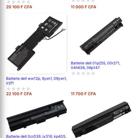
20 100 F CFA
11 000 F CFA
Batterie dell 01p255, 00r271,
04h636, 06p147
Batterie dell ww12p, 9yxn1, 09yxn1,
tr2f1
22 100 F CFA
11 700 F CFA
Batterie dell 0cr036, jy316, kp405,