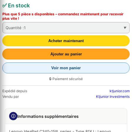
✅ En stock
Plus que 5 pièce s disponibles – commandez
maintenant
pour recevoir
plus vite !
Quantité :
1
Acheter maintenant
Ajouter au panier
Voir mon panier
🔒 Paiement sécurisé
Expédié depuis
ktjunior.com
Vendu par
Ktjunior Investments
ⓘ
Informations supplémentaires
Lenovo IdeaPad C340-15IIL series - Type 81XJ ; Lenovo