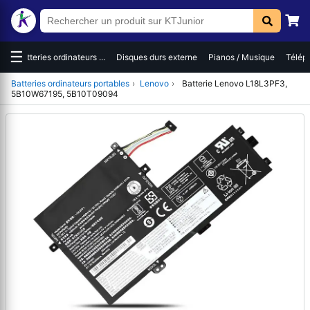
☰
ies ordinateurs ...
Disques durs externe
Pianos / Musique
Téléphones / Sma
Batteries ordinateurs portables
›
Lenovo
›
Batterie Lenovo L18L3PF3,
5B10W67195, 5B10T09094