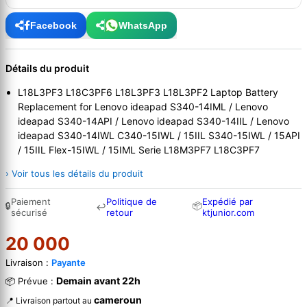
Facebook
WhatsApp
Détails du produit
L18L3PF3 L18C3PF6 L18L3PF3 L18L3PF2 Laptop Battery
Replacement for Lenovo ideapad S340-14IML / Lenovo
ideapad S340-14API / Lenovo ideapad S340-14IIL / Lenovo
ideapad S340-14IWL C340-15IWL / 15IIL S340-15IWL / 15API
/ 15IIL Flex-15IWL / 15IML Serie L18M3PF7 L18C3PF7
› Voir tous les détails du produit
Paiement
Politique de
Expédié par
🔒
📦
↩
sécurisé
retour
ktjunior.com
20 000
Livraison :
Payante
Demain avant 22h
📦 Prévue :
cameroun
📍 Livraison partout au