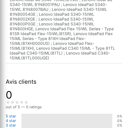
S340-15IWL 81N8001PAU ; Lenovo IdeaPad S340-
15IWL 81N8007BAU ; Lenovo IdeaPad S340-15IWL
81N80054GE ; Lenovo IdeaPad S340-15IWL
81N8002XGE ; Lenovo IdeaPad S340-15IWL
81N800P0GE ; Lenovo IdeaPad S340-15IWL
81N800HGE, Lenovo IdeaPad Flex 15IWL Series - Type
81SR IdeaPad Flex-15IWL(81SR), Lenovo IdeaPad Flex
15IML Series - Type 81XH IdeaPad Flex-
15IML(81XH0000US) ; Lenovo IdeaPad Flex-
15IML(81XH), Lenovo IdeaPad C340 15IML - Type 81TL
IdeaPad C340-15IML(81TL) ; Lenovo IdeaPad C340-
15IML(81TL000UGE)
Avis clients
0
out of 5 — 0 ratings
5 star
0%
4 star
0%
3 star
0%