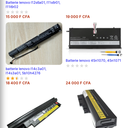
Batterie lenovo l12s6a01, l11s6r01,
l11l6r02
15 000 F CFA
19 000 F CFA
Batterie lenovo 45n1070, 45n1071
batterie lenovo l14c3a01,
l14s3a01, 5b10h4276
18 400 F CFA
24 000 F CFA