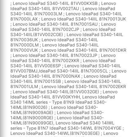
; Lenovo IdeaPad S340-14IIL 81VV00KXSB ; Lenovo
IdeaPad S340-14IIL 81VV002TAU ; Lenovo IdeaPad
S340-14IIL 81N70003LM ; Lenovo IdeaPad S340-14IIL
81N7000LAX ; Lenovo IdeaPad S340-14IIL 81N70013UK
; Lenovo IdeaPad S340-14IIL 81N7001SAU ; Lenovo
IdeaPad S340-14IIL 81N7002CJP ; Lenovo IdeaPad
S340-14IIL(81VV002CGE) ; Lenovo IdeaPad S340-14IIL
81N70036UK ; Lenovo IdeaPad S340-14IIL
81N7000DLM ; Lenovo IdeaPad S340-14IIL
81N7000VUK ; Lenovo IdeaPad S340-14IIL 81N7001DKR
; Lenovo IdeaPad S340-14IIL 81N70023JP ; Lenovo
IdeaPad S340-14IIL 81N7002XKR ; Lenovo IdeaPad
S340-14IIL 81VV00E6SP ; Lenovo IdeaPad S340-14IIL
81VV007BMJ,IdeaPad S340-14IIL 81N70005CL ; Lenovo
IdeaPad S340-14IIL 81N7000NAX ; Lenovo IdeaPad
S340-14IIL 81N70015SB ; Lenovo IdeaPad S340-14IIL
81N7001ULM ; Lenovo IdeaPad S340-14IIL 81N7002EKR
; Lenovo IdeaPad S340-14IIL(81VV0032GE) ; Lenovo
IdeaPad S340-14IIL 81VV00KYHH, Lenovo IdeaPad
S340 14IML series - Type 81N9 IdeaPad S340-
14IML(81N90026) ; Lenovo IdeaPad S340-
14IML(81N9009AGE) ; Lenovo IdeaPad S340-
14IML(81N9000RGE) ; Lenovo IdeaPad S340-
14IML(81N90099GE), Lenovo IdeaPad S340 14IWL
series - Type 81N7 IdeaPad S340-14IWL 81N7004YGE ;
Lenovo IdeaPad S340-14IWL(81N7003EGE) ; Lenovo