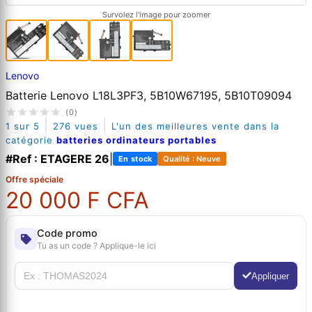
Survolez l'image pour zoomer
Lenovo
Batterie Lenovo L18L3PF3, 5B10W67195, 5B10T09094
(0)
|
|
1 sur 5
276 vues
L'un des meilleures vente dans la
catégorie
batteries ordinateurs portables
#Ref : ETAGERE 26
|
En stock
Qualité : Neuve
Offre spéciale
20 000 F CFA
Code promo
Tu as un code ? Applique-le ici
Appliquer