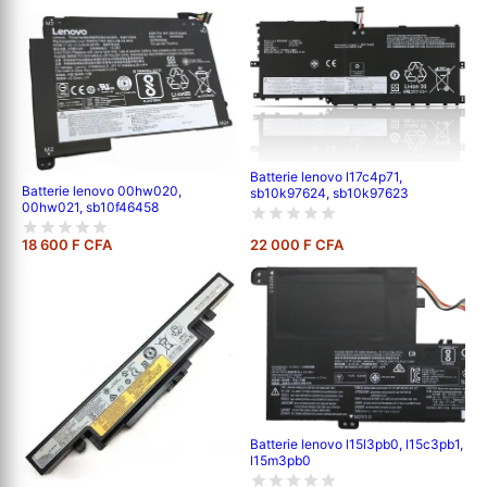
Batterie lenovo l17c4p71,
Batterie lenovo 00hw020,
sb10k97624, sb10k97623
00hw021, sb10f46458
18 600 F CFA
22 000 F CFA
Batterie lenovo l15l3pb0, l15c3pb1,
l15m3pb0