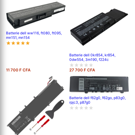
Batterie dell ww116, ft080, ft095,
mn151, mn154
Batterie dell 0kr854, kr854,
0dw554, 3m190, f224c
11 700 F CFA
27 700 F CFA
Batterie dell f62g0, f62go, p83g0,
rpjc3, p87g0