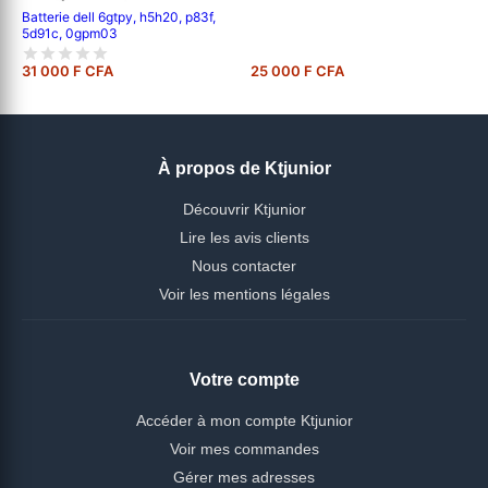
Batterie dell 6gtpy, h5h20, p83f,
5d91c, 0gpm03
31 000 F CFA
25 000 F CFA
À propos de Ktjunior
Découvrir Ktjunior
Lire les avis clients
Nous contacter
Voir les mentions légales
Votre compte
Accéder à mon compte Ktjunior
Voir mes commandes
Gérer mes adresses