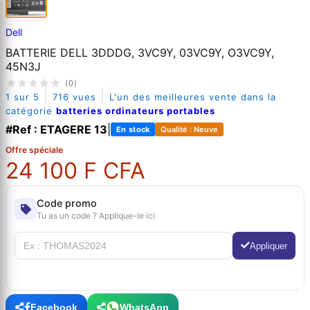
Dell
BATTERIE DELL 3DDDG, 3VC9Y, 03VC9Y, O3VC9Y,
45N3J
(0)
|
|
1 sur 5
716 vues
L'un des meilleures vente dans la
catégorie
batteries ordinateurs portables
#Ref : ETAGERE 13
|
En stock
Qualité : Neuve
Offre spéciale
24 100 F CFA
Code promo
Tu as un code ? Applique-le ici
Appliquer
Facebook
WhatsApp