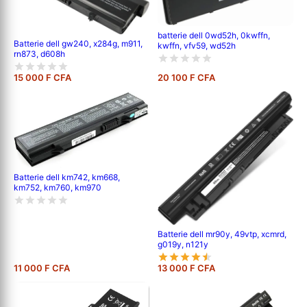
batterie dell 0wd52h, 0kwffn,
Batterie dell gw240, x284g, m911,
kwffn, vfv59, wd52h
rn873, d608h
15 000 F CFA
20 100 F CFA
Batterie dell km742, km668,
km752, km760, km970
Batterie dell mr90y, 49vtp, xcmrd,
g019y, n121y
11 000 F CFA
13 000 F CFA