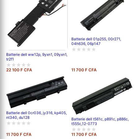
Batterie dell 01p255, 00r271,
04h636, 06p147
Batterie dell ww12p, 9yxn1, 09yxn1,
tr2f1
22 100 F CFA
11 700 F CFA
Batterie dell 0cr036, jy316, kp405,
nt340, du128
Batterie dell t561c, p891c, p886c,
t555c,12-0773
11 700 F CFA
11 700 F CFA