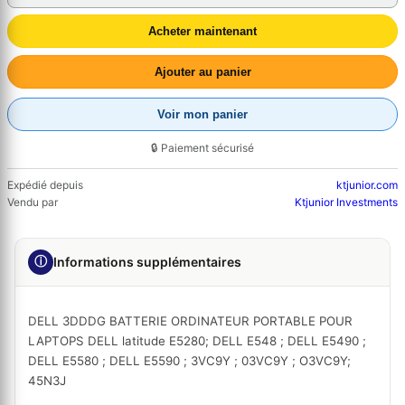
Acheter maintenant
Ajouter au panier
Voir mon panier
🔒 Paiement sécurisé
Expédié depuis
ktjunior.com
Vendu par
Ktjunior Investments
ⓘ
Informations supplémentaires
DELL 3DDDG BATTERIE ORDINATEUR PORTABLE POUR
LAPTOPS DELL latitude E5280; DELL E548 ; DELL E5490 ;
DELL E5580 ; DELL E5590 ; 3VC9Y ; 03VC9Y ; O3VC9Y;
45N3J