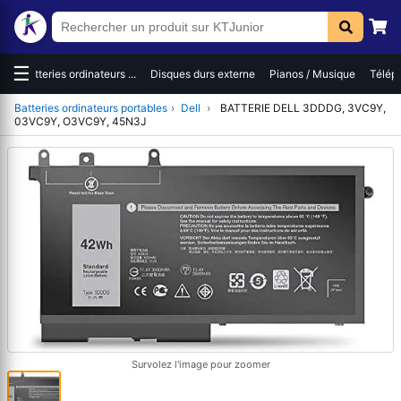
☰
es
Batteries ordinateurs ...
Disques durs externe
Pianos / Musique
Téléph
Batteries ordinateurs portables
›
Dell
›
BATTERIE DELL 3DDDG, 3VC9Y,
03VC9Y, O3VC9Y, 45N3J
Survolez l'image pour zoomer