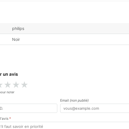
philips
Noir
r un avis
★
★
★
★
pour noter
Email
(non publié)
 l'avis
*