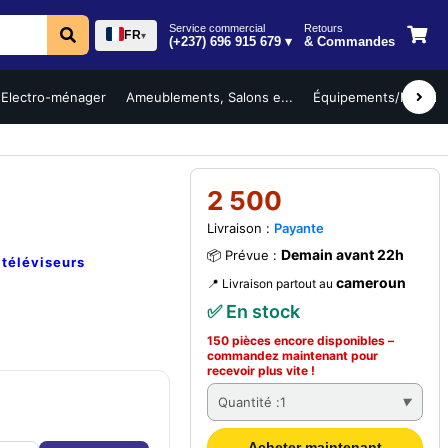
Service commercial
Retours
FR
▾
(+237) 696 915 679 ▾
& Commandes
Electro-ménager
Ameublements, Salons e...
Équipements/Mobilier 
2 500
Livraison :
Payante
Demain avant 22h
📦 Prévue :
e
téléviseurs
cameroun
📍 Livraison partout au
✅ En stock
150 pièces encore disponibles –
commandez
maintenant
pour
recevoir plus vite !
Quantité :
1
Acheter maintenant