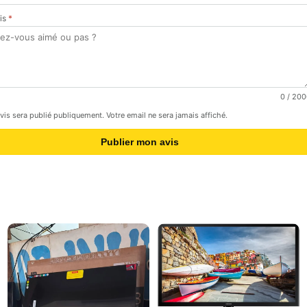
vis
*
0
/ 200
avis sera publié publiquement. Votre email ne sera jamais affiché.
Publier mon avis