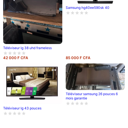
Samsung hg40ee590sk 40
Téléviseur lg 38 uhd frameless
42 000 F CFA
85 000 F CFA
Téléviseur samsung 26 pouces 6
mois garantie
Téléviseur lg 43 pouces