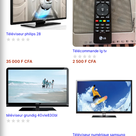
Téléviseur philips 28
Télécommande lg tv
35 000 F CFA
2 500 F CFA
téléviseur grundig 40vle830bl
Téléviseur numérique samsung