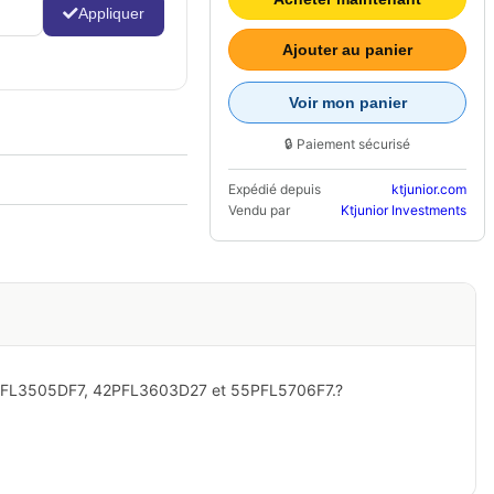
Appliquer
Ajouter au panier
Voir mon panier
🔒 Paiement sécurisé
Expédié depuis
ktjunior.com
Vendu par
Ktjunior Investments
FL3505DF7, 42PFL3603D27 et 55PFL5706F7.?