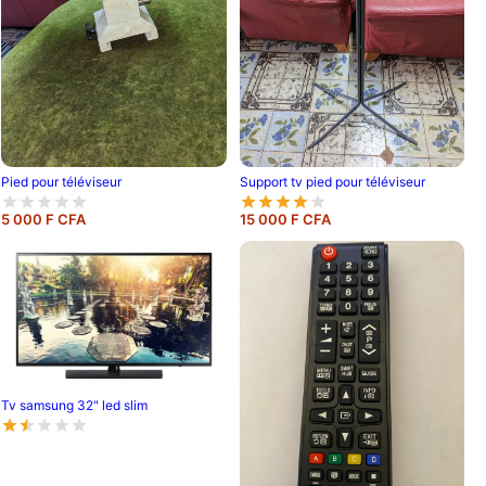
Pied pour téléviseur
Support tv pied pour téléviseur
5 000 F CFA
15 000 F CFA
Tv samsung 32" led slim