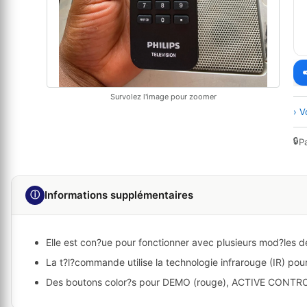
Survolez l'image pour zoomer
› V
🔒
P
ⓘ
Informations supplémentaires
Elle est con?ue pour fonctionner avec plusieurs mod?les de
La t?l?commande utilise la technologie infrarouge (IR) pour
Des boutons color?s pour DEMO (rouge), ACTIVE CONTROL 