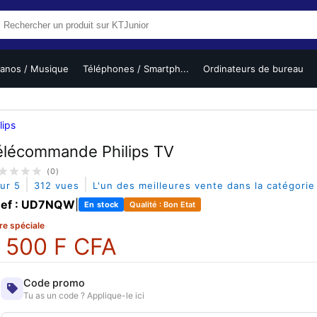
ianos / Musique
Téléphones / Smartph...
Ordinateurs de bureau
lips
élécommande Philips TV
(0)
|
|
sur 5
312 vues
L'un des meilleures vente dans la catégori
ef : UD7NQW
|
En stock
Qualité : Bon Etat
re spéciale
 500 F CFA
Code promo
Tu as un code ? Applique-le ici