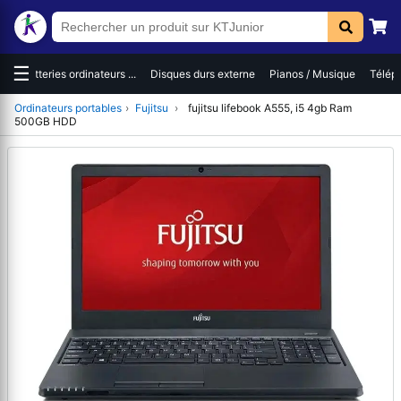
☰
es
Batteries ordinateurs ...
Disques durs externe
Pianos / Musique
Téléph
Ordinateurs portables
›
Fujitsu
›
fujitsu lifebook A555, i5 4gb Ram
500GB HDD