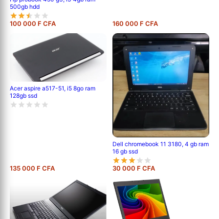
500gb hdd
100 000 F CFA
160 000 F CFA
Acer aspire a517-51, i5 8go ram
128gb ssd
Dell chromebook 11 3180, 4 gb ram
16 gb ssd
135 000 F CFA
30 000 F CFA