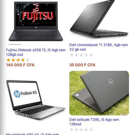
Dell chromebook 11 3180, 4gb ram
32 gb ssd
Fujitsu lifebook a556 15, i5 4gb ram
128gb ssd
140 000 F CFA
35 000 F CFA
Dell latitude 7390, i5 4go ram
128ssd
Hp probook 450 g3, i3 4gb ram