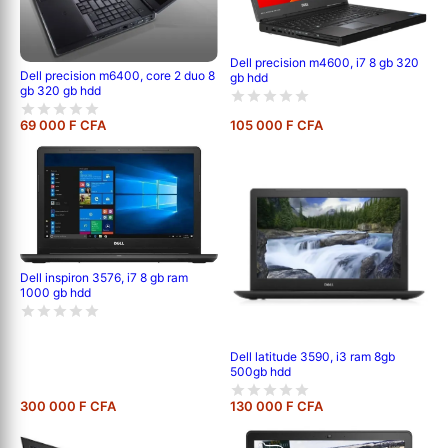
Dell precision m4600, i7 8 gb 320
Dell precision m6400, core 2 duo 8
gb hdd
gb 320 gb hdd
69 000 F CFA
105 000 F CFA
Dell inspiron 3576, i7 8 gb ram
1000 gb hdd
Dell latitude 3590, i3 ram 8gb
500gb hdd
300 000 F CFA
130 000 F CFA