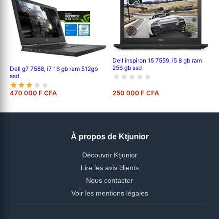
Dell inspiron 15 7559, i5 8 gb ram
256 gb ssd
Dell g7 7588, i7 16 gb ram 512gb
ssd
470 000 F CFA
250 000 F CFA
À propos de Ktjunior
Découvrir Ktjunior
Lire les avis clients
Nous contacter
Voir les mentions légales