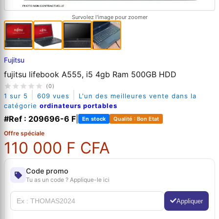
Survolez l'image pour zoomer
Fujitsu
fujitsu lifebook A555, i5 4gb Ram 500GB HDD
(0)
|
|
1 sur 5
609 vues
L'un des meilleures vente dans la
catégorie
ordinateurs portables
#Ref : 209696-6 F
|
En stock
Qualité : Bon Etat
Offre spéciale
110 000 F CFA
Code promo
Tu as un code ? Applique-le ici
Appliquer