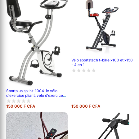
Vélo sportstech f-bike x100 et x150
- 4 en 1
Sportplus sp-ht-1004-ie vélo
d'exercice pliant, vélo d'exercice
pliant avec dossier, mesure de la
fréquence cardiaque, programmes
150 000 F CFA
150 000 F CFA
d'entraînement, silencieux et sans
entretien