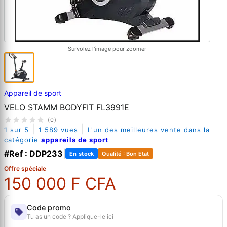
Survolez l'image pour zoomer
Appareil de sport
VELO STAMM BODYFIT FL3991E
(0)
|
|
1 sur 5
1 589 vues
L'un des meilleures vente dans la
catégorie
appareils de sport
#Ref : DDP233
|
En stock
Qualité : Bon Etat
Offre spéciale
150 000 F CFA
Code promo
Tu as un code ? Applique-le ici