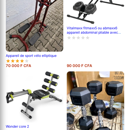
Vitalmaxx fitmaxx5 ou abmaxx6
appareil abdominal pliable avec
ordinateur d'entraînement |
appareil de fitness pour débutants
et avancés, entraîne presque tout
le corps | 5 niveaux de difficulté
Appareil de sport vélo elliptique
70 000 F CFA
90 000 F CFA
Wonder core 2