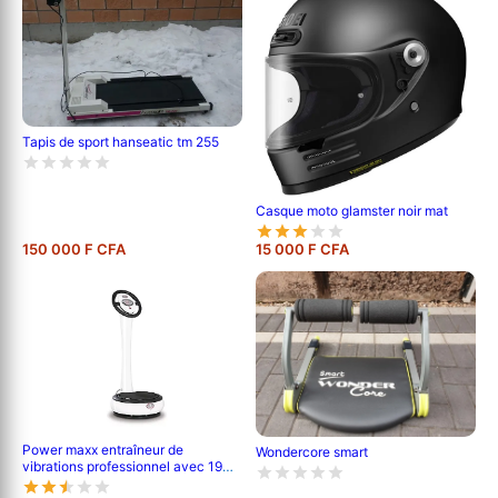
Tapis de sport hanseatic tm 255
Casque moto glamster noir mat
150 000 F CFA
15 000 F CFA
Power maxx entraîneur de
Wondercore smart
vibrations professionnel avec 19
niveaux de vitesse