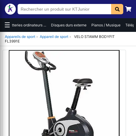
☰
es
Batteries ordinateurs ...
Disques durs externe
Pianos / Musique
Téléph
Appareils de sport
›
Appareil de sport
›
VELO STAMM BODYFIT
FL3991E