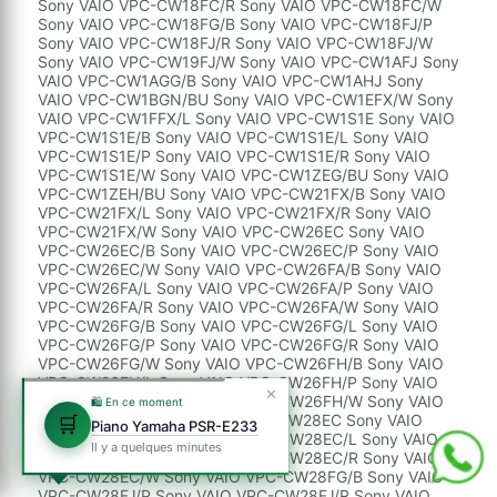
✕
🛍️ En ce moment
🛒
Piano Yamaha PSR-E233
Il y a quelques minutes