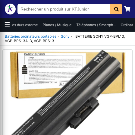
☰
Disques durs externe
Pianos / Musique
Téléphones / Smartph...
Ordinate
Batteries ordinateurs portables
›
Sony
›
BATTERIE SONY VGP-BPL13,
VGP-BPS13A-B, VGP-BPS13