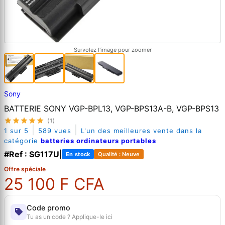
Survolez l'image pour zoomer
Sony
BATTERIE SONY VGP-BPL13, VGP-BPS13A-B, VGP-BPS13
(1)
|
|
1 sur 5
589 vues
L'un des meilleures vente dans la
catégorie
batteries ordinateurs portables
#Ref : SG117U
|
En stock
Qualité : Neuve
Offre spéciale
25 100 F CFA
Code promo
Tu as un code ? Applique-le ici