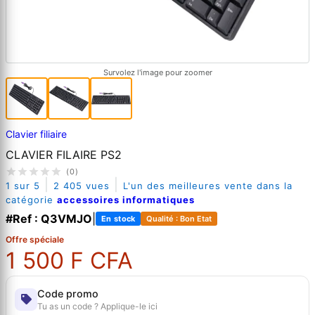
Survolez l'image pour zoomer
Clavier filiaire
CLAVIER FILAIRE PS2
(0)
|
|
1 sur 5
2 405 vues
L'un des meilleures vente dans la
catégorie
accessoires informatiques
#Ref : Q3VMJO
|
En stock
Qualité : Bon Etat
Offre spéciale
1 500 F CFA
Code promo
Tu as un code ? Applique-le ici