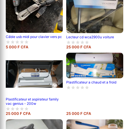
Câble usb midi pour clavier vers pc
Lecteur cd wca2900u voiture
5 000 F CFA
25 000 F CFA
Plastificateur a chaud et a froid
Plastificateur et aspirateur family
vac genius - 200w
25 000 F CFA
25 000 F CFA