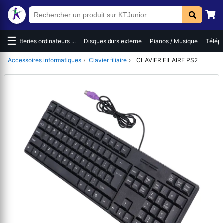
☰
es
Batteries ordinateurs ...
Disques durs externe
Pianos / Musique
Téléph
Accessoires informatiques
›
Clavier filiaire
›
CLAVIER FILAIRE PS2