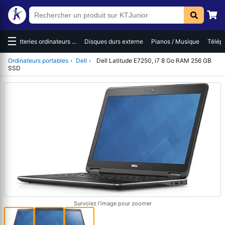
☰
es
Batteries ordinateurs ...
Disques durs externe
Pianos / Musique
Téléph
Ordinateurs portables
›
Dell
›
Dell Latitude E7250, i7 8 Go RAM 256 GB
SSD
Survolez l'image pour zoomer