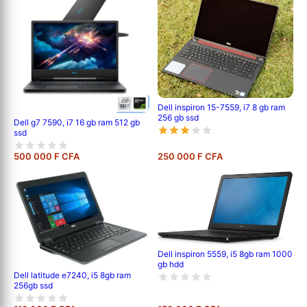
Dell inspiron 15-7559, i7 8 gb ram
256 gb ssd
Dell g7 7590, i7 16 gb ram 512 gb
ssd
500 000 F CFA
250 000 F CFA
Dell inspiron 5559, i5 8gb ram 1000
gb hdd
Dell latitude e7240, i5 8gb ram
256gb ssd