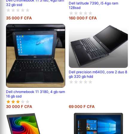
Dell chromebook 11 3180, 4gb ram
Dell latitude 7390, i5 4go ram
32 gb ssd
128ssd
35 000 F CFA
160 000 F CFA
Dell precision m6400, core 2 duo 8
gb 320 gb hdd
Dell chromebook 11 3180, 4 gb ram
16 gb ssd
30 000 F CFA
69 000 F CFA