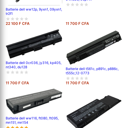
Batterie dell ww12p, 9yxn1, 09yxn1,
tr2f1
22 100 F CFA
11 700 F CFA
Batterie dell 0cr036, jy316, kp405,
nt340, du128
Batterie dell t561c, p891c, p886c,
t555c,12-0773
11 700 F CFA
11 700 F CFA
Batterie dell ww116, ft080, ft095,
mn151, mn154