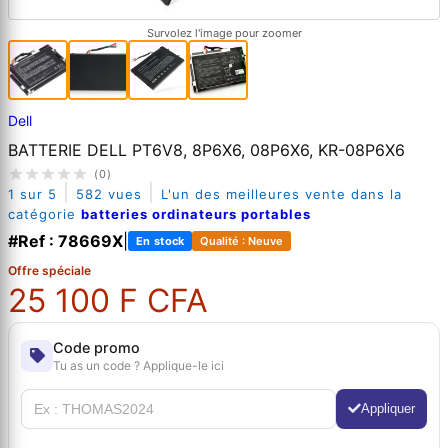
Survolez l'image pour zoomer
Dell
BATTERIE DELL PT6V8, 8P6X6, 08P6X6, KR-08P6X6
(0)
|
|
1 sur 5
582 vues
L'un des meilleures vente dans la
catégorie
batteries ordinateurs portables
#Ref : 78669X
|
En stock
Qualité : Neuve
Offre spéciale
25 100 F CFA
Code promo
Tu as un code ? Applique-le ici
Appliquer