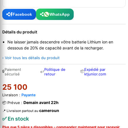
Facebook
WhatsApp
Détails du produit
Ne laisser jamais descendre vôtre batterie Lithium ion en
dessous de 20% de capacité avant de la recharger.
› Voir tous les détails du produit
Paiement
Politique de
Expédié par
🔒
📦
↩
sécurisé
retour
ktjunior.com
25 100
Livraison :
Payante
Demain avant 22h
📦 Prévue :
cameroun
📍 Livraison partout au
✅ En stock
Plus que 5 pièce s disponibles – commandez
maintenant
pour recevoir