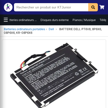
☰
es
Batteries ordinateurs ...
Disques durs externe
Pianos / Musique
Téléph
Batteries ordinateurs portables
›
Dell
›
BATTERIE DELL PT6V8, 8P6X6,
08P6X6, KR-08P6X6