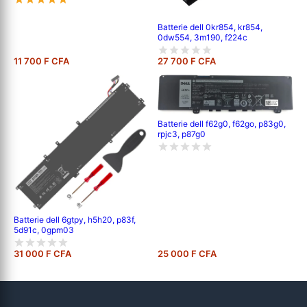
Batterie dell 0kr854, kr854,
0dw554, 3m190, f224c
11 700 F CFA
27 700 F CFA
Batterie dell f62g0, f62go, p83g0,
rpjc3, p87g0
Batterie dell 6gtpy, h5h20, p83f,
5d91c, 0gpm03
31 000 F CFA
25 000 F CFA