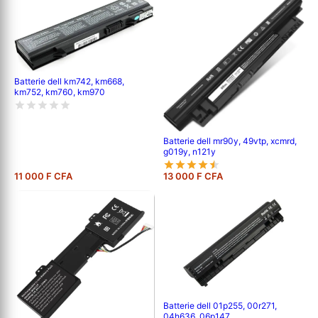
Batterie dell km742, km668,
km752, km760, km970
Batterie dell mr90y, 49vtp, xcmrd,
g019y, n121y
11 000 F CFA
13 000 F CFA
Batterie dell 01p255, 00r271,
04h636, 06p147