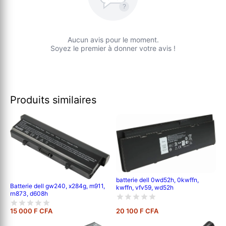
?
Aucun avis pour le moment.
Soyez le premier à donner votre avis !
Produits similaires
batterie dell 0wd52h, 0kwffn,
Batterie dell gw240, x284g, m911,
kwffn, vfv59, wd52h
rn873, d608h
15 000 F CFA
20 100 F CFA