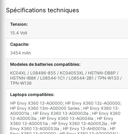
Spécifications techniques
Tension:
15.4 Volt
Capacite:
3454 mAh
Modeles de batteries compatibles:
KC04XL / L08496-855 / KC04053XL / HSTNN-DB8P /
HSTNN-IB8K / L08544-1C1 / L08544-2B1 / TPN-W133 /
TPN-W136
Laptops compatibles:
HP Envy X360 13-AG0000; HP Envy X360 13z-AG0000;
HP Envy X360 13m-AG0000 Series ; HP Envy X360 13-
AG0001la ; HP Envy X360 13-AG0002la ; HP Envy X360
13-AG0003la ; HP Envy X360 13-AG004la ; HP Envy
X360 13-AG0051la ; HP Envy X360 13-AG0052la ; HP
Envy X360 13-AG0053la ; HP Envy 13-AH0001la ; HP
Envy X360 13-AG0000 ; HP Envy X360 13-AG0000AU ;