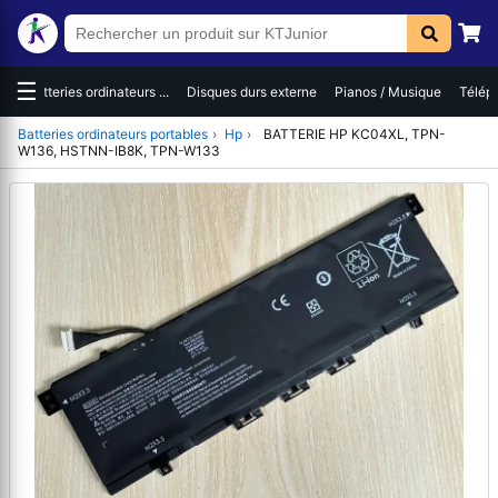
☰
es
Batteries ordinateurs ...
Disques durs externe
Pianos / Musique
Téléph
Batteries ordinateurs portables
›
Hp
›
BATTERIE HP KC04XL, TPN-
W136, HSTNN-IB8K, TPN-W133