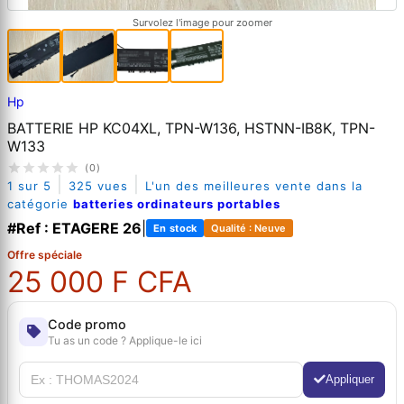
Survolez l'image pour zoomer
Hp
BATTERIE HP KC04XL, TPN-W136, HSTNN-IB8K, TPN-
W133
(0)
|
|
1 sur 5
325 vues
L'un des meilleures vente dans la
catégorie
batteries ordinateurs portables
#Ref : ETAGERE 26
|
En stock
Qualité : Neuve
Offre spéciale
25 000 F CFA
Code promo
Tu as un code ? Applique-le ici
Appliquer