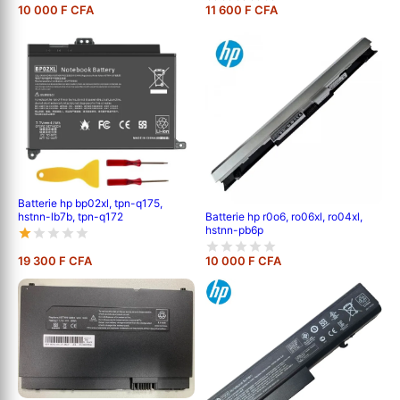
10 000 F CFA
11 600 F CFA
Batterie hp bp02xl, tpn-q175,
hstnn-lb7b, tpn-q172
Batterie hp r0o6, ro06xl, ro04xl,
hstnn-pb6p
19 300 F CFA
10 000 F CFA