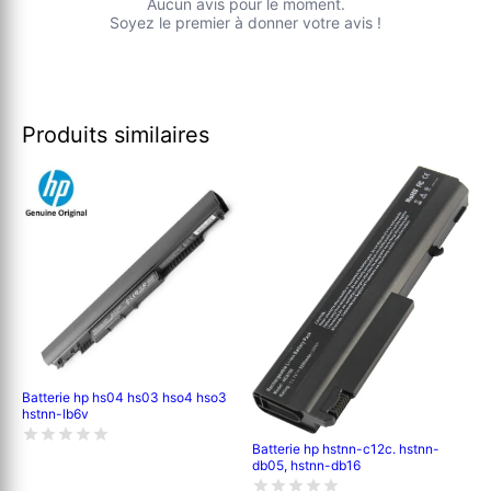
Aucun avis pour le moment.
Soyez le premier à donner votre avis !
Produits similaires
Batterie hp hs04 hs03 hso4 hso3
hstnn-lb6v
Batterie hp hstnn-c12c. hstnn-
db05, hstnn-db16