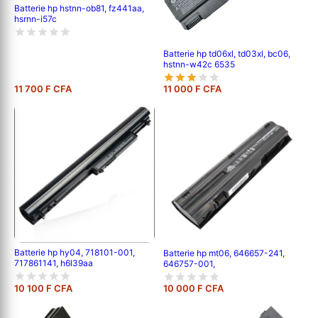
Batterie hp hstnn-ob81, fz441aa,
hsrnn-i57c
Batterie hp td06xl, td03xl, bc06,
hstnn-w42c 6535
11 700 F CFA
11 000 F CFA
Batterie hp hy04, 718101-001,
Batterie hp mt06, 646657-241,
717861141, h6l39aa
646757-001,
10 100 F CFA
10 000 F CFA