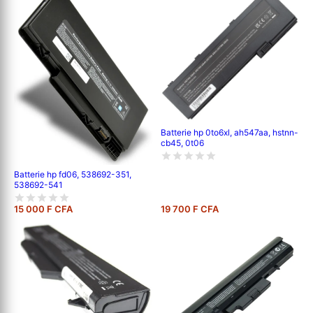
Batterie hp 0to6xl, ah547aa, hstnn-
cb45, 0t06
Batterie hp fd06, 538692-351,
538692-541
15 000 F CFA
19 700 F CFA