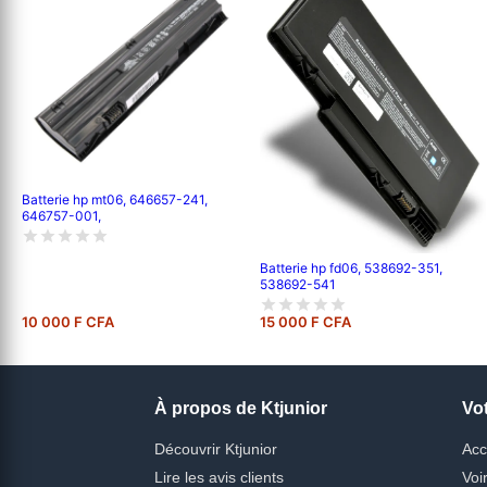
Batterie hp mt06, 646657-241,
646757-001,
Batterie hp fd06, 538692-351,
538692-541
10 000 F CFA
15 000 F CFA
À propos de Ktjunior
Vo
Découvrir Ktjunior
Acc
Lire les avis clients
Voi