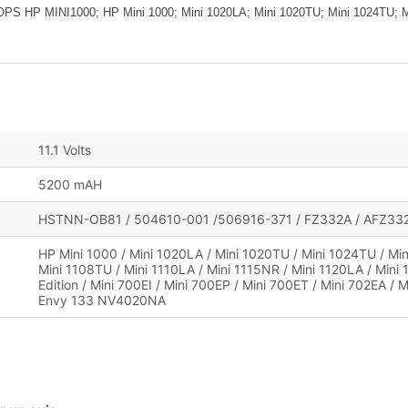
MINI1000; HP Mini 1000; Mini 1020LA; Mini 1020TU; Mini 1024TU; Min
11.1 Volts
5200 mAH
HSTNN-OB81 / 504610-001 /506916-371 / FZ332A / AFZ33
HP Mini 1000 / Mini 1020LA / Mini 1020TU / Mini 1024TU / Min
Mini 1108TU / Mini 1110LA / Mini 1115NR / Mini 1120LA / Mi
Edition / Mini 700EI / Mini 700EP / Mini 700ET / Mini 702EA
Envy 133 NV4020NA