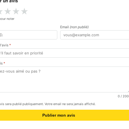
r un avis
★
★
★
★
pour noter
Email
(non publié)
 l'avis
*
vis
*
0
/ 200
avis sera publié publiquement. Votre email ne sera jamais affiché.
Publier mon avis