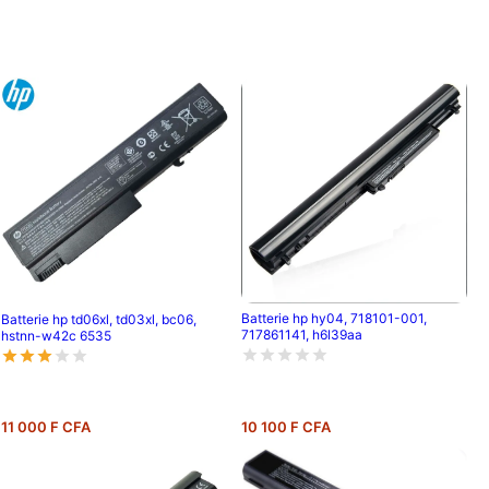
Batterie hp hy04, 718101-001,
Batterie hp td06xl, td03xl, bc06,
717861141, h6l39aa
hstnn-w42c 6535
11 000 F CFA
10 100 F CFA