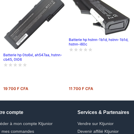
Batterie hp hstnn-1b1d, hstnn-1b1d,
hstnn-i60c
Batterie hp 0to6xl, ah547aa, hstnn-
cb45, 0t06
19 700 F CFA
11 700 F CFA
tre compte
Services & Partenaires
éder à mon compte Ktjunior
Vendre sur Ktjunior
r mes commandes
Devenir affilié Ktjunior