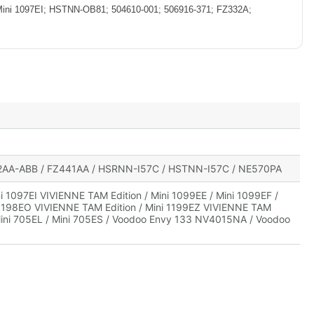
i 1097EI; HSTNN-OB81; 504610-001; 506916-371; FZ332A;
2AA-ABB / FZ441AA / HSRNN-I57C / HSTNN-I57C / NE570PA
i 1097EI VIVIENNE TAM Edition / Mini 1099EE / Mini 1099EF /
ni 1198EO VIVIENNE TAM Edition / Mini 1199EZ VIVIENNE TAM
 / Mini 705EL / Mini 705ES / Voodoo Envy 133 NV4015NA / Voodoo