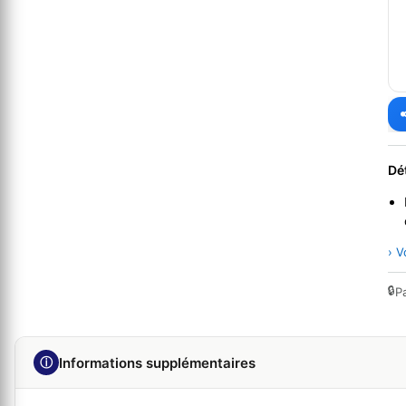
Dé
› V
🔒
P
ⓘ
Informations supplémentaires