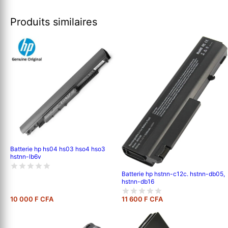
Produits similaires
Batterie hp hs04 hs03 hso4 hso3
hstnn-lb6v
Batterie hp hstnn-c12c. hstnn-db05,
hstnn-db16
10 000 F CFA
11 600 F CFA