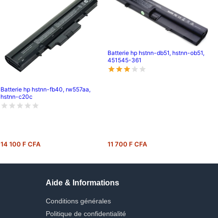
Batterie hp hstnn-db51, hstnn-ob51,
451545-361
Batterie hp hstnn-fb40, rw557aa,
hstnn-c20c
14 100 F CFA
11 700 F CFA
Aide & Informations
Conditions générales
Politique de confidentialité