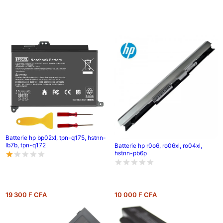
Batterie hp bp02xl, tpn-q175, hstnn-
lb7b, tpn-q172
Batterie hp r0o6, ro06xl, ro04xl,
hstnn-pb6p
19 300 F CFA
10 000 F CFA