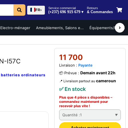
Service commercial
Retours
FR
▾
(+237) 696 915 679 ▾
& Commandes
Electro-ménager
Ameublements, Salons e...
Équipements/Mobilier 
11 700
N-I57C
Livraison :
Payante
Demain avant 22h
📦 Prévue :
e
batteries ordinateurs
cameroun
📍 Livraison partout au
✅ En stock
Plus que 4 pièce s disponibles –
commandez
maintenant
pour
recevoir plus vite !
Quantité :
1
Acheter maintenant