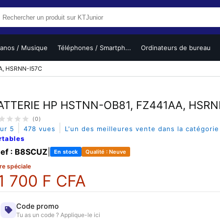
ianos / Musique
Téléphones / Smartph...
Ordinateurs de bureau
A, HSRNN-I57C
ATTERIE HP HSTNN-OB81, FZ441AA, HSRN
(0)
|
|
sur 5
478 vues
L'un des meilleures vente dans la catégori
rtables
ef : B8SCUZ
|
En stock
Qualité : Neuve
re spéciale
1 700 F CFA
Code promo
Tu as un code ? Applique-le ici