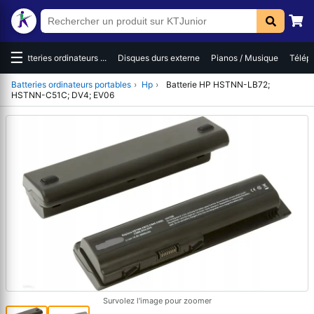
☰
es
Batteries ordinateurs ...
Disques durs externe
Pianos / Musique
Téléph
Batteries ordinateurs portables
›
Hp
›
Batterie HP HSTNN-LB72;
HSTNN-C51C; DV4; EV06
Survolez l'image pour zoomer