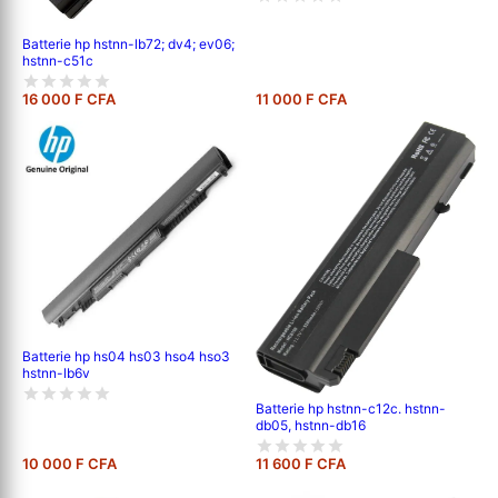
Batterie hp hstnn-lb72; dv4; ev06;
hstnn-c51c
16 000 F CFA
11 000 F CFA
Batterie hp hs04 hs03 hso4 hso3
hstnn-lb6v
Batterie hp hstnn-c12c. hstnn-
db05, hstnn-db16
10 000 F CFA
11 600 F CFA