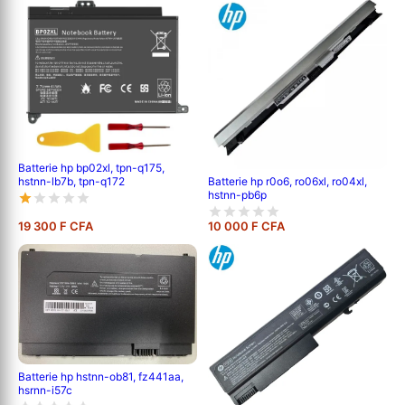
Batterie hp bp02xl, tpn-q175,
hstnn-lb7b, tpn-q172
Batterie hp r0o6, ro06xl, ro04xl,
hstnn-pb6p
19 300 F CFA
10 000 F CFA
Batterie hp hstnn-ob81, fz441aa,
hsrnn-i57c