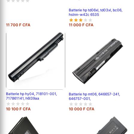
Batterie hp td06xl, td03xl, bc06,
hstnn-w42c 6535
11 700 F CFA
11 000 F CFA
Batterie hp hy04, 718101-001,
Batterie hp mt06, 646657-241,
717861141, h6l39aa
646757-001,
10 100 F CFA
10 000 F CFA