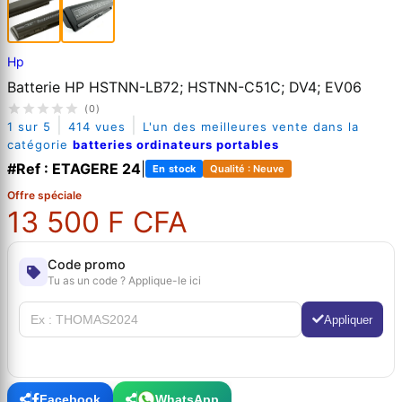
Hp
Batterie HP HSTNN-LB72; HSTNN-C51C; DV4; EV06
(0)
|
|
1 sur 5
414 vues
L'un des meilleures vente dans la
catégorie
batteries ordinateurs portables
#Ref : ETAGERE 24
|
En stock
Qualité : Neuve
Offre spéciale
13 500 F CFA
Code promo
Tu as un code ? Applique-le ici
Appliquer
Facebook
WhatsApp