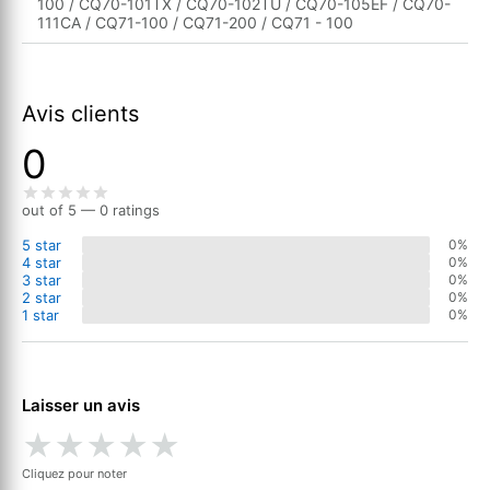
100 / CQ70-101TX / CQ70-102TU / CQ70-105EF / CQ70-
111CA / CQ71-100 / CQ71-200 / CQ71 - 100
Avis clients
0
out of 5 — 0 ratings
5 star
0%
4 star
0%
3 star
0%
2 star
0%
1 star
0%
Laisser un avis
★
★
★
★
★
Cliquez pour noter