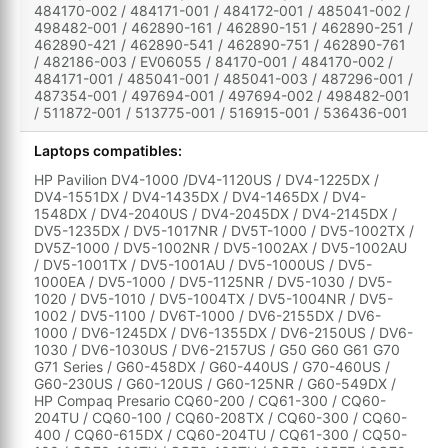
484170-002 / 484171-001 / 484172-001 / 485041-002 /
498482-001 / 462890-161 / 462890-151 / 462890-251 /
462890-421 / 462890-541 / 462890-751 / 462890-761
/ 482186-003 / EV06055 / 84170-001 / 484170-002 /
484171-001 / 485041-001 / 485041-003 / 487296-001 /
487354-001 / 497694-001 / 497694-002 / 498482-001
/ 511872-001 / 513775-001 / 516915-001 / 536436-001
Laptops compatibles:
HP Pavilion DV4-1000 /DV4-1120US / DV4-1225DX /
DV4-1551DX / DV4-1435DX / DV4-1465DX / DV4-
1548DX / DV4-2040US / DV4-2045DX / DV4-2145DX /
DV5-1235DX / DV5-1017NR / DV5T-1000 / DV5-1002TX /
DV5Z-1000 / DV5-1002NR / DV5-1002AX / DV5-1002AU
/ DV5-1001TX / DV5-1001AU / DV5-1000US / DV5-
1000EA / DV5-1000 / DV5-1125NR / DV5-1030 / DV5-
1020 / DV5-1010 / DV5-1004TX / DV5-1004NR / DV5-
1002 / DV5-1100 / DV6T-1000 / DV6-2155DX / DV6-
1000 / DV6-1245DX / DV6-1355DX / DV6-2150US / DV6-
1030 / DV6-1030US / DV6-2157US / G50 G60 G61 G70
G71 Series / G60-458DX / G60-440US / G70-460US /
G60-230US / G60-120US / G60-125NR / G60-549DX /
HP Compaq Presario CQ60-200 / CQ61-300 / CQ60-
204TU / CQ60-100 / CQ60-208TX / CQ60-300 / CQ60-
400 / CQ60-615DX / CQ60-204TU / CQ61-300 / CQ50-