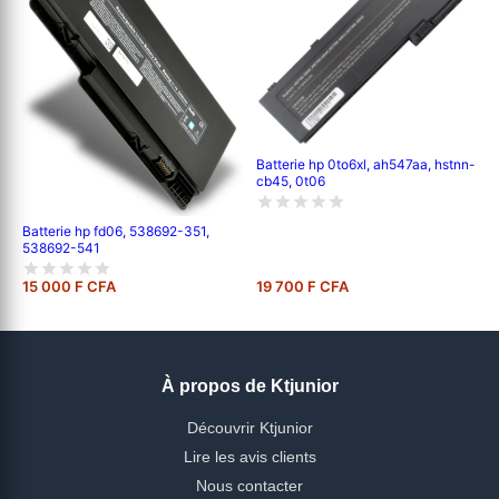
Batterie hp 0to6xl, ah547aa, hstnn-
cb45, 0t06
Batterie hp fd06, 538692-351,
538692-541
15 000 F CFA
19 700 F CFA
À propos de Ktjunior
Découvrir Ktjunior
Lire les avis clients
Nous contacter