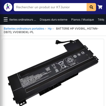
☰
es
Batteries ordinateurs ...
Disques durs externe
Pianos / Musique
Téléph
Batteries ordinateurs portables
›
Hp
›
BATTERIE HP VV09XL, HSTNN-
DB7D, VV09090XL-PL