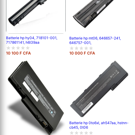
Batterie hp hy04, 718101-001,
Batterie hp mt06, 646657-241,
717861141, h6l39aa
646757-001,
10 100 F CFA
10 000 F CFA
Batterie hp 0to6xl, ah547aa, hstnn-
cb45, 0t06