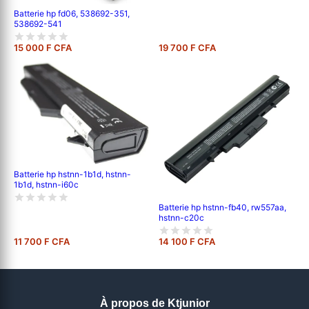
Batterie hp fd06, 538692-351,
538692-541
15 000 F CFA
19 700 F CFA
Batterie hp hstnn-1b1d, hstnn-
1b1d, hstnn-i60c
Batterie hp hstnn-fb40, rw557aa,
hstnn-c20c
11 700 F CFA
14 100 F CFA
À propos de Ktjunior