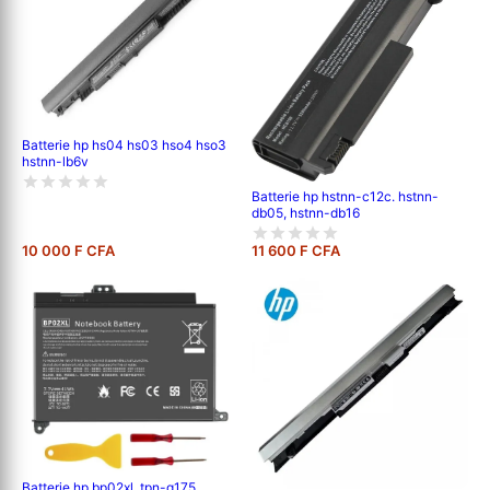
Batterie hp hs04 hs03 hso4 hso3
hstnn-lb6v
Batterie hp hstnn-c12c. hstnn-
db05, hstnn-db16
10 000 F CFA
11 600 F CFA
Batterie hp bp02xl, tpn-q175,