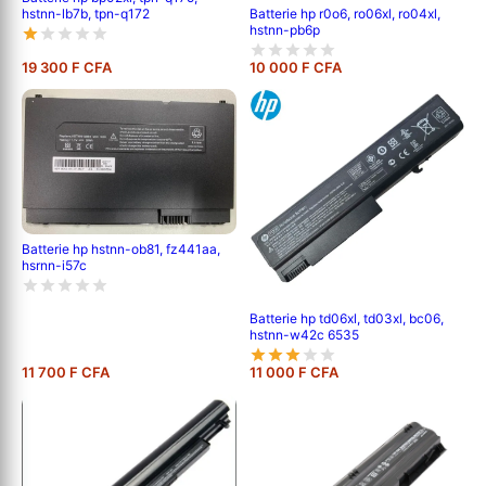
hstnn-lb7b, tpn-q172
Batterie hp r0o6, ro06xl, ro04xl,
hstnn-pb6p
19 300 F CFA
10 000 F CFA
Batterie hp hstnn-ob81, fz441aa,
hsrnn-i57c
Batterie hp td06xl, td03xl, bc06,
hstnn-w42c 6535
11 700 F CFA
11 000 F CFA