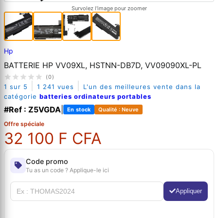
Survolez l'image pour zoomer
Hp
BATTERIE HP VV09XL, HSTNN-DB7D, VV09090XL-PL
(0)
|
|
1 sur 5
1 241 vues
L'un des meilleures vente dans la
catégorie
batteries ordinateurs portables
#Ref : Z5VGDA
|
En stock
Qualité : Neuve
Offre spéciale
32 100 F CFA
Code promo
Tu as un code ? Applique-le ici
Appliquer