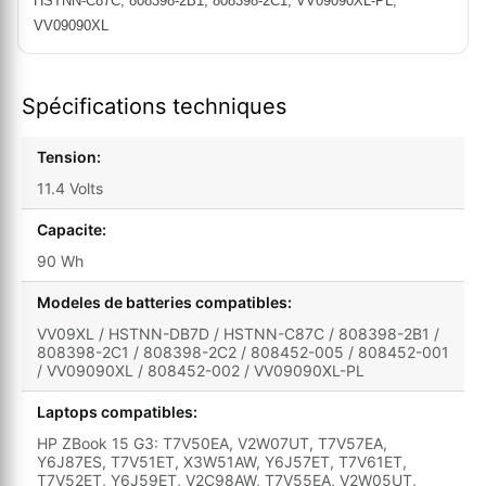
HSTNN-C87C; 808398-2B1; 808398-2C1; VV09090XL-PL;
VV09090XL
Spécifications techniques
Tension:
11.4 Volts
Capacite:
90 Wh
Modeles de batteries compatibles:
VV09XL / HSTNN-DB7D / HSTNN-C87C / 808398-2B1 /
808398-2C1 / 808398-2C2 / 808452-005 / 808452-001
/ VV09090XL / 808452-002 / VV09090XL-PL
Laptops compatibles:
HP ZBook 15 G3: T7V50EA, V2W07UT, T7V57EA,
Y6J87ES, T7V51ET, X3W51AW, Y6J57ET, T7V61ET,
T7V52ET, Y6J59ET, V2C98AW, T7V55EA, V2W05UT,