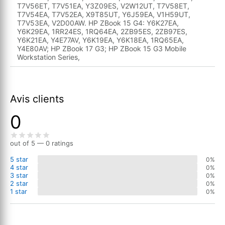
T7V56ET, T7V51EA, Y3Z09ES, V2W12UT, T7V58ET,
T7V54EA, T7V52EA, X9T85UT, Y6J59EA, V1H59UT,
T7V53EA, V2D00AW. HP ZBook 15 G4: Y6K27EA,
Y6K29EA, 1RR24ES, 1RQ64EA, 2ZB95ES, 2ZB97ES,
Y6K21EA, Y4E77AV, Y6K19EA, Y6K18EA, 1RQ65EA,
Y4E80AV; HP ZBook 17 G3; HP ZBook 15 G3 Mobile
Workstation Series,
Avis clients
0
out of 5 — 0 ratings
5 star
0%
4 star
0%
3 star
0%
2 star
0%
1 star
0%