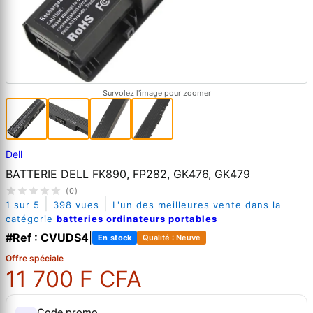
Survolez l'image pour zoomer
Dell
BATTERIE DELL FK890, FP282, GK476, GK479
(0)
|
|
1 sur 5
398 vues
L'un des meilleures vente dans la
catégorie
batteries ordinateurs portables
#Ref : CVUDS4
|
En stock
Qualité : Neuve
Offre spéciale
11 700 F CFA
Code promo