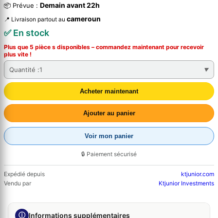
Demain avant 22h
📦 Prévue :
cameroun
📍 Livraison partout au
✅ En stock
Plus que 5 pièce s disponibles – commandez
maintenant
pour recevoir
plus vite !
Quantité :
1
Acheter maintenant
Ajouter au panier
Voir mon panier
🔒 Paiement sécurisé
Expédié depuis
ktjunior.com
Vendu par
Ktjunior Investments
ⓘ
Informations supplémentaires