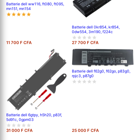
Batterie dell ww116, ft080, ft095,
mn151, mn154
Batterie dell 0kr854, kr854,
0dw554, 3m190, f224c
11 700 F CFA
27 700 F CFA
Batterie dell f62g0, f62go, p83g0,
rpjc3, p87g0
Batterie dell 6gtpy, h5h20, p83f,
5d91c, 0gpm03
31 000 F CFA
25 000 F CFA