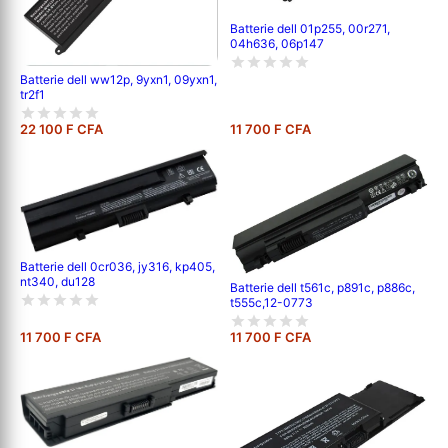
Batterie dell 01p255, 00r271,
04h636, 06p147
Batterie dell ww12p, 9yxn1, 09yxn1,
tr2f1
22 100 F CFA
11 700 F CFA
Batterie dell 0cr036, jy316, kp405,
nt340, du128
Batterie dell t561c, p891c, p886c,
t555c,12-0773
11 700 F CFA
11 700 F CFA