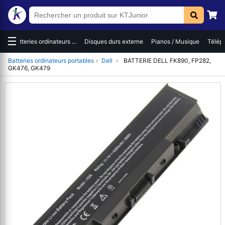
☰
es
Batteries ordinateurs ...
Disques durs externe
Pianos / Musique
Téléph
Batteries ordinateurs portables
›
Dell
›
BATTERIE DELL FK890, FP282,
GK476, GK479