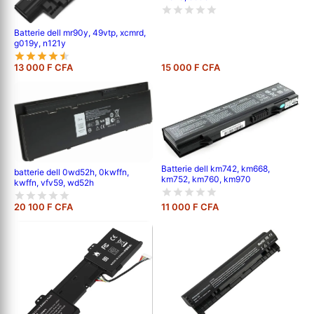
Batterie dell mr90y, 49vtp, xcmrd,
g019y, n121y
13 000 F CFA
15 000 F CFA
Batterie dell km742, km668,
batterie dell 0wd52h, 0kwffn,
km752, km760, km970
kwffn, vfv59, wd52h
20 100 F CFA
11 000 F CFA