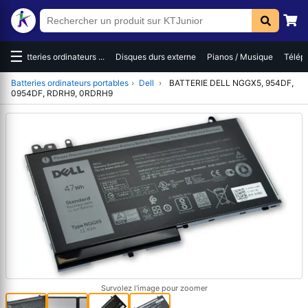
☰
es
Batteries ordinateurs ...
Disques durs externe
Pianos / Musique
Téléph
Batteries ordinateurs portables
›
Dell
›
BATTERIE DELL NGGX5, 954DF,
0954DF, RDRH9, 0RDRH9
Survolez l'image pour zoomer