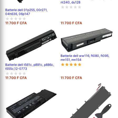
nt340, du128
Batterie dell 01p255, 00r271,
04h636, 06p147
11 700 F CFA
11 700 F CFA
Batterie dell ww116, ft080, ft095,
mn151, mn154
Batterie dell t561c, p891c, p886c,
t555c,12-0773
11 700 F CFA
11 700 F CFA