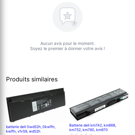
?
Aucun avis pour le moment.
Soyez le premier à donner votre avis !
Produits similaires
Batterie dell km742, km668,
batterie dell 0wd52h, 0kwffn,
km752, km760, km970
kwffn, vfv59, wd52h