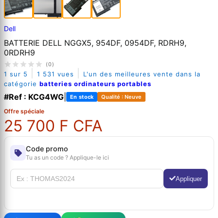
Dell
BATTERIE DELL NGGX5, 954DF, 0954DF, RDRH9,
0RDRH9
(0)
|
|
1 sur 5
1 531 vues
L'un des meilleures vente dans la
catégorie
batteries ordinateurs portables
#Ref : KCG4WG
|
En stock
Qualité : Neuve
Offre spéciale
25 700 F CFA
Code promo
Tu as un code ? Applique-le ici
Appliquer