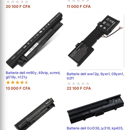
20 100 F CFA
11 000 F CFA
Batterie dell mr90y, 49vtp, xcmrd,
Batterie dell ww12p, 9yxn1, 09yxn1,
g019y, n121y
tr2f1
13 000 F CFA
22 100 F CFA
Batterie dell 0cr036, jy316, kp405,