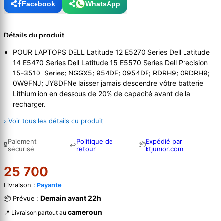
Facebook
WhatsApp
Détails du produit
POUR LAPTOPS DELL Latitude 12 E5270 Series Dell Latitude
14 E5470 Series Dell Latitude 15 E5570 Series Dell Precision
15-3510 Series; NGGX5; 954DF; 0954DF; RDRH9; 0RDRH9;
0W9FNJ; JY8DFNe laisser jamais descendre vôtre batterie
Lithium ion en dessous de 20% de capacité avant de la
recharger.
› Voir tous les détails du produit
Paiement
Politique de
Expédié par
🔒
📦
↩
sécurisé
retour
ktjunior.com
25 700
Livraison :
Payante
Demain avant 22h
📦 Prévue :
cameroun
📍 Livraison partout au