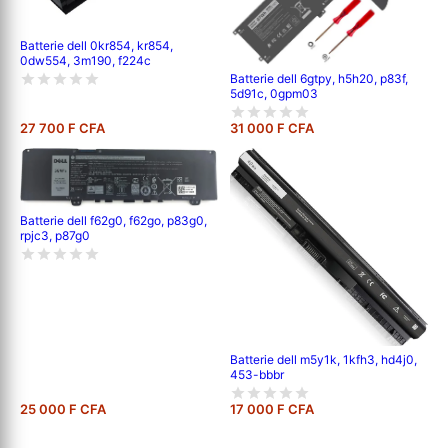
Batterie dell 0kr854, kr854,
0dw554, 3m190, f224c
Batterie dell 6gtpy, h5h20, p83f,
5d91c, 0gpm03
27 700 F CFA
31 000 F CFA
Batterie dell f62g0, f62go, p83g0,
rpjc3, p87g0
Batterie dell m5y1k, 1kfh3, hd4j0,
453-bbbr
25 000 F CFA
17 000 F CFA