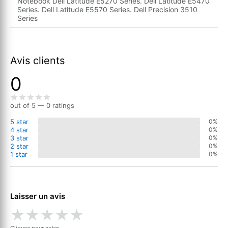
Notebook Dell Latitude E5270 Series. Dell Latitude E5470
Series. Dell Latitude E5570 Series. Dell Precision 3510
Series
Avis clients
0
out of 5 — 0 ratings
5 star
0%
4 star
0%
3 star
0%
2 star
0%
1 star
0%
Laisser un avis
★
★
★
★
★
Cliquez pour noter