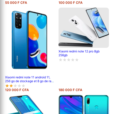
48mp ai quad camera | 4520mah
55 000 F CFA
100 000 F CFA
battery | 6.57 full screen |
fingerprint id
Xiaomi redmi note 12 pro 8gb
256gb
Xiaomi redmi note 11 android 11,
256 go de stockage et 8 go de ram,
écran : 6,6 pouces tft lcd ips,
double caméra arrière de 50 mp + 8
120 000 F CFA
180 000 F CFA
mp, batterie de 5000 mah