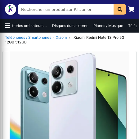
☰
es
Batteries ordinateurs ...
Disques durs externe
Pianos / Musique
Téléph
Téléphones / Smartphones
›
Xiaomi
›
Xiaomi Redmi Note 13 Pro 5G
12GB 512GB