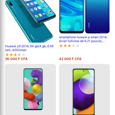
smartphone huawei p smart 2019,
écran fullview de 6.21 pouces,
android 9.0; 128 gb rom, 4 gb ram,
Huawei y9 2019, 64 gb/4 gb, 6.59
double caméra de 13 mp+2 mp,
ram, 4000mah
3400mah
30 000 F CFA
42 000 F CFA