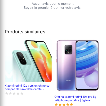
Aucun avis pour le moment.
Soyez le premier à donner votre avis !
Produits similaires
Xiaomi redmi 12c version chinoise
compatible sim cdma camtel -
pouce- 6.71' - 64go /4go ram -
2sim - caméra- 50mp+0.8mp/5mp
Original xiaomi redmi 10x pro 5g
- batterie-5000 mah - 6 mois de
téléphone portable | 8gb ram
garantie
/256gb rom | mtk 820 octa core |