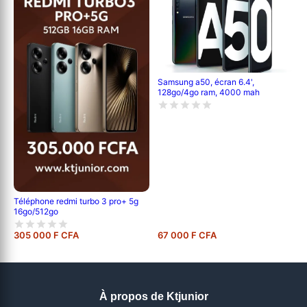
Samsung a50, écran 6.4',
128go/4go ram, 4000 mah
Téléphone redmi turbo 3 pro+ 5g
16go/512go
305 000 F CFA
67 000 F CFA
À propos de Ktjunior