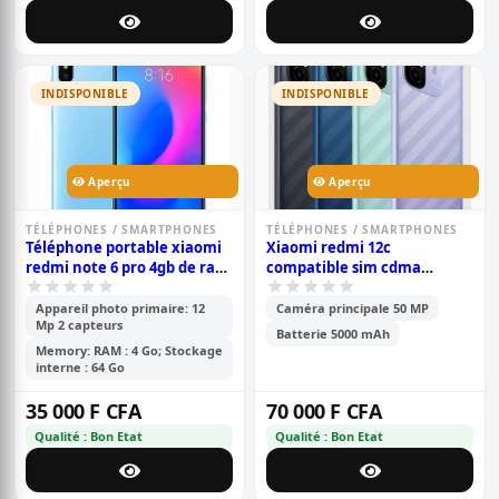
INDISPONIBLE
INDISPONIBLE
Aperçu
Aperçu
TÉLÉPHONES / SMARTPHONES
TÉLÉPHONES / SMARTPHONES
Téléphone portable xiaomi
Xiaomi redmi 12c
redmi note 6 pro 4gb de ram
compatible sim cdma
et 64gb de mémoire interne
camtel - pouces- 6.71\' -
mémoire 128go /6go ram -
Appareil photo primaire: 12
Caméra principale 50 MP
Mp 2 capteurs
2sim - caméra-
Batterie 5000 mAh
50mp+0.8mp/5mp - batterie -
Memory: RAM : 4 Go; Stockage
5000 mah - 6 mois de
interne : 64 Go
garantie
35 000 F CFA
70 000 F CFA
Qualité : Bon Etat
Qualité : Bon Etat