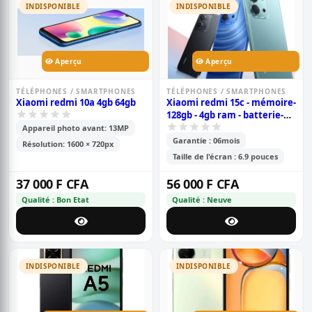
INDISPONIBLE
INDISPONIBLE
Aperçu
Aperçu
TÉLÉPHONES / SMARTPHONES
TÉLÉPHONES / SMARTPHONES
Xiaomi redmi 10a 4gb 64gb
Xiaomi redmi 15c - mémoire-
128gb - 4gb ram - batterie-
6000mah - 2sim - caméra-
Appareil photo avant: 13MP
50+2mp - 6.9 pouces -
Garantie : 06mois
Résolution: 1600 × 720px
garantie 6 mois
Taille de l'écran : 6.9 pouces
37 000 F CFA
56 000 F CFA
Qualité : Bon Etat
Qualité : Neuve
INDISPONIBLE
INDISPONIBLE