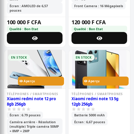
6.57 full screen | fingerprint
mp + 8 mp, batterie de 5000
Écran : AMOLED de 6,57
Front Camera : 16 Mégapixels
id
mah
pouces
100 000 F CFA
120 000 F CFA
Qualité : Bon Etat
Qualité : Bon Etat
EN STOCK
EN STOCK
Aperçu
Aperçu
TÉLÉPHONES / SMARTPHONES
TÉLÉPHONES / SMARTPHONES
Xiaomi redmi note 12 pro
Xiaomi redmi note 13 5g
8gb 256gb
12gb 256gb
Écran : 6.79 pouces
Batterie 5000 mAh
Caméra arrière - Résolution
Écran : 6,67 pouces
(multiple) Triple caméra 50MP
+ 8MP + 2MP