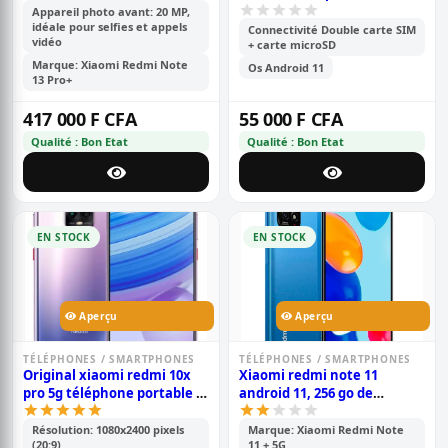
cdma camtel - pouce- 6.71\' -
Appareil photo avant: 20 MP,
idéale pour selfies et appels
64go /4go ram - 2sim -
Connectivité Double carte SIM
vidéo
+ carte microSD
caméra- 50mp+0.8mp/5mp -
batterie-5000 mah - 6 mois
Marque: Xiaomi Redmi Note
Os Android 11
13 Pro+
de garantie
417 000 F CFA
55 000 F CFA
Qualité : Bon Etat
Qualité : Bon Etat
EN STOCK
EN STOCK
Aperçu
Aperçu
TÉLÉPHONES / SMARTPHONES
TÉLÉPHONES / SMARTPHONES
Original xiaomi redmi 10x
Xiaomi redmi note 11
pro 5g téléphone portable |
android 11, 256 go de
8gb ram /256gb rom | mtk
stockage et 8 go de ram,
820 octa core | 48mp ai quad
écran : 6,6 pouces tft lcd ips,
Résolution: 1080x2400 pixels
Marque: Xiaomi Redmi Note
(20:9)
11 + 5G
camera | 4520mah battery |
double caméra arrière de 50