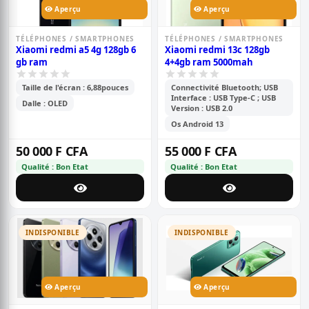
Aperçu
Aperçu
TÉLÉPHONES / SMARTPHONES
TÉLÉPHONES / SMARTPHONES
Xiaomi redmi a5 4g 128gb 6
Xiaomi redmi 13c 128gb
gb ram
4+4gb ram 5000mah
Taille de l'écran : 6,88pouces
Connectivité Bluetooth; USB
Interface : USB Type-C ; USB
Dalle : OLED
Version : USB 2.0
Os Android 13
50 000 F CFA
55 000 F CFA
Qualité : Bon Etat
Qualité : Bon Etat
INDISPONIBLE
INDISPONIBLE
Aperçu
Aperçu