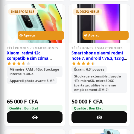
INDISPONIBLE
INDISPONIBLE
Aperçu
Aperçu
TÉLÉPHONES / SMARTPHONES
TÉLÉPHONES / SMARTPHONES
Xiaomi redmi 12c
Smartphone xiaomi redmi
compatible sim cdma
note 7, android \'\'6.3, 128 go
camtel - 6.71\' - mémoire-
rom, 6 go ram, double
128go /4go ram -2sim-
capteur photo 48+5 mp,
Mémoire RAM : 4Go; Stockage
Écran : 6.3' pouces
interne :128Go
caméra - 50mp+0.8mp/5mp -
batterie de 4000mah;
Stockage extensible: Jusqu'à
batterie - 5000 mah - 6 mois
snapdragon 630
Appareil photo avant: 5 MP
1To microSD, microSDXC
de garantie
(partagé, utilise le même
emplacement SIM-2)
65 000 F CFA
50 000 F CFA
Qualité : Bon Etat
Qualité : Bon Etat