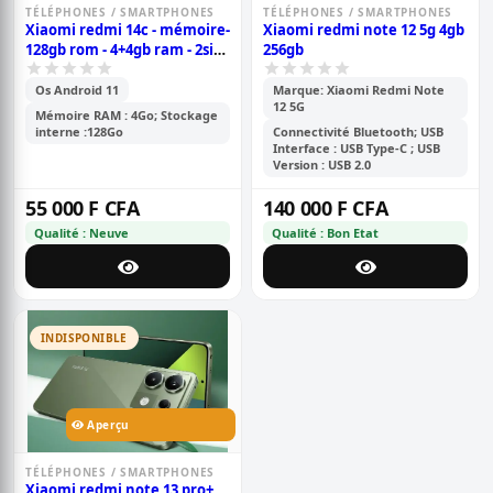
TÉLÉPHONES / SMARTPHONES
TÉLÉPHONES / SMARTPHONES
Xiaomi redmi 14c - mémoire-
Xiaomi redmi note 12 5g 4gb
128gb rom - 4+4gb ram - 2sim
256gb
- caméra 50+2+2mp -
batterie- 5160mah - 6.88
Os Android 11
Marque: Xiaomi Redmi Note
12 5G
pouces- garantie 6 mois
Mémoire RAM : 4Go; Stockage
interne :128Go
Connectivité Bluetooth; USB
Interface : USB Type-C ; USB
Version : USB 2.0
55 000 F CFA
140 000 F CFA
Qualité : Neuve
Qualité : Bon Etat
INDISPONIBLE
Aperçu
TÉLÉPHONES / SMARTPHONES
Xiaomi redmi note 13 pro+