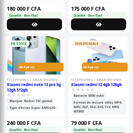
180 000 F CFA
175 000 F CFA
Qualité : Bon Etat
Qualité : Bon Etat
EN STOCK
INDISPONIBLE
Aperçu
Aperçu
TÉLÉPHONES / SMARTPHONES
TÉLÉPHONES / SMARTPHONES
Xiaomi redmi note 13 pro 5g
Xiaomi redmi 12 4gb 128gb
12gb 512gb
Batterie 5000 mAh
Marque: Redmi 13C-global
Format de lecture vidéo MP4,
M4V, 3GP, 3G2, AVI, FLV, MKV,
Type d'écran Super AMOLED
WEBM
240 000 F CFA
79 000 F CFA
Qualité : Bon Etat
Qualité : Bon Etat