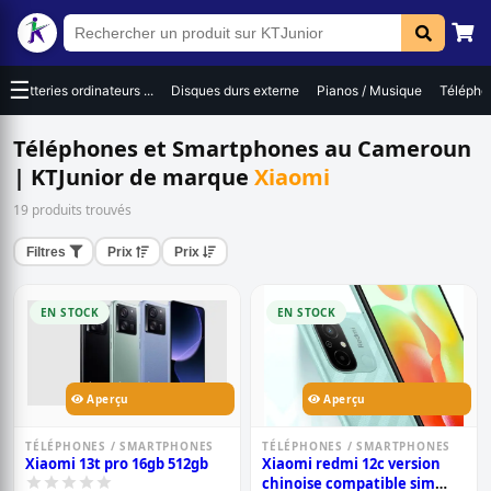
☰
Batteries ordinateurs ...
Disques durs externe
Pianos / Musique
Téléphon
Téléphones et Smartphones au Cameroun
| KTJunior de marque
Xiaomi
19 produits trouvés
Filtres
Prix
Prix
EN STOCK
EN STOCK
Aperçu
Aperçu
TÉLÉPHONES / SMARTPHONES
TÉLÉPHONES / SMARTPHONES
Xiaomi 13t pro 16gb 512gb
Xiaomi redmi 12c version
chinoise compatible sim