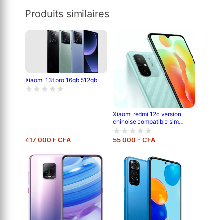
Produits similaires
Xiaomi 13t pro 16gb 512gb
Xiaomi redmi 12c version
chinoise compatible sim
cdma camtel - pouce- 6.71' -
64go /4go ram - 2sim -
417 000 F CFA
55 000 F CFA
caméra- 50mp+0.8mp/5mp -
batterie-5000 mah - 6 mois
de garantie