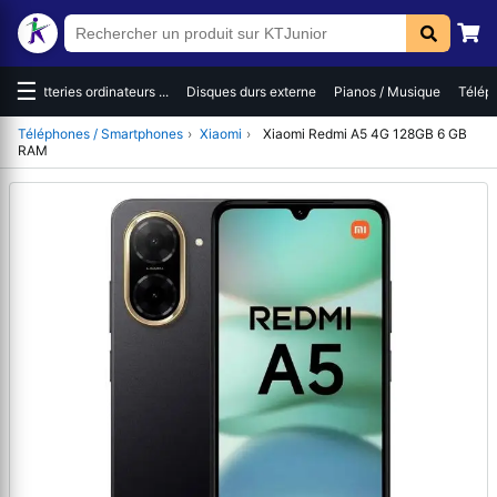
☰
es
Batteries ordinateurs ...
Disques durs externe
Pianos / Musique
Téléph
Téléphones / Smartphones
›
Xiaomi
›
Xiaomi Redmi A5 4G 128GB 6 GB
RAM