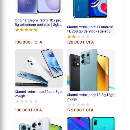
Original xiaomi redmi 10x pro
5g téléphone portable | 8gb
Xiaomi redmi note 11 android
ram /256gb rom | mtk 820
11, 256 go de stockage et 8
octa core | 48mp ai quad
go de ram, écran : 6,6 pouces
camera | 4520mah battery |
tft lcd ips, double caméra
6.57 full screen | fingerprint id
100 000 F CFA
120 000 F CFA
arrière de 50 mp + 8 mp,
batterie de 5000 mah
Xiaomi redmi note 12 pro 8gb
Xiaomi redmi note 13 5g 12gb
256gb
256gb
180 000 F CFA
175 000 F CFA