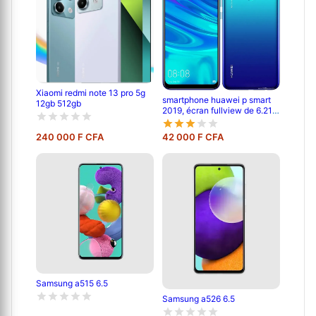
Xiaomi redmi note 13 pro 5g
smartphone huawei p smart
12gb 512gb
2019, écran fullview de 6.21
pouces, android 9.0; 128 gb
rom, 4 gb ram, double caméra
240 000 F CFA
42 000 F CFA
de 13 mp+2 mp, 3400mah
Samsung a515 6.5
Samsung a526 6.5